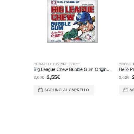
CARAMELLE E GOMME
,
DOLCE
CIOCCOL
Big League Chew Bubble Gum Original – 60 gr
Hello P
2,55
€
3,00
€
3,00
€
AGGIUNGI AL CARRELLO
AG