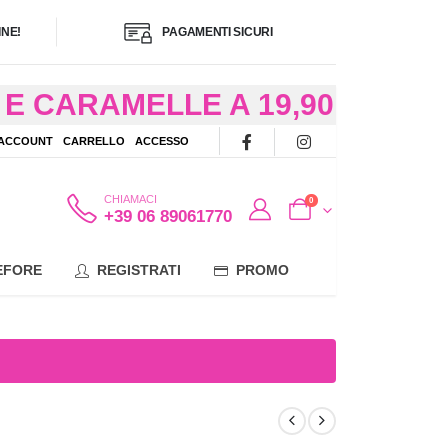
NE!
PAGAMENTI SICURI
E CARAMELLE A 19,90
/48 ORE AD
 ACCOUNT
CARRELLO
ACCESSO
OTE
CHIAMACI
0
+39 06 89061770
EFORE
REGISTRATI
PROMO