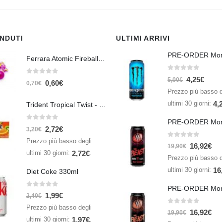
ENDUTI
ULTIMI ARRIVI
Ferrara Atomic Fireballs Cinnamon 1 Piece - 5 gr
0
Su 5
4,25
€
0
Su 5
5,00
€
0,60
€
0,70
€
Prezzo più basso d
ultimi 30 giorni:
4,
Trident Tropical Twist - 26,6 gr
0
Su 5
2,72
€
3,20
€
Prezzo più basso degli
0
Su 5
16,92
€
19,90
€
ultimi 30 giorni:
.
2,72
€
Prezzo più basso d
ultimi 30 giorni:
16
Diet Coke 330ml
0
Su 5
1,99
€
2,40
€
Prezzo più basso degli
0
Su 5
16,92
€
19,90
€
ultimi 30 giorni:
.
1,97
€