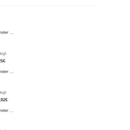
PRE-ORDER Monster Energy Nitro Blue Flash PL 500 ml IN ARRIVO IL 21 SETTEMBRE
egli
.
25
€
PRE-ORDER Monster The Beast Hard Scary Berries 355 ml IN ARRIVO ENTRO IL 21 SETTEMBRE
egli
.
,92
€
PRE-ORDER Monster The Beast Perfect Peach 355 ml IN ARRIVO ENTRO IL 21 SETTEMBRE