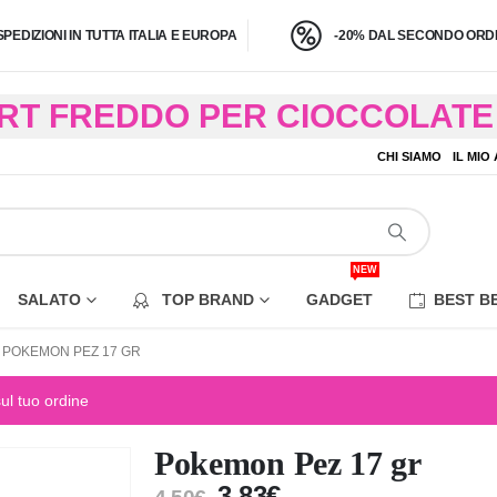
SPEDIZIONI IN TUTTA ITALIA E EUROPA
-20% DAL SECONDO ORDI
BRT FREDDO PER CIOCCOLATE 
O A 4,9 KG) – CONSEGNA IN 24
CHI SIAMO
IL MIO
EZIONE DI ALCUNE AREE REM
NEW
SALATO
TOP BRAND
GADGET
BEST B
POKEMON PEZ 17 GR
sul tuo ordine
Pokemon Pez 17 gr
3,83
€