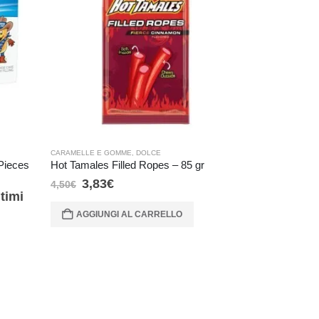
CARAMELLE E GOMME
,
DOLCE
CARAMELLE E G
 Pieces
Hot Tamales Filled Ropes – 85 gr
Mike and Ike 
3,83
€
1,02
€
4,50
€
1,20
€
timi
AGGIUNGI AL CARRELLO
AGGIUNG