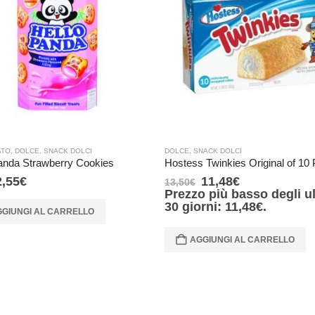
ATO
,
DOLCE
,
SNACK DOLCI
DOLCE
,
SNACK DOLCI
anda Strawberry Cookies
Hostess Twinkies Original of 10
2,55
€
11,48
€
13,50
€
Prezzo più basso degli ul
30 giorni:
11,48
€
.
GIUNGI AL CARRELLO
AGGIUNGI AL CARRELLO