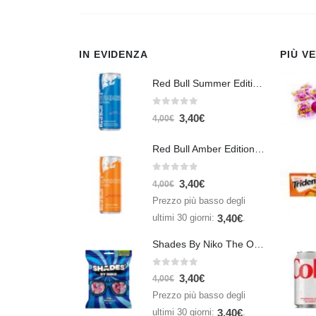
IN EVIDENZA
PIÙ V
Red Bull Summer Edition Juneberry 250 ml
0
Su 5
3,40
€
4,00
€
Red Bull Amber Edition Apricot Strawberry 250ml – Energy Drink Albicocca e Fragola
0
Su 5
3,40
€
4,00
€
Prezzo più basso degli
ultimi 30 giorni:
.
3,40
€
Shades By Niko The Original 150gr
0
Su 5
3,40
€
4,00
€
Prezzo più basso degli
ultimi 30 giorni:
.
3,40
€