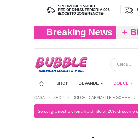
SPEDIZIONI GRATUITE
PER ORDINI SUPERIORI A 99€
(ECCETTO ZONE REMOTE)
Breaking News
+ 
(FIN
ECC
SHOP
BEVANDE
DOLCE
CASA
SHOP
DOLCE
,
CARAMELLE E GOMME
Se sei già nostro clienti hai diritto al 20% di sconto 