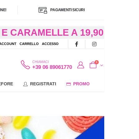
NE!
PAGAMENTI SICURI
E CARAMELLE A 19,90
/48 ORE AD
 ACCOUNT
CARRELLO
ACCESSO
OTE
CHIAMACI
0
+39 06 89061770
EFORE
REGISTRATI
PROMO