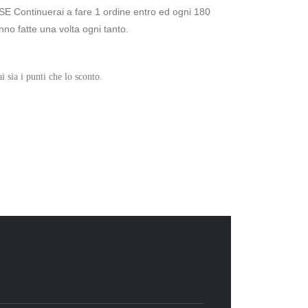
) SE Continuerai a fare 1 ordine entro ed ogni 180
nno fatte una volta ogni tanto.
 sia i punti che lo sconto.