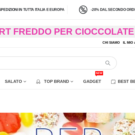
SPEDIZIONI IN TUTTA ITALIA E EUROPA
-20% DAL SECONDO ORDI
BRT FREDDO PER CIOCCOLATE 
O A 4,9 KG) – CONSEGNA IN 24
CHI SIAMO
IL MIO
EZIONE DI ALCUNE AREE REM
NEW
SALATO
TOP BRAND
GADGET
BEST B