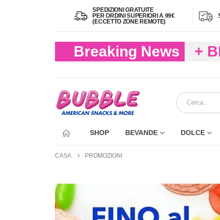
SPEDIZIONI GRATUITE
PER ORDINI SUPERIORI A 99€
(ECCETTO ZONE REMOTE)
Breaking News
+ 
(FIN
ECC
SHOP
BEVANDE
DOLCE
CASA
PROMOZIONI