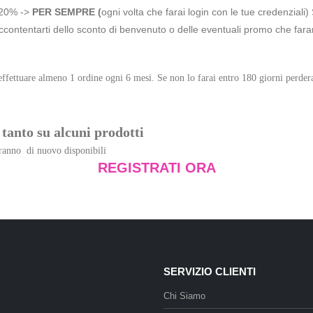
20% ->
PER SEMPRE (
ogni volta che farai login con le tue credenziali
accontentarti dello sconto di benvenuto o delle eventuali promo che fara
ffettuare almeno 1 ordine ogni 6 mesi. Se non lo farai entro 180 giorni perderai
 tanto su alcuni prodotti
saranno di nuovo disponibili
REGISTRATI ORA
SERVIZIO CLIENTI
Chi Siamo