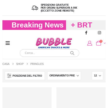
SPEDIZIONI GRATUITE
PER ORDINI SUPERIORI A 99€
(ECCETTO ZONE REMOTE)
Breaking News
+ BRT
FREDDO
0
PER
CIOCCOLA
CASA
SHOP
PRINGLES
E
POSIZIONE DEL FILTRO
CARAMELL
A 19,90
(FINO A 4,9