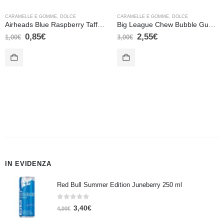
CARAMELLE E GOMME
,
DOLCE
CARAMELLE E GOMME
,
DOLCE
Airheads Blue Raspberry Taffy Candy – 15,6 gr
Big League Chew Bubble Gum Original – 60 gr
0,85
€
2,55
€
1,00
€
3,00
€
IN EVIDENZA
Red Bull Summer Edition Juneberry 250 ml
0
Su 5
3,40
€
4,00
€