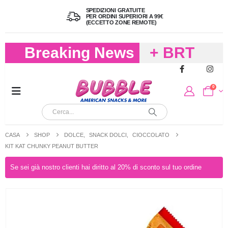
SPEDIZIONI GRATUITE
PER ORDINI SUPERIORI A 99€
(ECCETTO ZONE REMOTE)
Breaking News
+ BRT
FREDDO
0
PER
CIOCCOLA
CASA
SHOP
DOLCE
,
SNACK DOLCI
,
CIOCCOLATO
E
KIT KAT CHUNKY PEANUT BUTTER
CARAMELL
Se sei già nostro clienti hai diritto al 20% di sconto sul tuo ordine
A 19,90
(FINO A 4,9