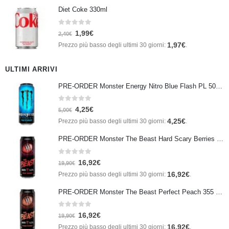
Diet Coke 330ml
0
Su 5
1,99
€
2,40
€
1,97
€
Prezzo più basso degli ultimi 30 giorni:
.
ULTIMI ARRIVI
PRE-ORDER Monster Energy Nitro Blue Flash PL 500 ml IN ARRIVO IL 21 SETTEMBRE
0
Su 5
4,25
€
5,00
€
4,25
€
Prezzo più basso degli ultimi 30 giorni:
.
PRE-ORDER Monster The Beast Hard Scary Berries 355 ml IN ARRIVO ENTRO IL 21 SETTEMBRE
0
Su 5
16,92
€
19,90
€
16,92
€
Prezzo più basso degli ultimi 30 giorni:
.
PRE-ORDER Monster The Beast Perfect Peach 355 ml IN ARRIVO ENTRO IL 21 SETTEMBRE
0
Su 5
16,92
€
19,90
€
16,92
€
Prezzo più basso degli ultimi 30 giorni:
.