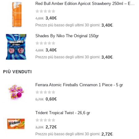
Red Bull Amber Edition Apricot Strawberry 250ml – Energy Drink Albicocca e Fragola
0
Su 5
3,40
€
4,00
€
3,40
€
Prezzo più basso degli ultimi 30 giorni:
.
Shades By Niko The Original 150gr
0
Su 5
3,40
€
4,00
€
3,40
€
Prezzo più basso degli ultimi 30 giorni:
.
PIÙ VENDUTI
Ferrara Atomic Fireballs Cinnamon 1 Piece - 5 gr
0
Su 5
0,60
€
0,70
€
Trident Tropical Twist - 26,6 gr
0
Su 5
2,72
€
3,20
€
2,72
€
Prezzo più basso degli ultimi 30 giorni:
.