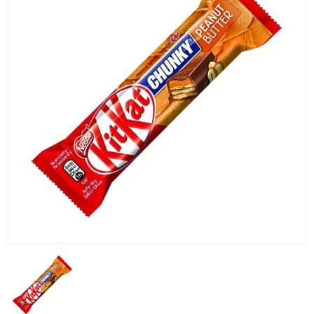
KG) –
CONSEGNA
IN 24/48
ORE AD
ECCEZION
DI ALCUNE
AREE
REMOTE