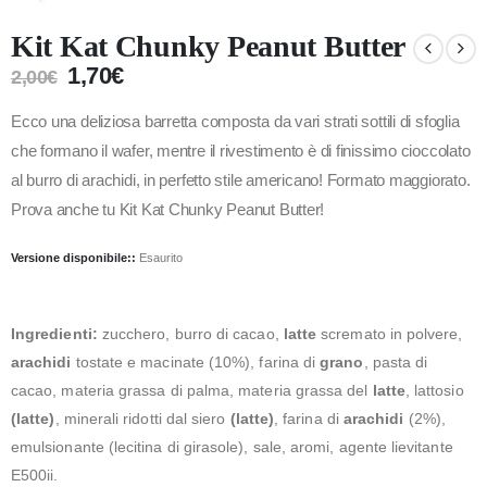
Kit Kat Chunky Peanut Butter
1,70
€
2,00
€
Ecco una deliziosa barretta composta da vari strati sottili di sfoglia
che formano il wafer, mentre il rivestimento è di finissimo cioccolato
al burro di arachidi, in perfetto stile americano! Formato maggiorato.
Prova anche tu Kit Kat Chunky Peanut Butter!
Versione disponibile::
Esaurito
Ingredienti:
zucchero, burro di cacao,
latte
scremato in polvere,
arachidi
tostate e macinate (10%), farina di
grano
, pasta di
cacao, materia grassa di palma, materia grassa del
latte
, lattosio
(latte)
, minerali ridotti dal siero
(latte)
, farina di
arachidi
(2%),
emulsionante (lecitina di girasole), sale, aromi, agente lievitante
E500ii.