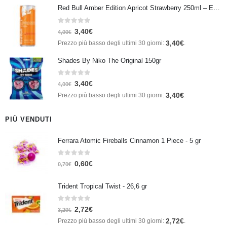
Red Bull Amber Edition Apricot Strawberry 250ml – Energy Drink Albicocca e Fragola
0
Su 5
3,40
€
4,00
€
3,40
€
Prezzo più basso degli ultimi 30 giorni:
.
Shades By Niko The Original 150gr
0
Su 5
3,40
€
4,00
€
3,40
€
Prezzo più basso degli ultimi 30 giorni:
.
PIÙ VENDUTI
Ferrara Atomic Fireballs Cinnamon 1 Piece - 5 gr
0
Su 5
0,60
€
0,70
€
Trident Tropical Twist - 26,6 gr
0
Su 5
2,72
€
3,20
€
2,72
€
Prezzo più basso degli ultimi 30 giorni:
.