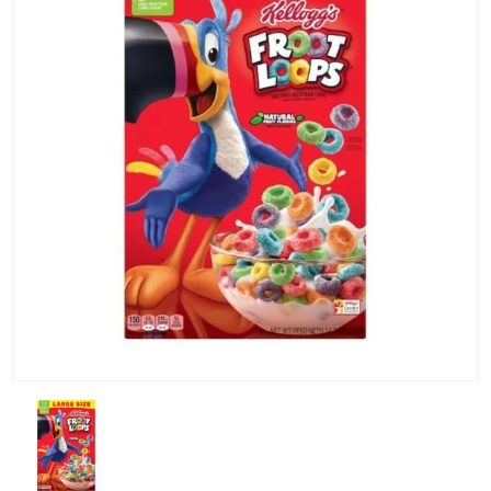
KG) –
CONSEGNA
IN 24/48
ORE AD
ECCEZION
DI ALCUNE
AREE
REMOTE