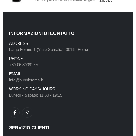
16,92
€
Prezzo più basso degli ultimi 30 giorni:
.
INFORMAZIONI DI CONTATTO
ADDRESS:
Largo Forano 1 (Viale Somalia), 00199 Roma
PHONE:
+39 06 89061770
EMAIL:
info@bubbleroma.it
WORKING DAYS/HOURS:
Lunedì - Sabato: 11:30 - 19:15
SERVIZIO CLIENTI