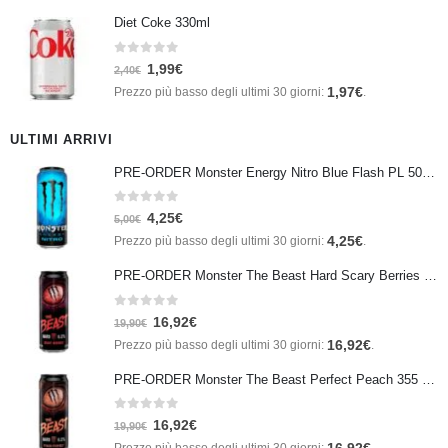
Diet Coke 330ml
0
Su 5
1,99
€
2,40
€
1,97
€
Prezzo più basso degli ultimi 30 giorni:
.
ULTIMI ARRIVI
PRE-ORDER Monster Energy Nitro Blue Flash PL 500 ml IN ARRIVO IL 21 SETTEMBRE
0
Su 5
4,25
€
5,00
€
4,25
€
Prezzo più basso degli ultimi 30 giorni:
.
PRE-ORDER Monster The Beast Hard Scary Berries 355 ml IN ARRIVO ENTRO IL 21 SETTEMBRE
0
Su 5
16,92
€
19,90
€
16,92
€
Prezzo più basso degli ultimi 30 giorni:
.
PRE-ORDER Monster The Beast Perfect Peach 355 ml IN ARRIVO ENTRO IL 21 SETTEMBRE
0
Su 5
16,92
€
19,90
€