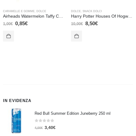
CARAMELLE E GOMME
,
DOLCE
DOLCE
,
SNACK DOLCI
Airheads Watermelon Taffy Candy – 15,6 gr
Harry Potter Houses Of Hogwarts Crests Candy Tin – Corvo Nero
0,85
€
8,50
€
1,00
€
10,00
€
IN EVIDENZA
Red Bull Summer Edition Juneberry 250 ml
0
Su 5
3,40
€
4,00
€