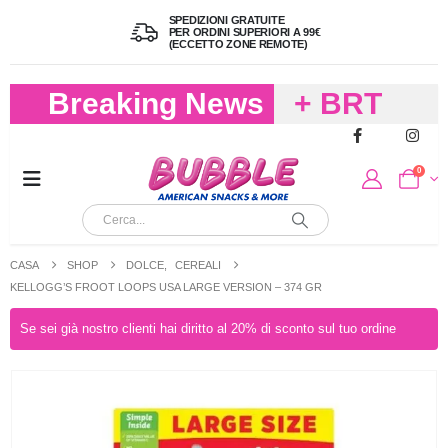
SPEDIZIONI GRATUITE
PER ORDINI SUPERIORI A 99€
(ECCETTO ZONE REMOTE)
Breaking News
+ BRT
FREDDO
0
PER
CIOCCOLA
CASA
SHOP
DOLCE
,
CEREALI
E
KELLOGG’S FROOT LOOPS USA LARGE VERSION – 374 GR
CARAMELL
Se sei già nostro clienti hai diritto al 20% di sconto sul tuo ordine
A 19,90
(FINO A 4,9