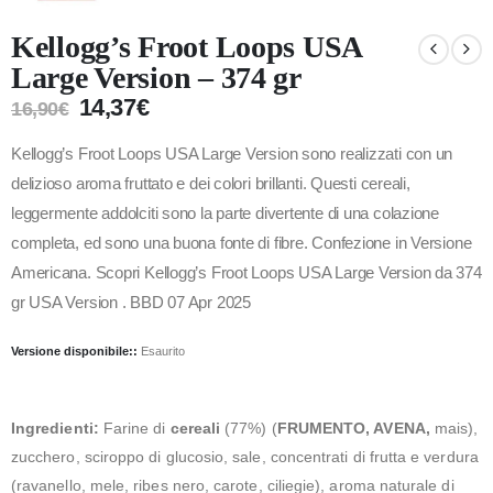
Kellogg’s Froot Loops USA
Large Version – 374 gr
14,37
€
16,90
€
Kellogg’s Froot Loops USA Large Version sono realizzati con un
delizioso aroma fruttato e dei colori brillanti. Questi cereali,
leggermente addolciti sono la parte divertente di una colazione
completa, ed sono una buona fonte di fibre. Confezione in Versione
Americana. Scopri Kellogg’s Froot Loops USA Large Version da 374
gr USA Version . BBD 07 Apr 2025
Versione disponibile::
Esaurito
Ingredienti:
Farine di
cereali
(77%) (
FRUMENTO, AVENA,
mais),
zucchero, sciroppo di glucosio, sale, concentrati di frutta e verdura
(ravanello, mele, ribes nero, carote, ciliegie), aroma naturale di