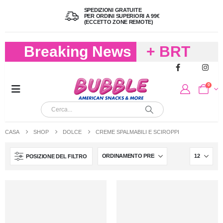
SPEDIZIONI GRATUITE
PER ORDINI SUPERIORI A 99€
(ECCETTO ZONE REMOTE)
Breaking News
+ BRT
FREDDO
0
PER
CIOCCOLA
CASA
SHOP
DOLCE
CREME SPALMABILI E SCIROPPI
E
POSIZIONE DEL FILTRO
CARAMELL
A 19,90
(FINO A 4,9