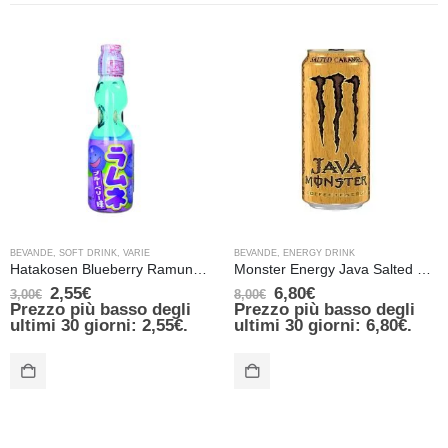
BEVANDE
,
SOFT DRINK
,
VARIE
BEVANDE
,
ENERGY DRINK
Hatakosen Blueberry Ramune Soda – 200 ml
Monster Energy Java Salted Caramel (TAB black) – 443 ml
2,55
€
6,80
€
3,00
€
8,00
€
Prezzo più basso degli
Prezzo più basso degli
ultimi 30 giorni:
2,55
€
.
ultimi 30 giorni:
6,80
€
.