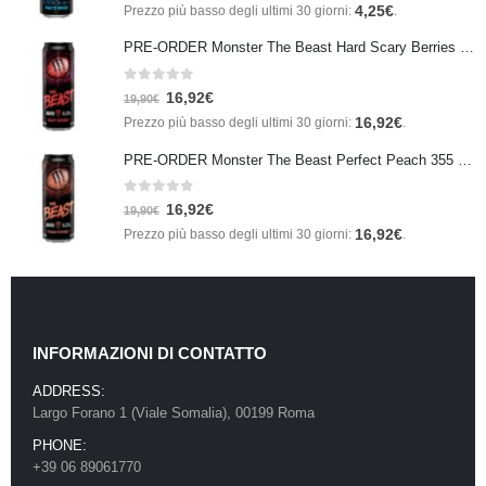
4,25
€
Prezzo più basso degli ultimi 30 giorni:
.
PRE-ORDER Monster The Beast Hard Scary Berries 355 ml IN ARRIVO ENTRO IL 21 SETTEMBRE
0
Su 5
16,92
€
19,90
€
16,92
€
Prezzo più basso degli ultimi 30 giorni:
.
PRE-ORDER Monster The Beast Perfect Peach 355 ml IN ARRIVO ENTRO IL 21 SETTEMBRE
0
Su 5
16,92
€
19,90
€
16,92
€
Prezzo più basso degli ultimi 30 giorni:
.
INFORMAZIONI DI CONTATTO
ADDRESS:
Largo Forano 1 (Viale Somalia), 00199 Roma
PHONE:
+39 06 89061770