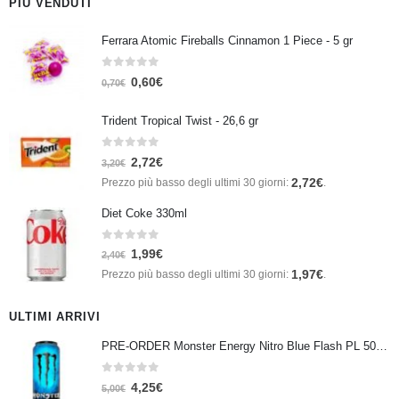
PIÙ VENDUTI
Ferrara Atomic Fireballs Cinnamon 1 Piece - 5 gr
0
Su 5
0,60
€
0,70
€
Trident Tropical Twist - 26,6 gr
0
Su 5
2,72
€
3,20
€
2,72
€
Prezzo più basso degli ultimi 30 giorni:
.
Diet Coke 330ml
0
Su 5
1,99
€
2,40
€
1,97
€
Prezzo più basso degli ultimi 30 giorni:
.
ULTIMI ARRIVI
PRE-ORDER Monster Energy Nitro Blue Flash PL 500 ml IN ARRIVO IL 21 SETTEMBRE
0
Su 5
4,25
€
5,00
€