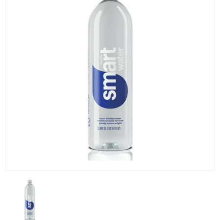
KG) –
CONSEGNA
IN 24/48
ORE AD
ECCEZION
DI ALCUNE
AREE
REMOTE