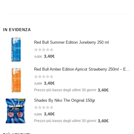
IN EVIDENZA
Red Bull Summer Edition Juneberry 250 ml
0
Su 5
3,40
€
4,00
€
Red Bull Amber Edition Apricot Strawberry 250ml – Energy Drink Albicocca e Fragola
0
Su 5
3,40
€
4,00
€
3,40
€
Prezzo più basso degli ultimi 30 giorni:
.
Shades By Niko The Original 150gr
0
Su 5
3,40
€
4,00
€
3,40
€
Prezzo più basso degli ultimi 30 giorni:
.