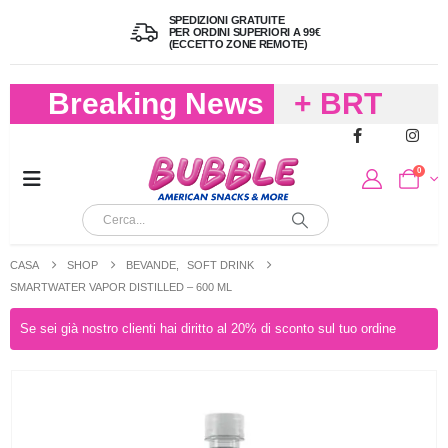
SPEDIZIONI GRATUITE
PER ORDINI SUPERIORI A 99€
(ECCETTO ZONE REMOTE)
Breaking News
+ BRT
FREDDO
0
PER
CIOCCOLA
CASA
SHOP
BEVANDE
,
SOFT DRINK
E
SMARTWATER VAPOR DISTILLED – 600 ML
CARAMELL
Se sei già nostro clienti hai diritto al 20% di sconto sul tuo ordine
A 19,90
(FINO A 4,9