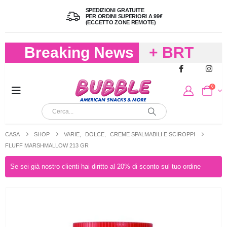
SPEDIZIONI GRATUITE
PER ORDINI SUPERIORI A 99€
(ECCETTO ZONE REMOTE)
Breaking News
+ BRT
FREDDO
0
PER
CIOCCOLA
CASA
SHOP
VARIE
,
DOLCE
,
CREME SPALMABILI E SCIROPPI
E
FLUFF MARSHMALLOW 213 GR
CARAMELL
Se sei già nostro clienti hai diritto al 20% di sconto sul tuo ordine
A 19,90
(FINO A 4,9