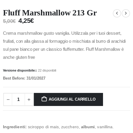
Fluff Marshmallow 213 Gr
4,25
€
5,00
€
Crema marshmallow gusto vaniglia. Utilizzala per i tuoi dessert,
frullati, con alla glassa al formaggio o mischiata al burro di arachidi
sul pane bianco per un classico fluffernutter. Fluff Marshmallow è
anche gluten free
Versione disponibile::
22 disponibili
Best Before: 31/01/2027
AGGIUNGI AL CARRELLO
Ingredienti:
sciroppo di mais, zucchero,
albumi
, vanillina.