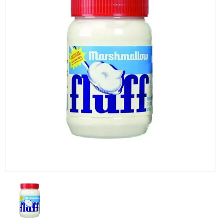
KG) –
CONSEGNA
IN 24/48
ORE AD
ECCEZION
DI ALCUNE
AREE
REMOTE