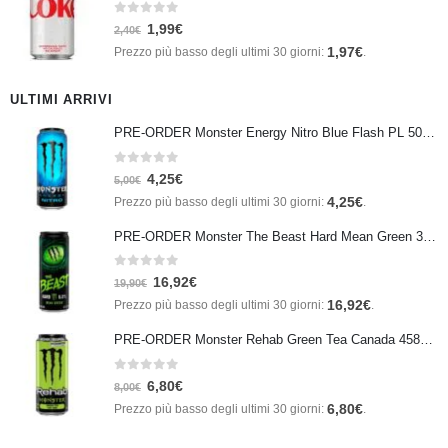
0
Su 5
1,99
€
2,40
€
1,97
€
Prezzo più basso degli ultimi 30 giorni:
.
ULTIMI ARRIVI
PRE-ORDER Monster Energy Nitro Blue Flash PL 500 ml IN ARRIVO IL 21 SETTEMBRE
0
Su 5
4,25
€
5,00
€
4,25
€
Prezzo più basso degli ultimi 30 giorni:
.
PRE-ORDER Monster The Beast Hard Mean Green 355 ml IN ARRIVO ENTRO IL 21 SETTEMBRE
0
Su 5
16,92
€
19,90
€
16,92
€
Prezzo più basso degli ultimi 30 giorni:
.
PRE-ORDER Monster Rehab Green Tea Canada 458ml IN ARRIVO IL 21 SETTEMBRE
0
Su 5
6,80
€
8,00
€
6,80
€
Prezzo più basso degli ultimi 30 giorni:
.