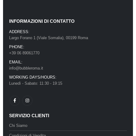
INFORMAZIONI DI CONTATTO
ADDRESS:
Largo Forano 1 (Viale Somalia), 00199 Roma
PHONE:
+39 06 89061770
EMAIL:
info@bubbleroma.it
WORKING DAYS/HOURS:
Lunedì - Sabato: 11:30 - 19:15
SERVIZIO CLIENTI
Chi Siamo
Condizioni di Vendita