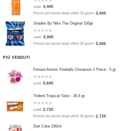
0
Su 5
3,40
€
4,00
€
3,40
€
Prezzo più basso degli ultimi 30 giorni:
.
Shades By Niko The Original 150gr
0
Su 5
3,40
€
4,00
€
3,40
€
Prezzo più basso degli ultimi 30 giorni:
.
PIÙ VENDUTI
Ferrara Atomic Fireballs Cinnamon 1 Piece - 5 gr
0
Su 5
0,60
€
0,70
€
Trident Tropical Twist - 26,6 gr
0
Su 5
2,72
€
3,20
€
2,72
€
Prezzo più basso degli ultimi 30 giorni:
.
Diet Coke 330ml