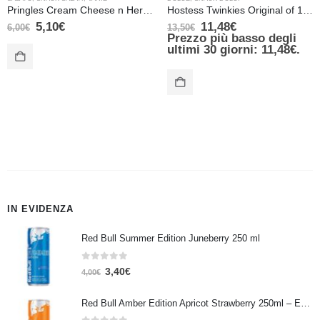
Pringles Cream Cheese n Herbs 185 gr
Hostess Twinkies Original of 10 Pieces
5,10
€
11,48
€
6,00
€
13,50
€
Prezzo più basso degli
ultimi 30 giorni:
11,48
€
.
IN EVIDENZA
Red Bull Summer Edition Juneberry 250 ml
0
Su 5
3,40
€
4,00
€
Red Bull Amber Edition Apricot Strawberry 250ml – Energy Drink Albicocca e Fragola