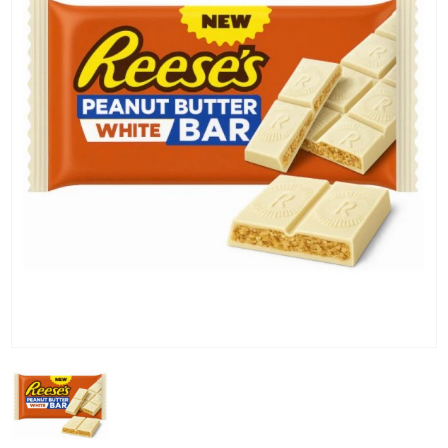
KG) –
CONSEGNA
IN 24/48
ORE AD
ECCEZION
DI ALCUNE
AREE
REMOTE