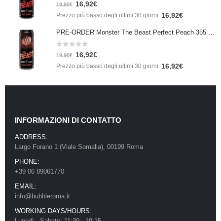
0
Su 5
16,92
€
19,90
€
16,92
€
Prezzo più basso degli ultimi 30 giorni:
.
PRE-ORDER Monster The Beast Perfect Peach 355 ml IN ARRIVO ENTRO IL 21 SETTEMBRE
0
Su 5
16,92
€
19,90
€
16,92
€
Prezzo più basso degli ultimi 30 giorni:
.
INFORMAZIONI DI CONTATTO
ADDRESS:
Largo Forano 1 (Viale Somalia), 00199 Roma
PHONE:
+39 06 89061770
EMAIL:
info@bubbleroma.it
WORKING DAYS/HOURS:
Lunedì - Sabato: 11:30 - 19:15