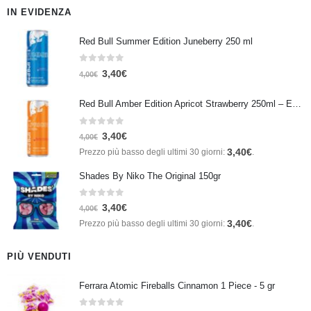
IN EVIDENZA
Red Bull Summer Edition Juneberry 250 ml
0
Su 5
3,40
€
4,00
€
Red Bull Amber Edition Apricot Strawberry 250ml – Energy Drink Albicocca e Fragola
0
Su 5
3,40
€
4,00
€
3,40
€
Prezzo più basso degli ultimi 30 giorni:
.
Shades By Niko The Original 150gr
0
Su 5
3,40
€
4,00
€
3,40
€
Prezzo più basso degli ultimi 30 giorni:
.
PIÙ VENDUTI
Ferrara Atomic Fireballs Cinnamon 1 Piece - 5 gr