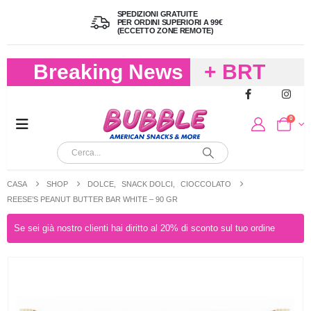
SPEDIZIONI GRATUITE
PER ORDINI SUPERIORI A 99€
(ECCETTO ZONE REMOTE)
Breaking News
+ BRT
FREDDO
0
PER
CIOCCOLA
CASA
SHOP
DOLCE
,
SNACK DOLCI
,
CIOCCOLATO
E
REESE’S PEANUT BUTTER BAR WHITE – 90 GR
CARAMELL
Se sei già nostro clienti hai diritto al 20% di sconto sul tuo ordine
A 19,90
(FINO A 4,9