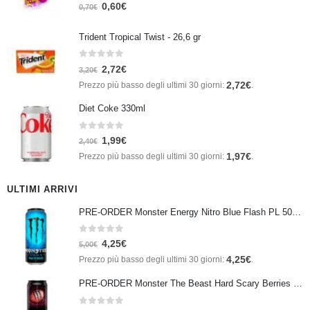
0
Su 5
0,60
€
0,70
€
Trident Tropical Twist - 26,6 gr
0
Su 5
2,72
€
3,20
€
2,72
€
Prezzo più basso degli ultimi 30 giorni:
.
Diet Coke 330ml
0
Su 5
1,99
€
2,40
€
1,97
€
Prezzo più basso degli ultimi 30 giorni:
.
ULTIMI ARRIVI
PRE-ORDER Monster Energy Nitro Blue Flash PL 500 ml IN ARRIVO IL 21 SETTEMBRE
0
Su 5
4,25
€
5,00
€
4,25
€
Prezzo più basso degli ultimi 30 giorni:
.
PRE-ORDER Monster The Beast Hard Scary Berries 355 ml IN ARRIVO ENTRO IL 21 SETTEMBRE