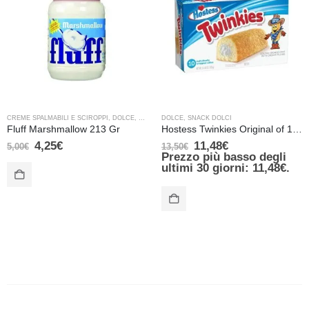
CREME SPALMABILI E SCIROPPI
,
DOLCE
,
VARIE
DOLCE
,
SNACK DOLCI
Fluff Marshmallow 213 Gr
Hostess Twinkies Original of 10 Pieces
4,25
€
11,48
€
5,00
€
13,50
€
Prezzo più basso degli
ultimi 30 giorni:
11,48
€
.