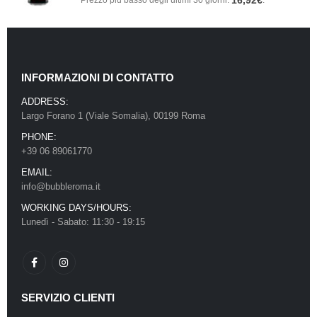
16,92
€
Prezzo più basso degli ultimi 30 giorni:
.
INFORMAZIONI DI CONTATTO
ADDRESS:
Largo Forano 1 (Viale Somalia), 00199 Roma
PHONE:
+39 06 89061770
EMAIL:
info@bubbleroma.it
WORKING DAYS/HOURS:
Lunedì - Sabato: 11:30 - 19:15
SERVIZIO CLIENTI