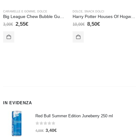
CARAMELLE E GOMME
,
DOLCE
DOLCE
,
SNACK DOLCI
Big League Chew Bubble Gum Original – 60 gr
Harry Potter Houses Of Hogwarts Crests Candy Tin – Corvo Nero
2,55
€
8,50
€
3,00
€
10,00
€
IN EVIDENZA
Red Bull Summer Edition Juneberry 250 ml
0
Su 5
3,40
€
4,00
€