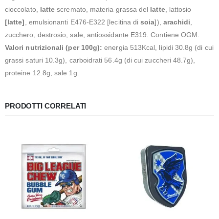
cioccolato,
latte
scremato, materia grassa del
latte
, lattosio
[latte]
, emulsionanti E476-E322 [lecitina di
soia
]),
arachidi
,
zucchero, destrosio, sale, antiossidante E319. Contiene OGM.
Valori nutrizionali (per 100g):
energia 513Kcal, lipidi 30.8g (di cui
grassi saturi 10.3g), carboidrati 56.4g (di cui zuccheri 48.7g),
proteine 12.8g, sale 1g.
PRODOTTI CORRELATI