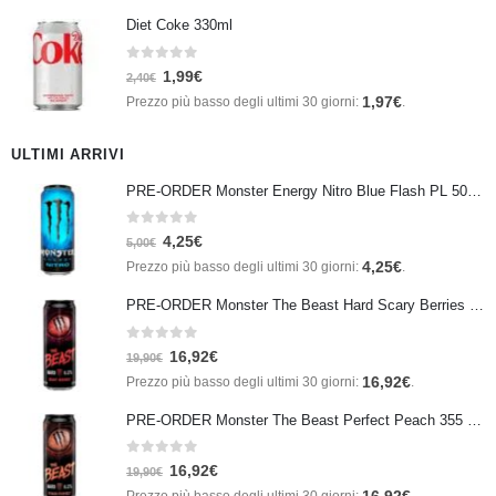
Diet Coke 330ml
0
Su 5
1,99
€
2,40
€
1,97
€
Prezzo più basso degli ultimi 30 giorni:
.
ULTIMI ARRIVI
PRE-ORDER Monster Energy Nitro Blue Flash PL 500 ml IN ARRIVO IL 21 SETTEMBRE
0
Su 5
4,25
€
5,00
€
4,25
€
Prezzo più basso degli ultimi 30 giorni:
.
PRE-ORDER Monster The Beast Hard Scary Berries 355 ml IN ARRIVO ENTRO IL 21 SETTEMBRE
0
Su 5
16,92
€
19,90
€
16,92
€
Prezzo più basso degli ultimi 30 giorni:
.
PRE-ORDER Monster The Beast Perfect Peach 355 ml IN ARRIVO ENTRO IL 21 SETTEMBRE
0
Su 5
16,92
€
19,90
€