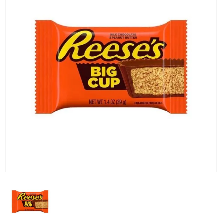
KG) –
CONSEGNA
IN 24/48
ORE AD
ECCEZION
DI ALCUNE
AREE
REMOTE