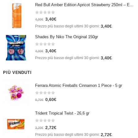
Red Bull Amber Edition Apricot Strawberry 250ml – Energy Drink Albicocca e Fragola
0
Su 5
3,40
€
4,00
€
3,40
€
Prezzo più basso degli ultimi 30 giorni:
.
Shades By Niko The Original 150gr
0
Su 5
3,40
€
4,00
€
3,40
€
Prezzo più basso degli ultimi 30 giorni:
.
PIÙ VENDUTI
Ferrara Atomic Fireballs Cinnamon 1 Piece - 5 gr
0
Su 5
0,60
€
0,70
€
Trident Tropical Twist - 26,6 gr
0
Su 5
2,72
€
3,20
€
2,72
€
Prezzo più basso degli ultimi 30 giorni:
.