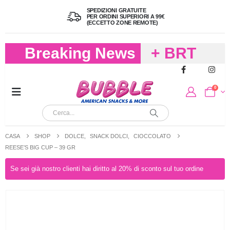
SPEDIZIONI GRATUITE
PER ORDINI SUPERIORI A 99€
(ECCETTO ZONE REMOTE)
Breaking News
+ BRT
FREDDO
0
PER
CIOCCOLA
CASA
SHOP
DOLCE
,
SNACK DOLCI
,
CIOCCOLATO
E
REESE’S BIG CUP – 39 GR
CARAMELL
Se sei già nostro clienti hai diritto al 20% di sconto sul tuo ordine
A 19,90
(FINO A 4,9