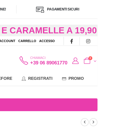
NE!
PAGAMENTI SICURI
E CARAMELLE A 19,90
/48 ORE AD
 ACCOUNT
CARRELLO
ACCESSO
OTE
CHIAMACI
0
+39 06 89061770
EFORE
REGISTRATI
PROMO
r