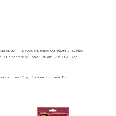
lciumi: gommalacca; glicerina, correttore di acidità:
zine. Può contenere
uova
. Brilliant Blue FCF, Red
cui zuccheri: 81 g, Proteine: 0 g Sale: 0 g