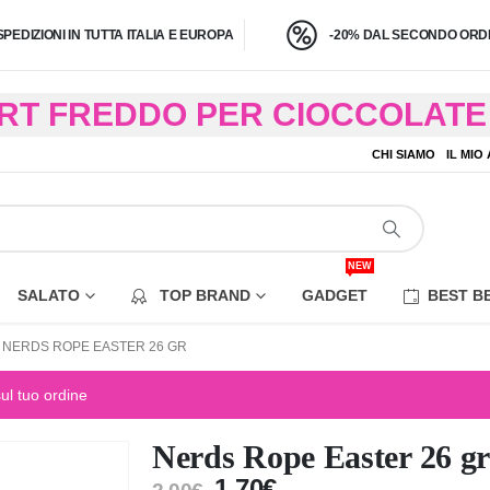
SPEDIZIONI IN TUTTA ITALIA E EUROPA
-20% DAL SECONDO ORDI
BRT FREDDO PER CIOCCOLATE 
O A 4,9 KG) – CONSEGNA IN 24
CHI SIAMO
IL MIO
EZIONE DI ALCUNE AREE REM
NEW
SALATO
TOP BRAND
GADGET
BEST B
NERDS ROPE EASTER 26 GR
sul tuo ordine
Nerds Rope Easter 26 g
1,70
€