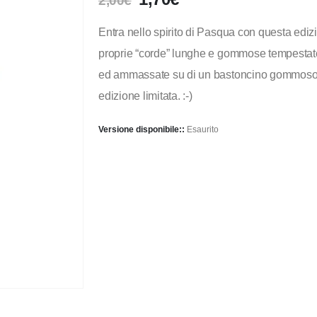
2,00
€
Entra nello spirito di Pasqua con questa ediz
proprie “corde” lunghe e gommose tempestate 
ed ammassate su di un bastoncino gommoso. U
edizione limitata. :-)
Versione disponibile::
Esaurito