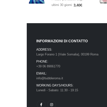
ultimi 30 giorni:
.
3,40
€
INFORMAZIONI DI CONTATTO
ADDRESS:
Largo Forano 1 (Viale Somalia), 00199 Roma
PHONE:
+39 06 89061770
EMAIL:
info@bubbleroma.it
WORKING DAYS/HOURS:
Lunedì - Sabato: 11:30 - 19:15