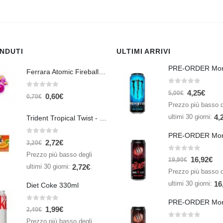
ENDUTI
ULTIMI ARRIVI
Ferrara Atomic Fireballs Cinnamon 1 Piece - 5 gr
0
Su 5
4,25
€
0
Su 5
5,00
€
0,60
€
0,70
€
Prezzo più basso d
ultimi 30 giorni:
4,
Trident Tropical Twist - 26,6 gr
0
Su 5
2,72
€
3,20
€
Prezzo più basso degli
0
Su 5
16,92
€
19,90
€
ultimi 30 giorni:
.
2,72
€
Prezzo più basso d
ultimi 30 giorni:
16
Diet Coke 330ml
0
Su 5
1,99
€
2,40
€
Prezzo più basso degli
0
Su 5