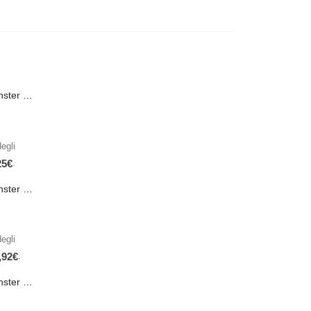
PRE-ORDER Monster Energy Nitro Blue Flash PL 500 ml IN ARRIVO IL 21 SETTEMBRE
egli
.
25
€
PRE-ORDER Monster The Beast Hard Scary Berries 355 ml IN ARRIVO ENTRO IL 21 SETTEMBRE
egli
.
,92
€
PRE-ORDER Monster The Beast Perfect Peach 355 ml IN ARRIVO ENTRO IL 21 SETTEMBRE