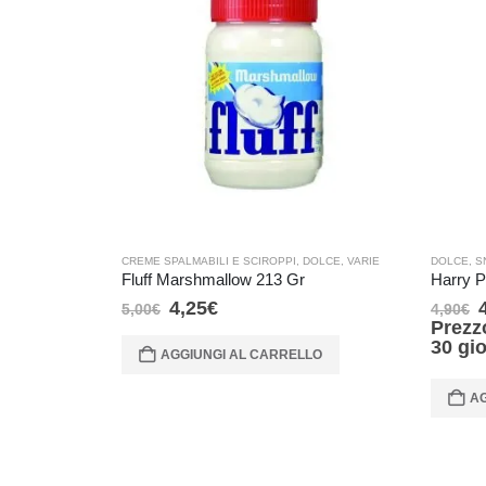
CREME SPALMABILI E SCIROPPI
,
DOLCE
,
VARIE
DOLCE
,
S
Fluff Marshmallow 213 Gr
4,25
€
5,00
€
4,90
€
Prezz
30 gi
AGGIUNGI AL CARRELLO
AG