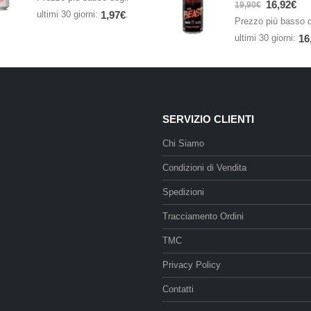
16,92
€
19,90
€
ultimi 30 giorni:
.
1,97
€
Prezzo più basso d
ultimi 30 giorni:
16
SERVIZIO CLIENTI
Chi Siamo
Condizioni di Vendita
Spedizioni
Tracciamento Ordini
TMC
Privacy Policy
Contatti