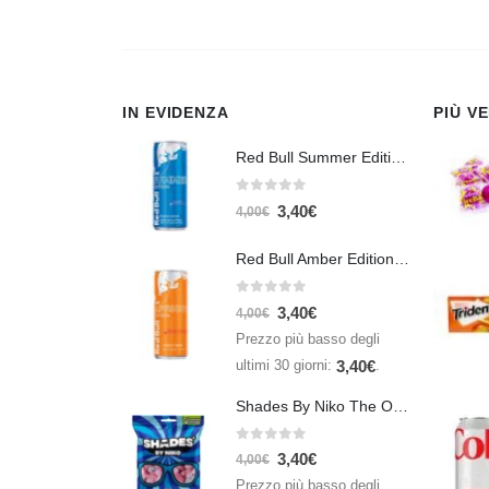
IN EVIDENZA
PIÙ V
Red Bull Summer Edition Juneberry 250 ml
0
Su 5
3,40
€
4,00
€
Red Bull Amber Edition Apricot Strawberry 250ml – Energy Drink Albicocca e Fragola
0
Su 5
3,40
€
4,00
€
Prezzo più basso degli
ultimi 30 giorni:
.
3,40
€
Shades By Niko The Original 150gr
0
Su 5
3,40
€
4,00
€
Prezzo più basso degli