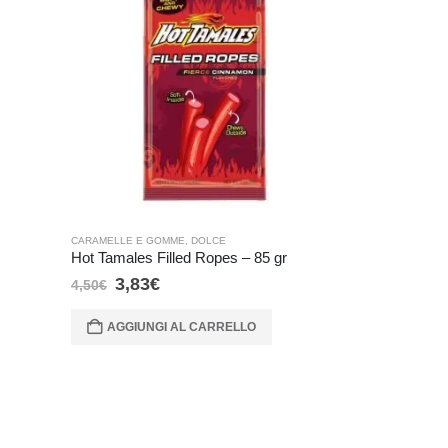
CARAMELLE E GOMME
,
DOLCE
CARAMELLE E G
Hot Tamales Filled Ropes – 85 gr
Trident Cinn
3,83
€
2,72
€
4,50
€
3,20
€
Prezzo più
30 giorni:
AGGIUNGI AL CARRELLO
AGGIUNG