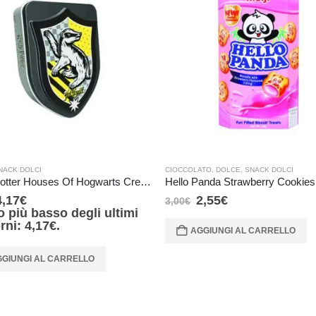
NACK DOLCI
CIOCCOLATO
,
DOLCE
,
SNACK DOLCI
Harry Potter Houses Of Hogwarts Crests Candy Tin – Tasso Rosso
Hello Panda Strawberry Cookies
4,17
€
2,55
€
3,00
€
o più basso degli ultimi
orni:
4,17
€
.
AGGIUNGI AL CARRELLO
GIUNGI AL CARRELLO