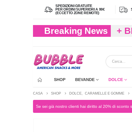
SPEDIZIONI GRATUITE
PER ORDINI SUPERIORI A 99€
(ECCETTO ZONE REMOTE)
Breaking News
+ 
(FIN
ECC
SHOP
BEVANDE
DOLCE
CASA
SHOP
DOLCE
,
CARAMELLE E GOMME
Se sei già nostro clienti hai diritto al 20% di sconto 