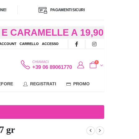
NE!
PAGAMENTI SICURI
E CARAMELLE A 19,90
/48 ORE AD
 ACCOUNT
CARRELLO
ACCESSO
OTE
CHIAMACI
0
+39 06 89061770
EFORE
REGISTRATI
PROMO
7 gr