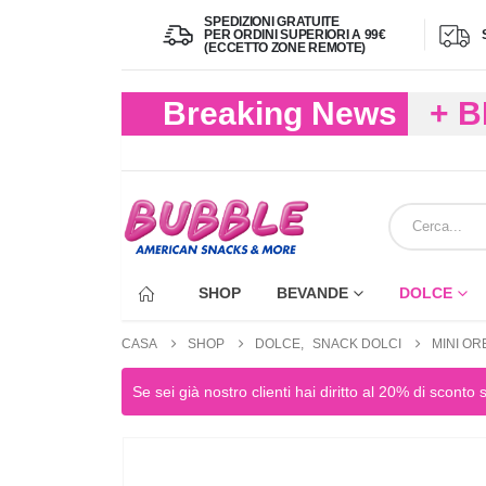
SPEDIZIONI GRATUITE
PER ORDINI SUPERIORI A 99€
(ECCETTO ZONE REMOTE)
Breaking News
+ 
(FIN
ECC
SHOP
BEVANDE
DOLCE
CASA
SHOP
DOLCE
,
SNACK DOLCI
MINI OR
Se sei già nostro clienti hai diritto al 20% di sconto 