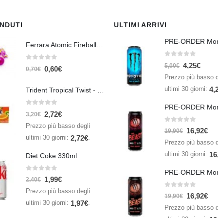
ENDUTI
ULTIMI ARRIVI
Ferrara Atomic Fireballs Cinnamon 1 Piece - 5 gr
0
Su 5
4,25
€
0
Su 5
5,00
€
0,60
€
0,70
€
Prezzo più basso d
ultimi 30 giorni:
4,
Trident Tropical Twist - 26,6 gr
0
Su 5
2,72
€
3,20
€
Prezzo più basso degli
0
Su 5
16,92
€
19,90
€
ultimi 30 giorni:
.
2,72
€
Prezzo più basso d
ultimi 30 giorni:
16
Diet Coke 330ml
0
Su 5
1,99
€
2,40
€
Prezzo più basso degli
0
Su 5
16,92
€
19,90
€
ultimi 30 giorni:
.
1,97
€
Prezzo più basso d