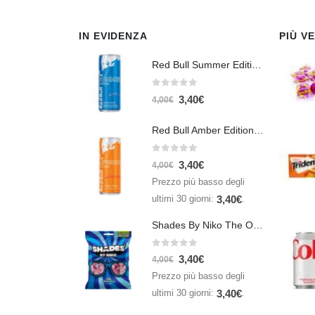
IN EVIDENZA
PIÙ V
Red Bull Summer Edition Juneberry 250 ml
0
Su 5
3,40
€
4,00
€
Red Bull Amber Edition Apricot Strawberry 250ml – Energy Drink Albicocca e Fragola
0
Su 5
3,40
€
4,00
€
Prezzo più basso degli
ultimi 30 giorni:
.
3,40
€
Shades By Niko The Original 150gr
0
Su 5
3,40
€
4,00
€
Prezzo più basso degli
ultimi 30 giorni:
.
3,40
€