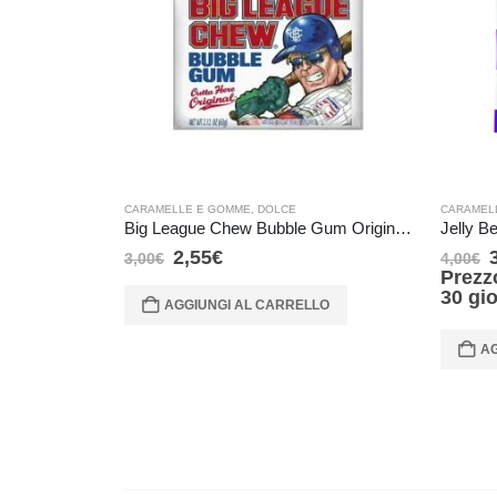
CARAMELLE E GOMME
,
DOLCE
CARAMEL
Big League Chew Bubble Gum Original – 60 gr
Jelly Be
2,55
€
3,00
€
4,00
€
Prezz
30 gi
AGGIUNGI AL CARRELLO
AG