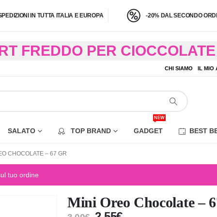
SPEDIZIONI IN TUTTA ITALIA E EUROPA
-20% DAL SECONDO ORDI
BRT FREDDO PER CIOCCOLATE 
O A 4,9 KG) – CONSEGNA IN 24
CHI SIAMO
IL MIO
EZIONE DI ALCUNE AREE REM
NEW
SALATO
TOP BRAND
GADGET
BEST B
EO CHOCOLATE – 67 GR
sul tuo ordine
Mini Oreo Chocolate – 6
2,55
€