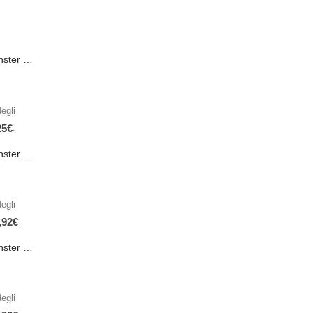
PRE-ORDER Monster Energy Nitro Blue Flash PL 500 ml IN ARRIVO IL 21 SETTEMBRE
egli
.
25
€
PRE-ORDER Monster The Beast Hard Scary Berries 355 ml IN ARRIVO ENTRO IL 21 SETTEMBRE
egli
.
,92
€
PRE-ORDER Monster The Beast Perfect Peach 355 ml IN ARRIVO ENTRO IL 21 SETTEMBRE
egli