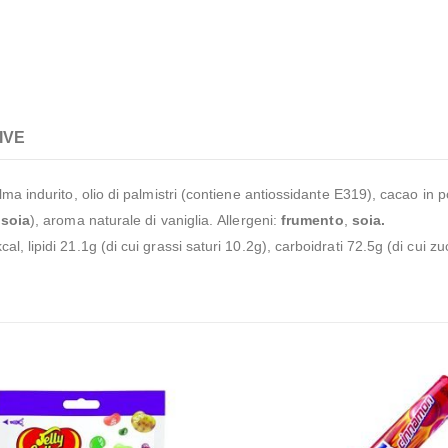
IVE
lma indurito, olio di palmistri (contiene antiossidante E319), cacao in po
i
soia
), aroma naturale di vaniglia. Allergeni:
frumento
,
soia.
, lipidi 21.1g (di cui grassi saturi 10.2g), carboidrati 72.5g (di cui z