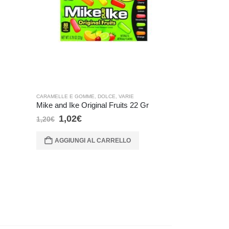
CARAMELLE E GOMME
,
DOLCE
,
VARIE
CARAMELLE E G
Mike and Ike Original Fruits 22 Gr
Trident Cinn
1,02
€
2,72
€
1,20
€
3,20
€
Prezzo più
30 giorni:
AGGIUNGI AL CARRELLO
AGGIUNG