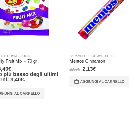
LE E GOMME
,
DOLCE
CARAMELLE E GOMME
,
DOLCE
lly Fruit Mix – 70 gr
Mentos Cinnamon
3,40
€
2,13
€
2,50
€
o più basso degli ultimi
orni:
3,40
€
.
AGGIUNGI AL CARRELLO
GIUNGI AL CARRELLO