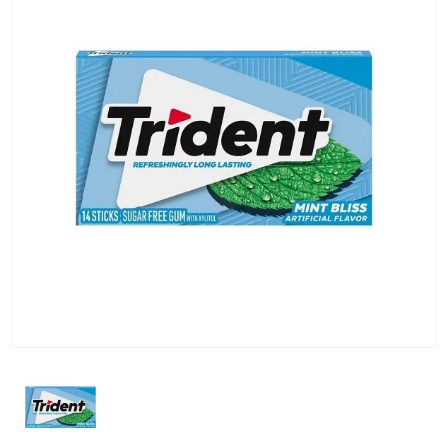
KG) –
CONSEGNA
IN 24/48
ORE AD
ECCEZION
DI ALCUNE
AREE
REMOTE