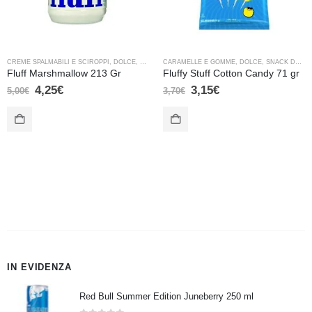
CREME SPALMABILI E SCIROPPI
,
DOLCE
,
VARIE
CARAMELLE E GOMME
,
DOLCE
,
SNACK DOLCI
Fluff Marshmallow 213 Gr
Fluffy Stuff Cotton Candy 71 gr
4,25
€
3,15
€
5,00
€
3,70
€
IN EVIDENZA
Red Bull Summer Edition Juneberry 250 ml