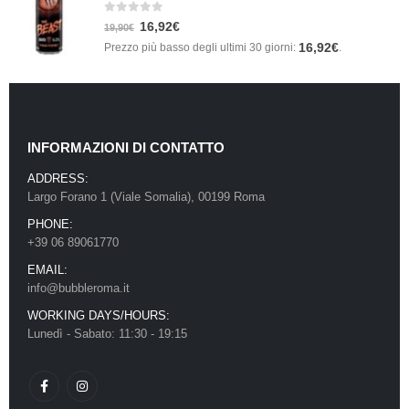
0
Su 5
16,92
€
19,90
€
16,92
€
Prezzo più basso degli ultimi 30 giorni:
.
INFORMAZIONI DI CONTATTO
ADDRESS:
Largo Forano 1 (Viale Somalia), 00199 Roma
PHONE:
+39 06 89061770
EMAIL:
info@bubbleroma.it
WORKING DAYS/HOURS:
Lunedì - Sabato: 11:30 - 19:15