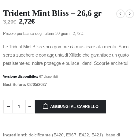
Trident Mint Bliss – 26,6 gr
2,72
€
3,20
€
Prezzo più basso degli ultimi 30 giorni:
2,72
€
.
Le Trident Mint Bliss sono gomme da masticare alla menta. Sono
senza zucchero e con aggiunta di Xilitolo che garantisce un gusto
persistente ed inoltre protegge e pulisce i denti. Scoprile anche tu!
Versione disponibile::
67 disponibili
Best Before: 08/05/2027
AGGIUNGI AL CARRELLO
Ingredienti:
dolcificante (E420, E967, E422, E421), base di