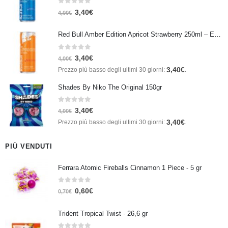
0
Su 5
3,40
€
4,00
€
Red Bull Amber Edition Apricot Strawberry 250ml – Energy Drink Albicocca e Fragola
0
Su 5
3,40
€
4,00
€
3,40
€
Prezzo più basso degli ultimi 30 giorni:
.
Shades By Niko The Original 150gr
0
Su 5
3,40
€
4,00
€
3,40
€
Prezzo più basso degli ultimi 30 giorni:
.
PIÙ VENDUTI
Ferrara Atomic Fireballs Cinnamon 1 Piece - 5 gr
0
Su 5
0,60
€
0,70
€
Trident Tropical Twist - 26,6 gr