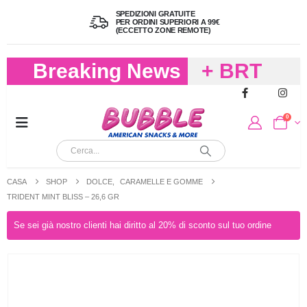
SPEDIZIONI GRATUITE
PER ORDINI SUPERIORI A 99€
(ECCETTO ZONE REMOTE)
Breaking News
+ BRT
FREDDO
0
PER
CIOCCOLA
CASA
SHOP
DOLCE
,
CARAMELLE E GOMME
E
TRIDENT MINT BLISS – 26,6 GR
CARAMELL
Se sei già nostro clienti hai diritto al 20% di sconto sul tuo ordine
A 19,90
(FINO A 4,9