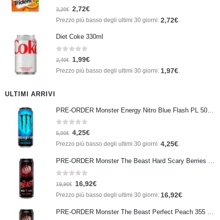
0
Su 5
2,72
€
3,20
€
2,72
€
Prezzo più basso degli ultimi 30 giorni:
.
Diet Coke 330ml
0
Su 5
1,99
€
2,40
€
1,97
€
Prezzo più basso degli ultimi 30 giorni:
.
ULTIMI ARRIVI
PRE-ORDER Monster Energy Nitro Blue Flash PL 500 ml IN ARRIVO IL 21 SETTEMBRE
0
Su 5
4,25
€
5,00
€
4,25
€
Prezzo più basso degli ultimi 30 giorni:
.
PRE-ORDER Monster The Beast Hard Scary Berries 355 ml IN ARRIVO ENTRO IL 21 SETTEMBRE
0
Su 5
16,92
€
19,90
€
16,92
€
Prezzo più basso degli ultimi 30 giorni:
.
PRE-ORDER Monster The Beast Perfect Peach 355 ml IN ARRIVO ENTRO IL 21 SETTEMBRE