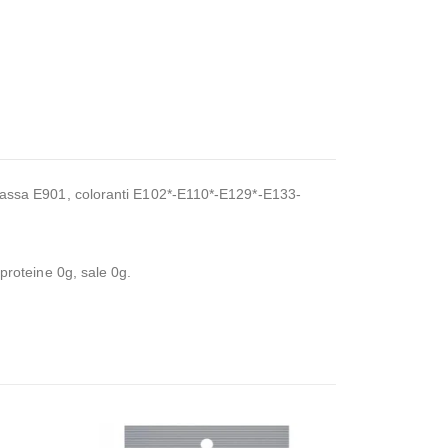
, glassa E901, coloranti E102*-E110*-E129*-E133-
 proteine 0g, sale 0g.