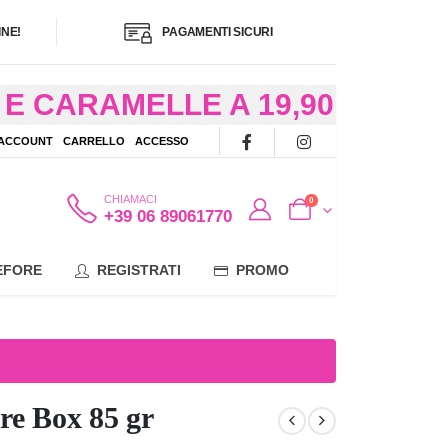
NE!
PAGAMENTI SICURI
E CARAMELLE A 19,90
/48 ORE AD
 ACCOUNT
CARRELLO
ACCESSO
OTE
CHIAMACI
0
+39 06 89061770
EFORE
REGISTRATI
PROMO
re Box 85 gr