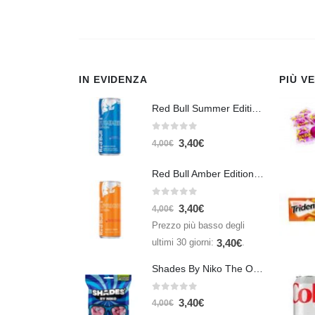
IN EVIDENZA
PIÙ V
Red Bull Summer Edition Juneberry 250 ml
0
Su 5
3,40
€
4,00
€
Red Bull Amber Edition Apricot Strawberry 250ml – Energy Drink Albicocca e Fragola
0
Su 5
3,40
€
4,00
€
Prezzo più basso degli
ultimi 30 giorni:
.
3,40
€
Shades By Niko The Original 150gr
0
Su 5
3,40
€
4,00
€