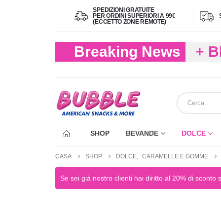
SPEDIZIONI GRATUITE
PER ORDINI SUPERIORI A 99€
(ECCETTO ZONE REMOTE)
Breaking News
+ 
(FIN
ECC
SHOP
BEVANDE
DOLCE
CASA
SHOP
DOLCE
,
CARAMELLE E GOMME
Se sei già nostro clienti hai diritto al 20% di sconto 