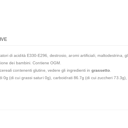
IVE
atori di acidità E330-E296, destrosio, aromi artificiali, maltodestrina
tenzione dei bambini. Contiene OGM.
 cereali contenenti glutine, vedere gli ingredienti in
grassetto
.
di 0g (di cui grassi saturi 0g), carboidrati 86.7g (di cui zuccheri 73.3g),