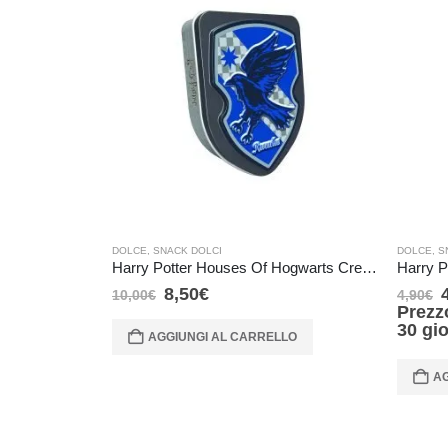
DOLCE
,
SNACK DOLCI
DOLCE
,
S
Harry Potter Houses Of Hogwarts Crests Candy Tin – Corvo Nero
8,50
€
10,00
€
4,90
€
Prezz
30 gi
AGGIUNGI AL CARRELLO
AG