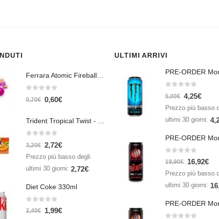
ENDUTI
ULTIMI ARRIVI
Ferrara Atomic Fireballs Cinnamon 1 Piece - 5 gr
0
Su 5
4,25
€
0
Su 5
5,00
€
0,60
€
0,70
€
Prezzo più basso d
ultimi 30 giorni:
4,
Trident Tropical Twist - 26,6 gr
0
Su 5
2,72
€
3,20
€
Prezzo più basso degli
0
Su 5
16,92
€
19,90
€
ultimi 30 giorni:
.
2,72
€
Prezzo più basso d
ultimi 30 giorni:
16
Diet Coke 330ml
0
Su 5
1,99
€
2,40
€