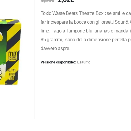
1,90
€
Toxic Waste Bears Theatre Box : se ami le c
far increspare la bocca con gli orsetti Sour & 
lime, fragola, lampone blu, ananas e mandari
85 grammi, sono della dimensione perfetta pe
davvero aspre.
Versione disponibile::
Esaurito