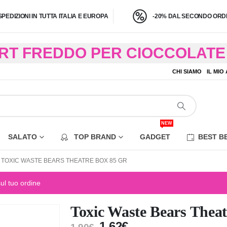
SPEDIZIONI IN TUTTA ITALIA E EUROPA
-20% DAL SECONDO ORDI
BRT FREDDO PER CIOCCOLATE 
O A 4,9 KG) – CONSEGNA IN 24
CHI SIAMO
IL MIO
EZIONE DI ALCUNE AREE REM
NEW
SALATO
TOP BRAND
GADGET
BEST B
TOXIC WASTE BEARS THEATRE BOX 85 GR
sul tuo ordine
Toxic Waste Bears Theat
1,62
€