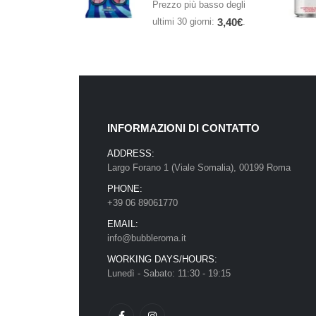
Prezzo più basso degli
ultimi 30 giorni:
.
3,40
€
INFORMAZIONI DI CONTATTO
ADDRESS:
Largo Forano 1 (Viale Somalia), 00199 Roma
PHONE:
+39 06 89061770
EMAIL:
info@bubbleroma.it
WORKING DAYS/HOURS:
Lunedì - Sabato: 11:30 - 19:15