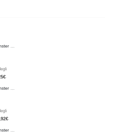
PRE-ORDER Monster Energy Nitro Blue Flash PL 500 ml IN ARRIVO IL 21 SETTEMBRE
egli
.
25
€
PRE-ORDER Monster The Beast Hard Scary Berries 355 ml IN ARRIVO ENTRO IL 21 SETTEMBRE
egli
.
,92
€
PRE-ORDER Monster The Beast Perfect Peach 355 ml IN ARRIVO ENTRO IL 21 SETTEMBRE