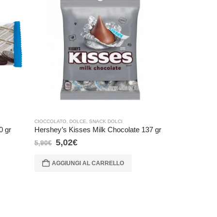
CIOCCOLATO
,
DOLCE
,
SNACK DOLCI
CARAMELLE E G
0 gr
Hershey’s Kisses Milk Chocolate 137 gr
Mike and Ike 
5,02
€
1,02
€
5,90
€
1,20
€
AGGIUNGI AL CARRELLO
AGGIUNG