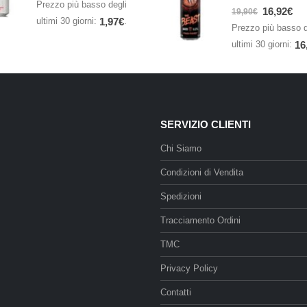
Prezzo più basso degli
0
Su 5
16,92
€
19,90
€
ultimi 30 giorni:
.
1,97
€
Prezzo più basso d
ultimi 30 giorni:
16
SERVIZIO CLIENTI
Chi Siamo
Condizioni di Vendita
Spedizioni
Tracciamento Ordini
TMC
Privacy Policy
Contatti