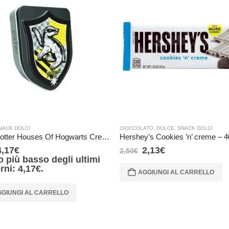
NACK DOLCI
CIOCCOLATO
,
DOLCE
,
SNACK DOLCI
Harry Potter Houses Of Hogwarts Crests Candy Tin – Tasso Rosso
Hershey’s Cookies ’n’ creme – 4
4,17
€
2,13
€
2,50
€
o più basso degli ultimi
orni:
4,17
€
.
AGGIUNGI AL CARRELLO
GIUNGI AL CARRELLO