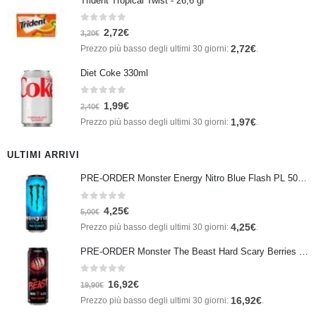
Trident Tropical Twist - 26,6 gr
0
Su 5
2,72
€
3,20
€
2,72
€
Prezzo più basso degli ultimi 30 giorni:
.
Diet Coke 330ml
0
Su 5
1,99
€
2,40
€
1,97
€
Prezzo più basso degli ultimi 30 giorni:
.
ULTIMI ARRIVI
PRE-ORDER Monster Energy Nitro Blue Flash PL 500 ml IN ARRIVO IL 21 SETTEMBRE
0
Su 5
4,25
€
5,00
€
4,25
€
Prezzo più basso degli ultimi 30 giorni:
.
PRE-ORDER Monster The Beast Hard Scary Berries 355 ml IN ARRIVO ENTRO IL 21 SETTEMBRE
0
Su 5
16,92
€
19,90
€
16,92
€
Prezzo più basso degli ultimi 30 giorni:
.