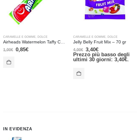
CARAMELLE E GOMME
,
DOLCE
CARAMELLE E GOMME
,
DOLCE
Airheads Watermelon Taffy Candy – 15,6 gr
Jelly Belly Fruit Mix – 70 gr
0,85
€
3,40
€
1,00
€
4,00
€
Prezzo più basso degli
ultimi 30 giorni:
3,40
€
.
IN EVIDENZA