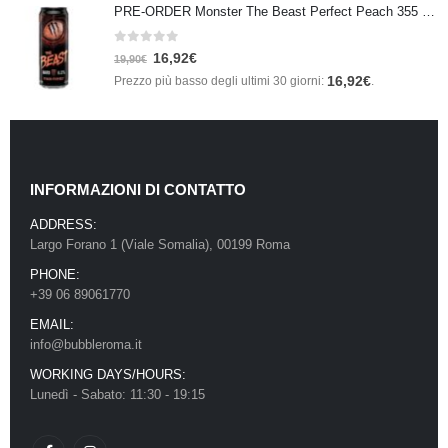
PRE-ORDER Monster The Beast Perfect Peach 355 ml IN ARRIVO ENTRO IL 21 SETTEMBRE
0
Su 5
16,92
€
19,90
€
16,92
€
Prezzo più basso degli ultimi 30 giorni:
.
INFORMAZIONI DI CONTATTO
ADDRESS:
Largo Forano 1 (Viale Somalia), 00199 Roma
PHONE:
+39 06 89061770
EMAIL:
info@bubbleroma.it
WORKING DAYS/HOURS:
Lunedì - Sabato: 11:30 - 19:15