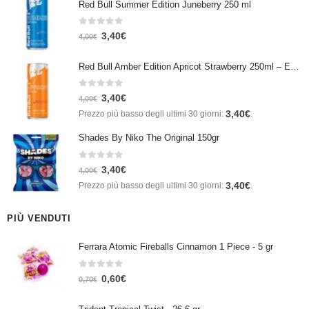
Red Bull Summer Edition Juneberry 250 ml
0
Su 5
3,40
€
4,00
€
Red Bull Amber Edition Apricot Strawberry 250ml – Energy Drink Albicocca e Fragola
0
Su 5
3,40
€
4,00
€
3,40
€
Prezzo più basso degli ultimi 30 giorni:
.
Shades By Niko The Original 150gr
0
Su 5
3,40
€
4,00
€
3,40
€
Prezzo più basso degli ultimi 30 giorni:
.
PIÙ VENDUTI
Ferrara Atomic Fireballs Cinnamon 1 Piece - 5 gr
0
Su 5
0,60
€
0,70
€