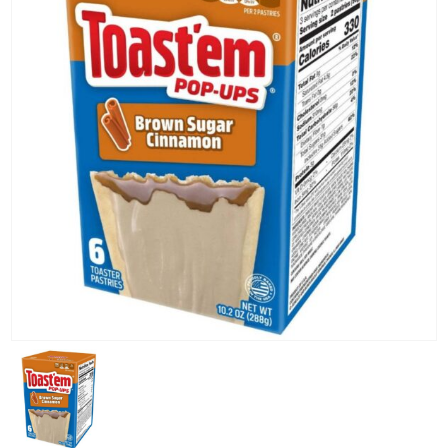
KG) –
CONSEGNA
IN 24/48
ORE AD
ECCEZION
DI ALCUNE
AREE
REMOTE