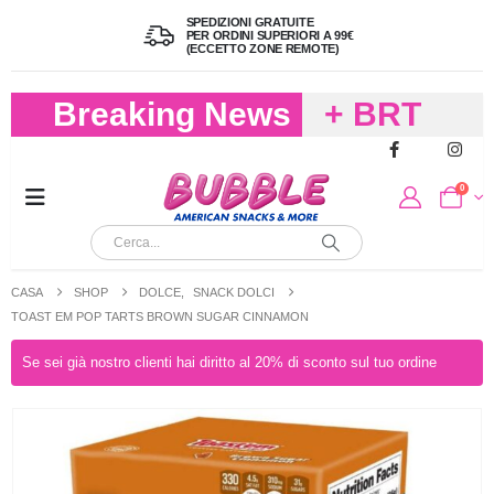
SPEDIZIONI GRATUITE
PER ORDINI SUPERIORI A 99€
(ECCETTO ZONE REMOTE)
Breaking News
+ BRT
FREDDO
0
PER
CIOCCOLA
CASA
SHOP
DOLCE
,
SNACK DOLCI
E
TOAST EM POP TARTS BROWN SUGAR CINNAMON
CARAMELL
Se sei già nostro clienti hai diritto al 20% di sconto sul tuo ordine
A 19,90
(FINO A 4,9