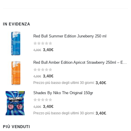
IN EVIDENZA
Red Bull Summer Edition Juneberry 250 ml
0
Su 5
3,40
€
4,00
€
Red Bull Amber Edition Apricot Strawberry 250ml – Energy Drink Albicocca e Fragola
0
Su 5
3,40
€
4,00
€
3,40
€
Prezzo più basso degli ultimi 30 giorni:
.
Shades By Niko The Original 150gr
0
Su 5
3,40
€
4,00
€
3,40
€
Prezzo più basso degli ultimi 30 giorni:
.
PIÙ VENDUTI