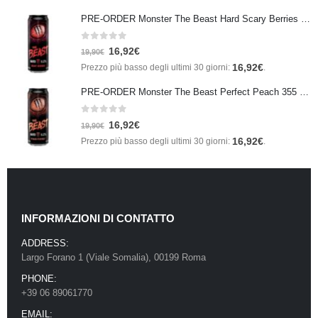
PRE-ORDER Monster The Beast Hard Scary Berries 355 ml IN ARRIVO ENTRO IL 21 SETTEMBRE
0
Su 5
16,92
€
19,90
€
16,92
€
Prezzo più basso degli ultimi 30 giorni:
.
PRE-ORDER Monster The Beast Perfect Peach 355 ml IN ARRIVO ENTRO IL 21 SETTEMBRE
0
Su 5
16,92
€
19,90
€
16,92
€
Prezzo più basso degli ultimi 30 giorni:
.
INFORMAZIONI DI CONTATTO
ADDRESS:
Largo Forano 1 (Viale Somalia), 00199 Roma
PHONE:
+39 06 89061770
EMAIL: