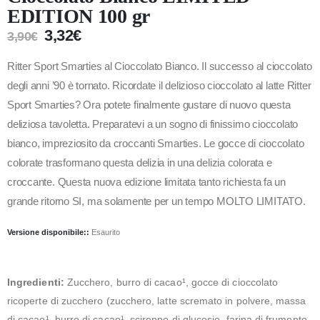
EDITION 100 gr
3,32
€
3,90
€
Ritter Sport Smarties al Cioccolato Bianco. Il successo al cioccolato
degli anni ’90 è tornato. Ricordate il delizioso cioccolato al latte Ritter
Sport Smarties? Ora potete finalmente gustare di nuovo questa
deliziosa tavoletta. Preparatevi a un sogno di finissimo cioccolato
bianco, impreziosito da croccanti Smarties. Le gocce di cioccolato
colorate trasformano questa delizia in una delizia colorata e
croccante. Questa nuova edizione limitata tanto richiesta fa un
grande ritorno SI, ma solamente per un tempo MOLTO LIMITATO.
Versione disponibile::
Esaurito
Ingredienti:
Zucchero, burro di cacao¹, gocce di cioccolato
ricoperte di zucchero (zucchero, latte scremato in polvere, massa
di cacao¹, burro di cacao¹, sciroppo di glucosio, farina di frumento,