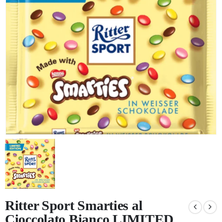
KG) –
CONSEGNA
IN 24/48
ORE AD
ECCEZION
DI ALCUNE
AREE
REMOTE
Ritter Sport Smarties al
Cioccolato Bianco LIMITED