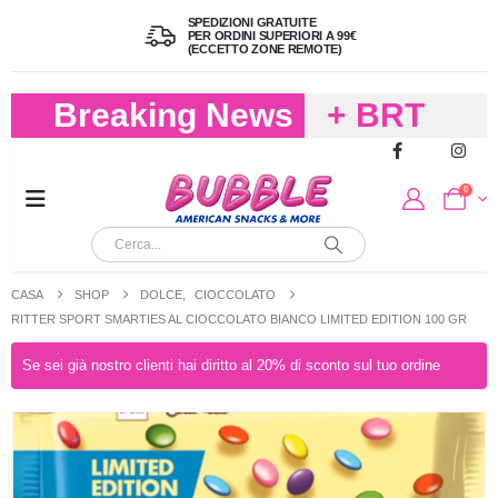
SPEDIZIONI GRATUITE
PER ORDINI SUPERIORI A 99€
(ECCETTO ZONE REMOTE)
Breaking News
+ BRT
FREDDO
0
PER
CIOCCOLA
CASA
SHOP
DOLCE
,
CIOCCOLATO
E
RITTER SPORT SMARTIES AL CIOCCOLATO BIANCO LIMITED EDITION 100 GR
CARAMELL
Se sei già nostro clienti hai diritto al 20% di sconto sul tuo ordine
A 19,90
(FINO A 4,9