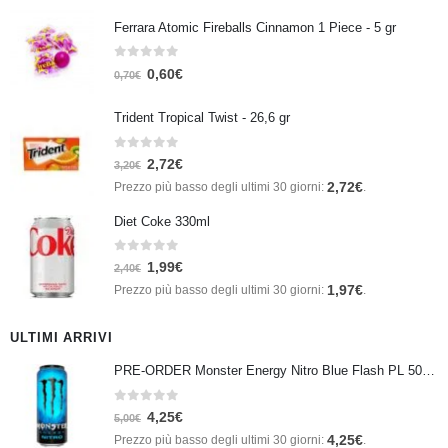
Ferrara Atomic Fireballs Cinnamon 1 Piece - 5 gr
0
Su 5
0,60
€
0,70
€
Trident Tropical Twist - 26,6 gr
0
Su 5
2,72
€
3,20
€
2,72
€
Prezzo più basso degli ultimi 30 giorni:
.
Diet Coke 330ml
0
Su 5
1,99
€
2,40
€
1,97
€
Prezzo più basso degli ultimi 30 giorni:
.
ULTIMI ARRIVI
PRE-ORDER Monster Energy Nitro Blue Flash PL 500 ml IN ARRIVO IL 21 SETTEMBRE
0
Su 5
4,25
€
5,00
€
4,25
€
Prezzo più basso degli ultimi 30 giorni:
.