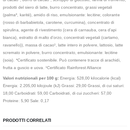
prodotti del siero di latte, burro concentrato, grassi vegetali
(palma*, karité), amido di riso, emulsionante: lecitine; colorante
(rosso di barbabietola, carotene, curcumina), concentrato di
spirulina, agente di rivestimento (cera di carnauba, cera d’api
bianca), estratto di malto d’orzo, concentrati vegetali (cartamo,
ravanello)), massa di cacao¹, latte intero in polvere, lattosio, latte
scremato in polvere, burro concentrato, emulsionante: lecitine
(soia). *Certificato sostenibile. Può contenere tracce di arachidi,
frutta a guscio e uova. ¹Certificato Rainforest Alliance
Valori nutrizionali per 100 g:
Energia: 528,00 kilocalorie (kcal)
Energia: 2.205,00 kilojoule (kJ) Grassi: 29,00 Grassi, di cui saturi:
18,00 Carboidrati: 59,00 Carboidrati, di cui zuccheri: 57,00
Proteine: 5,90 Sale: 0,17
PRODOTTI CORRELATI