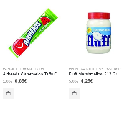
CARAMELLE E GOMME
,
DOLCE
CREME SPALMABILI E SCIROPPI
,
DOLCE
,
VARI
Airheads Watermelon Taffy Candy – 15,6 gr
Fluff Marshmallow 213 Gr
0,85
€
4,25
€
1,00
€
5,00
€