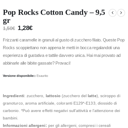
Pop Rocks Cotton Candy – 9,5
gr
1,28
€
1,50
€
Frizzanti caramelle in granuli al gusto di zucchero filato. Queste Pop
Rocks scoppiettano non appena le metti in bocca regalandoti una
esperienza di gustativa e tattile davvero unica. Hai mai provato ad
abbinarle alle bibite gassate? Provaci!
Versione disponibile::
Esaurito
Ingredienti
: zucchero,
lattosio
(zucchero del
latte
), sciroppo di
granoturco, aroma artificiale, coloranti E129*-E133, diossido di
carbonio. *Può avere effetti negativi sull’attività e l’attenzione dei
bambini.
Informazioni allergeni:
per gli allergeni, compresi i cereali