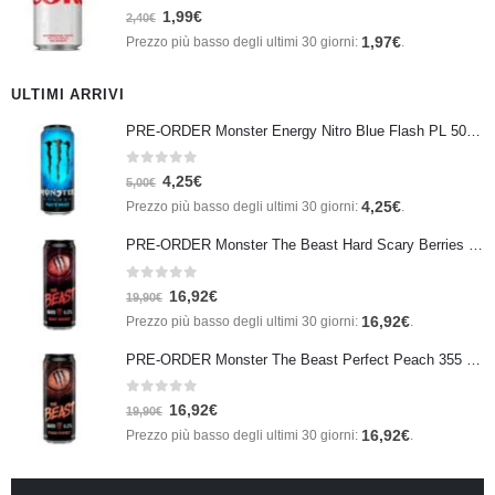
0
Su 5
1,99
€
2,40
€
1,97
€
Prezzo più basso degli ultimi 30 giorni:
.
ULTIMI ARRIVI
PRE-ORDER Monster Energy Nitro Blue Flash PL 500 ml IN ARRIVO IL 21 SETTEMBRE
0
Su 5
4,25
€
5,00
€
4,25
€
Prezzo più basso degli ultimi 30 giorni:
.
PRE-ORDER Monster The Beast Hard Scary Berries 355 ml IN ARRIVO ENTRO IL 21 SETTEMBRE
0
Su 5
16,92
€
19,90
€
16,92
€
Prezzo più basso degli ultimi 30 giorni:
.
PRE-ORDER Monster The Beast Perfect Peach 355 ml IN ARRIVO ENTRO IL 21 SETTEMBRE
0
Su 5
16,92
€
19,90
€
16,92
€
Prezzo più basso degli ultimi 30 giorni:
.