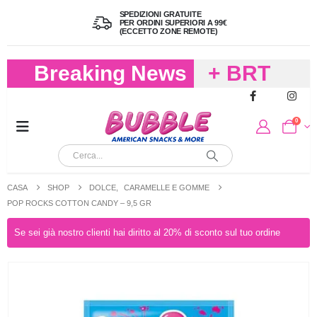
SPEDIZIONI GRATUITE
PER ORDINI SUPERIORI A 99€
(ECCETTO ZONE REMOTE)
Breaking News
+ BRT
FREDDO
0
PER
CIOCCOLA
CASA
SHOP
DOLCE
,
CARAMELLE E GOMME
E
POP ROCKS COTTON CANDY – 9,5 GR
CARAMELL
Se sei già nostro clienti hai diritto al 20% di sconto sul tuo ordine
A 19,90
(FINO A 4,9