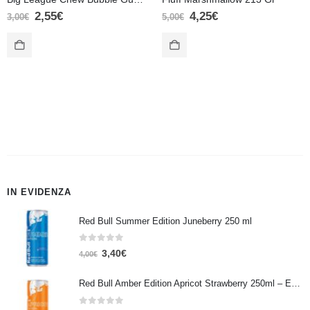
2,55
€
4,25
€
3,00
€
5,00
€
IN EVIDENZA
Red Bull Summer Edition Juneberry 250 ml
0
Su 5
3,40
€
4,00
€
Red Bull Amber Edition Apricot Strawberry 250ml – Energy Drink Albicocca e Fragola