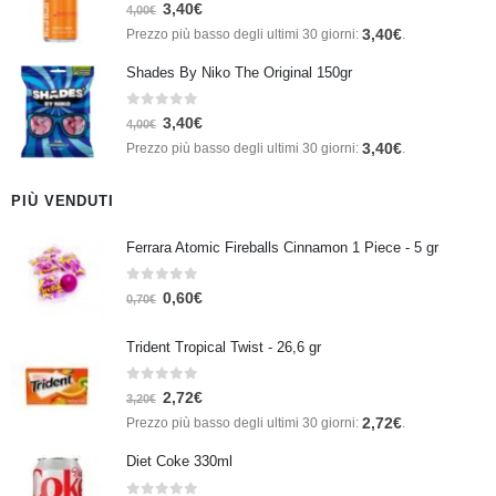
0
Su 5
3,40
€
4,00
€
3,40
€
Prezzo più basso degli ultimi 30 giorni:
.
Shades By Niko The Original 150gr
0
Su 5
3,40
€
4,00
€
3,40
€
Prezzo più basso degli ultimi 30 giorni:
.
PIÙ VENDUTI
Ferrara Atomic Fireballs Cinnamon 1 Piece - 5 gr
0
Su 5
0,60
€
0,70
€
Trident Tropical Twist - 26,6 gr
0
Su 5
2,72
€
3,20
€
2,72
€
Prezzo più basso degli ultimi 30 giorni:
.
Diet Coke 330ml