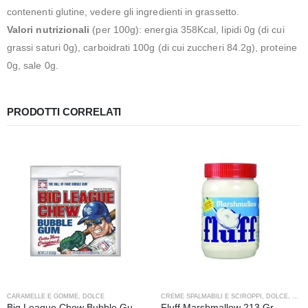
contenenti glutine, vedere gli ingredienti in grassetto.
Valori nutrizionali
(per 100g): energia 358Kcal, lipidi 0g (di cui
grassi saturi 0g), carboidrati 100g (di cui zuccheri 84.2g), proteine
0g, sale 0g.
PRODOTTI CORRELATI
CARAMELLE E GOMME
,
DOLCE
CREME SPALMABILI E SCIROPPI
,
DOLCE
,
VARI
Big League Chew Bubble Gum Original – 60 gr
Fluff Marshmallow 213 Gr