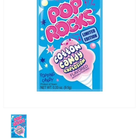
KG) –
CONSEGNA
IN 24/48
ORE AD
ECCEZION
DI ALCUNE
AREE
REMOTE