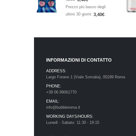
Prezzo più basso degli
ultimi 30 giorni:
.
3,40
€
INFORMAZIONI DI CONTATTO
ADDRESS:
Largo Forano 1 (Viale Somalia), 00199 Roma
PHONE:
+39 06 89061770
EMAIL:
info@bubbleroma.it
WORKING DAYS/HOURS:
Lunedì - Sabato: 11:30 - 19:15