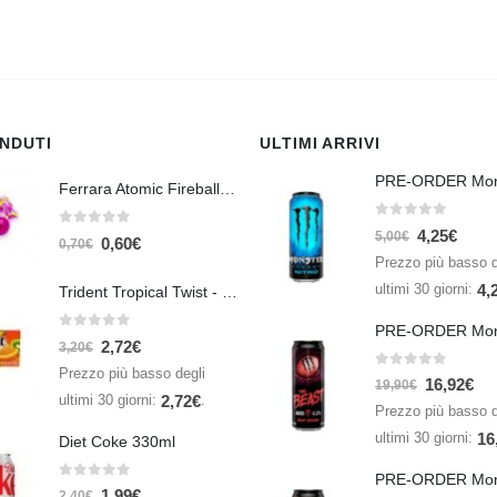
ENDUTI
ULTIMI ARRIVI
Ferrara Atomic Fireballs Cinnamon 1 Piece - 5 gr
0
Su 5
4,25
€
0
Su 5
5,00
€
0,60
€
0,70
€
Prezzo più basso d
ultimi 30 giorni:
4,
Trident Tropical Twist - 26,6 gr
0
Su 5
2,72
€
3,20
€
Prezzo più basso degli
0
Su 5
16,92
€
19,90
€
ultimi 30 giorni:
.
2,72
€
Prezzo più basso d
ultimi 30 giorni:
16
Diet Coke 330ml
0
Su 5
1,99
€
2,40
€