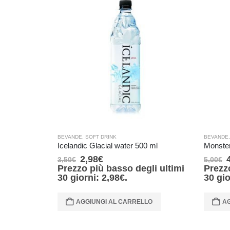
BEVANDE
,
SOFT DRINK
BEVANDE
Icelandic Glacial water 500 ml
2,98
€
3,50
€
5,00
€
Prezzo più basso degli ultimi
Prezz
30 giorni:
2,98
€
.
30 gi
AGGIUNGI AL CARRELLO
AG