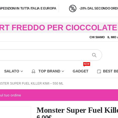
SPEDIZIONI IN TUTTA ITALIA E EUROPA
-20% DAL SECONDO ORDI
BRT FREDDO PER CIOCCOLATE 
O A 4,9 KG) – CONSEGNA IN 24
CHI SIAMO
IL MIO
EZIONE DI ALCUNE AREE REM
NEW
SALATO
TOP BRAND
GADGET
BEST B
STER SUPER FUEL KILLER KIWI – 550 ML
sul tuo ordine
Monster Super Fuel Kill
6,00
€