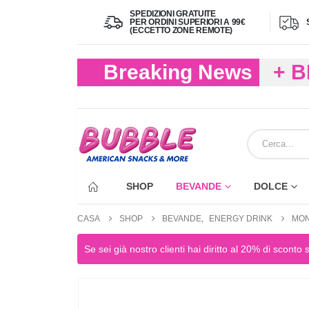
SPEDIZIONI GRATUITE
PER ORDINI SUPERIORI A 99€
(ECCETTO ZONE REMOTE)
Breaking News
+ 
(FIN
ECC
SHOP
BEVANDE
DOLCE
CASA
SHOP
BEVANDE
,
ENERGY DRINK
MON
Se sei già nostro clienti hai diritto al 20% di sconto 