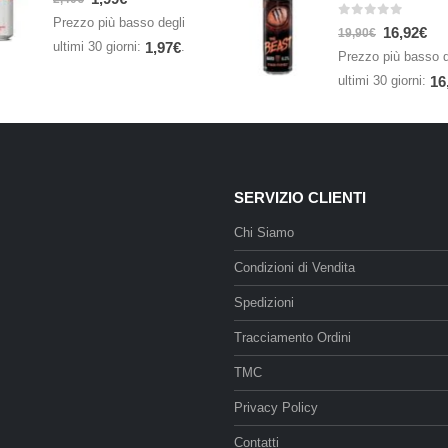
Prezzo più basso degli
0
Su 5
16,92
€
19,90
€
ultimi 30 giorni:
.
1,97
€
Prezzo più basso d
ultimi 30 giorni:
16
SERVIZIO CLIENTI
Chi Siamo
Condizioni di Vendita
Spedizioni
Tracciamento Ordini
TMC
Privacy Policy
Contatti