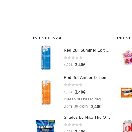
IN EVIDENZA
PIÙ V
Red Bull Summer Edition Juneberry 250 ml
0
Su 5
3,40
€
4,00
€
Red Bull Amber Edition Apricot Strawberry 250ml – Energy Drink Albicocca e Fragola
0
Su 5
3,40
€
4,00
€
Prezzo più basso degli
ultimi 30 giorni:
.
3,40
€
Shades By Niko The Original 150gr
0
Su 5
3,40
€
4,00
€