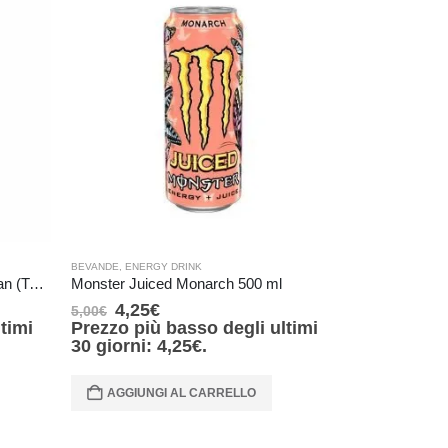
BEVANDE
,
ENERGY DRINK
BEVANDE
,
ENERG
Monster Energy Zero Sugar Japan (TAB blu) 355 ml
Monster Juiced Monarch 500 ml
Monster M3 E
4,25
€
6,80
€
5,00
€
8,00
€
timi
Prezzo più basso degli ultimi
Prezzo più
30 giorni:
4,25
€
.
30 giorni:
AGGIUNGI AL CARRELLO
AGGIUNG