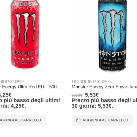
,
ENERGY DRINK
BEVANDE
,
ENERGY DRINK
Monster Energy Ultra Red EU – 500 ml (Top:Silver)
4,25
€
5,53
€
6,50
€
o più basso degli ultimi
Prezzo più basso degli ul
orni:
4,25
€
.
30 giorni:
5,53
€
.
GIUNGI AL CARRELLO
AGGIUNGI AL CARRELLO