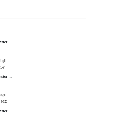
PRE-ORDER Monster Energy Nitro Blue Flash PL 500 ml IN ARRIVO IL 21 SETTEMBRE
egli
.
25
€
PRE-ORDER Monster The Beast Hard Scary Berries 355 ml IN ARRIVO ENTRO IL 21 SETTEMBRE
egli
.
,92
€
PRE-ORDER Monster The Beast Perfect Peach 355 ml IN ARRIVO ENTRO IL 21 SETTEMBRE