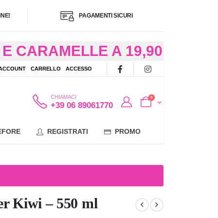
NE!
PAGAMENTI SICURI
E CARAMELLE A 19,90
/48 ORE AD
 ACCOUNT
CARRELLO
ACCESSO
OTE
CHIAMACI
0
+39 06 89061770
EFORE
REGISTRATI
PROMO
er Kiwi – 550 ml