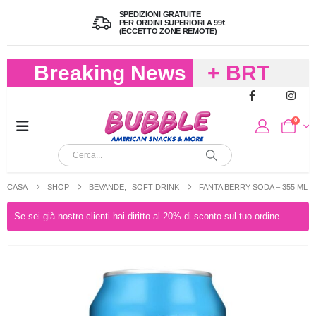
SPEDIZIONI GRATUITE
PER ORDINI SUPERIORI A 99€
(ECCETTO ZONE REMOTE)
Breaking News
+ BRT
FREDDO
0
PER
CIOCCOLA
CASA
SHOP
BEVANDE
,
SOFT DRINK
FANTA BERRY SODA – 355 ML
E
Se sei già nostro clienti hai diritto al 20% di sconto sul tuo ordine
CARAMELL
A 19,90
(FINO A 4,9