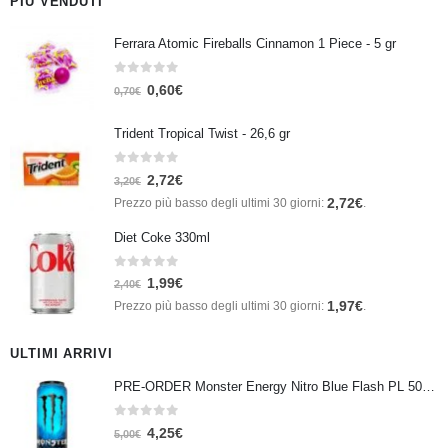
PIÙ VENDUTI
Ferrara Atomic Fireballs Cinnamon 1 Piece - 5 gr
0
Su 5
0,60
€
0,70
€
Trident Tropical Twist - 26,6 gr
0
Su 5
2,72
€
3,20
€
2,72
€
Prezzo più basso degli ultimi 30 giorni:
.
Diet Coke 330ml
0
Su 5
1,99
€
2,40
€
1,97
€
Prezzo più basso degli ultimi 30 giorni:
.
ULTIMI ARRIVI
PRE-ORDER Monster Energy Nitro Blue Flash PL 500 ml IN ARRIVO IL 21 SETTEMBRE
0
Su 5
4,25
€
5,00
€