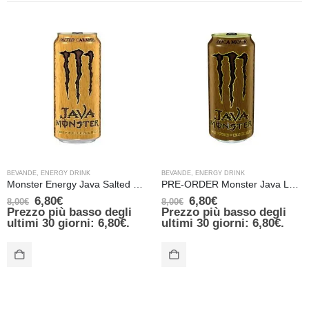
BEVANDE
,
ENERGY DRINK
BEVANDE
,
ENERGY DRINK
Monster Energy Java Salted Caramel (TAB black) – 443 ml
PRE-ORDER Monster Java Loca Moca Energy – USA – (TAB black) – 443 ml IN ARRIVO IL 28 Agosto
6,80
€
6,80
€
8,00
€
8,00
€
Prezzo più basso degli
Prezzo più basso degli
ultimi 30 giorni:
6,80
€
.
ultimi 30 giorni:
6,80
€
.