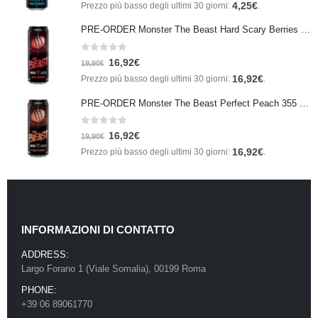
4,25
€
Prezzo più basso degli ultimi 30 giorni:
.
PRE-ORDER Monster The Beast Hard Scary Berries 355 ml IN ARRIVO ENTRO IL 21 SETTEMBRE
0
Su 5
16,92
€
19,90
€
16,92
€
Prezzo più basso degli ultimi 30 giorni:
.
PRE-ORDER Monster The Beast Perfect Peach 355 ml IN ARRIVO ENTRO IL 21 SETTEMBRE
0
Su 5
16,92
€
19,90
€
16,92
€
Prezzo più basso degli ultimi 30 giorni:
.
INFORMAZIONI DI CONTATTO
ADDRESS:
Largo Forano 1 (Viale Somalia), 00199 Roma
PHONE:
+39 06 89061770