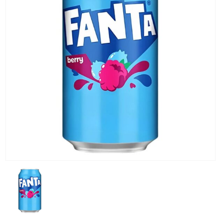
KG) –
CONSEGNA
IN 24/48
ORE AD
ECCEZION
DI ALCUNE
AREE
REMOTE