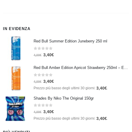
IN EVIDENZA
Red Bull Summer Edition Juneberry 250 ml
0
Su 5
3,40
€
4,00
€
Red Bull Amber Edition Apricot Strawberry 250ml – Energy Drink Albicocca e Fragola
0
Su 5
3,40
€
4,00
€
3,40
€
Prezzo più basso degli ultimi 30 giorni:
.
Shades By Niko The Original 150gr
0
Su 5
3,40
€
4,00
€
3,40
€
Prezzo più basso degli ultimi 30 giorni:
.