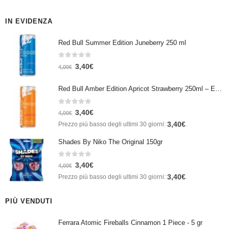
IN EVIDENZA
Red Bull Summer Edition Juneberry 250 ml
0
Su 5
3,40
€
4,00
€
Red Bull Amber Edition Apricot Strawberry 250ml – Energy Drink Albicocca e Fragola
0
Su 5
3,40
€
4,00
€
3,40
€
Prezzo più basso degli ultimi 30 giorni:
.
Shades By Niko The Original 150gr
0
Su 5
3,40
€
4,00
€
3,40
€
Prezzo più basso degli ultimi 30 giorni:
.
PIÙ VENDUTI
Ferrara Atomic Fireballs Cinnamon 1 Piece - 5 gr