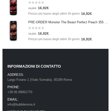
0
Su 5
16,92
€
19,90
€
16,92
€
Prezzo più basso degli ultimi 30 giorni:
.
PRE-ORDER Monster The Beast Perfect Peach 355 ml IN ARRIVO ENTRO IL 21 SETTEMBRE
0
Su 5
16,92
€
19,90
€
16,92
€
Prezzo più basso degli ultimi 30 giorni:
.
INFORMAZIONI DI CONTATTO
ADDRESS:
Largo Forano 1 (Viale Somalia), 00199 Roma
PHONE:
+39 06 89061770
EMAIL:
info@bubbleroma.it