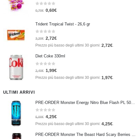
0
Su 5
0,60
€
0,70
€
Trident Tropical Twist - 26,6 gr
0
Su 5
2,72
€
3,20
€
2,72
€
Prezzo più basso degli ultimi 30 giorni:
.
Diet Coke 330ml
0
Su 5
1,99
€
2,40
€
1,97
€
Prezzo più basso degli ultimi 30 giorni:
.
ULTIMI ARRIVI
PRE-ORDER Monster Energy Nitro Blue Flash PL 500 ml IN ARRIVO IL 21 SETTEMBRE
0
Su 5
4,25
€
5,00
€
4,25
€
Prezzo più basso degli ultimi 30 giorni:
.
PRE-ORDER Monster The Beast Hard Scary Berries 355 ml IN ARRIVO ENTRO IL 21 SETTEMBRE