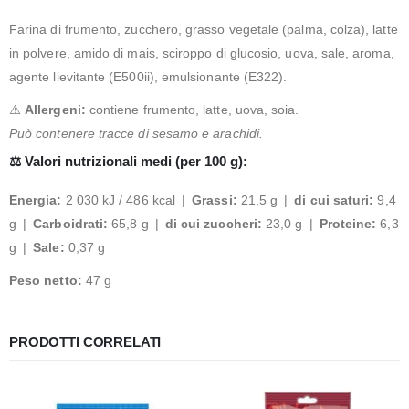
Farina di frumento, zucchero, grasso vegetale (palma, colza), latte
in polvere, amido di mais, sciroppo di glucosio, uova, sale, aroma,
agente lievitante (E500ii), emulsionante (E322).
⚠️
Allergeni:
contiene frumento, latte, uova, soia.
Può contenere tracce di sesamo e arachidi.
⚖️
Valori nutrizionali medi (per 100 g):
Energia:
2 030 kJ / 486 kcal |
Grassi:
21,5 g |
di cui saturi:
9,4
g |
Carboidrati:
65,8 g |
di cui zuccheri:
23,0 g |
Proteine:
6,3
g |
Sale:
0,37 g
Peso netto:
47 g
PRODOTTI CORRELATI