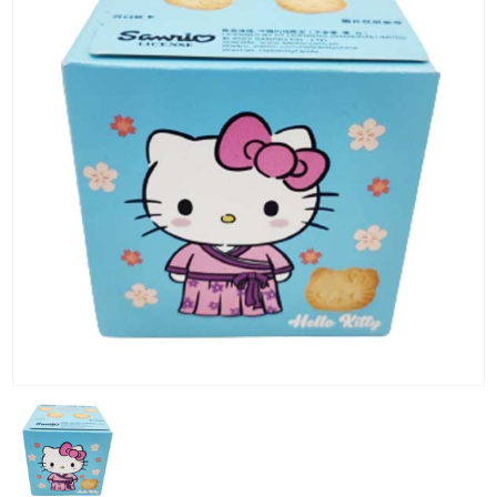
KG) –
CONSEGNA
IN 24/48
ORE AD
ECCEZION
DI ALCUNE
AREE
REMOTE