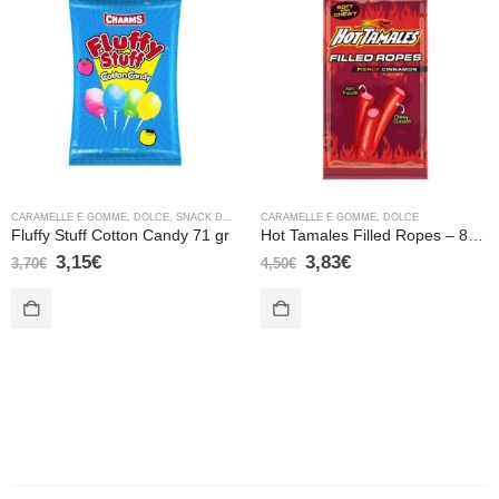
CARAMELLE E GOMME
,
DOLCE
,
SNACK DOLCI
CARAMELLE E GOMME
,
DOLCE
Fluffy Stuff Cotton Candy 71 gr
Hot Tamales Filled Ropes – 85 gr
3,15
€
3,83
€
3,70
€
4,50
€