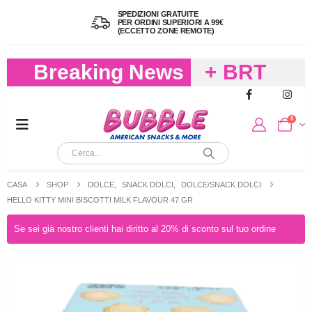
SPEDIZIONI GRATUITE
PER ORDINI SUPERIORI A 99€
(ECCETTO ZONE REMOTE)
Breaking News
+ BRT
FREDDO
0
PER
CIOCCOLA
CASA
SHOP
DOLCE
,
SNACK DOLCI
,
DOLCE/SNACK DOLCI
E
HELLO KITTY MINI BISCOTTI MILK FLAVOUR 47 GR
CARAMELL
Se sei già nostro clienti hai diritto al 20% di sconto sul tuo ordine
A 19,90
(FINO A 4,9