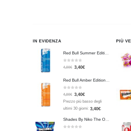
IN EVIDENZA
PIÙ V
Red Bull Summer Edition Juneberry 250 ml
0
Su 5
3,40
€
4,00
€
Red Bull Amber Edition Apricot Strawberry 250ml – Energy Drink Albicocca e Fragola
0
Su 5
3,40
€
4,00
€
Prezzo più basso degli
ultimi 30 giorni:
.
3,40
€
Shades By Niko The Original 150gr