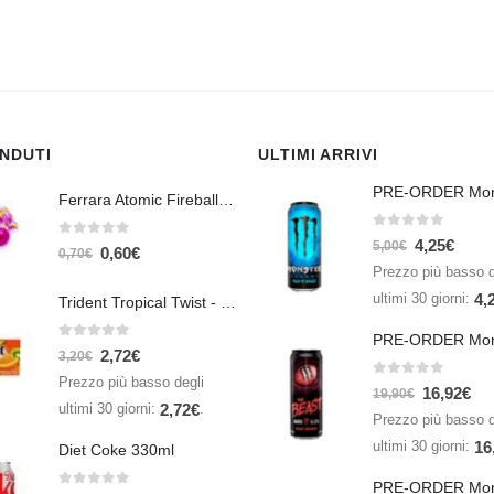
ENDUTI
ULTIMI ARRIVI
Ferrara Atomic Fireballs Cinnamon 1 Piece - 5 gr
0
Su 5
4,25
€
0
Su 5
5,00
€
0,60
€
0,70
€
Prezzo più basso d
ultimi 30 giorni:
4,
Trident Tropical Twist - 26,6 gr
0
Su 5
2,72
€
3,20
€
Prezzo più basso degli
0
Su 5
16,92
€
19,90
€
ultimi 30 giorni:
.
2,72
€
Prezzo più basso d
ultimi 30 giorni:
16
Diet Coke 330ml