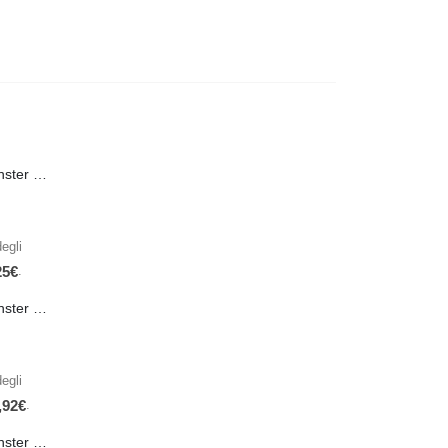
PRE-ORDER Monster Energy Nitro Blue Flash PL 500 ml IN ARRIVO IL 21 SETTEMBRE
egli
.
25
€
PRE-ORDER Monster The Beast Hard Scary Berries 355 ml IN ARRIVO ENTRO IL 21 SETTEMBRE
egli
.
,92
€
PRE-ORDER Monster The Beast Perfect Peach 355 ml IN ARRIVO ENTRO IL 21 SETTEMBRE