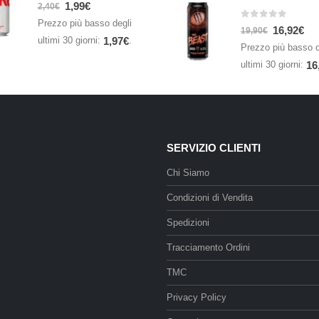
0
Su 5
1,99
€
2,40
€
Prezzo più basso degli
0
Su 5
16,92
€
19,90
€
ultimi 30 giorni:
.
1,97
€
Prezzo più basso d
ultimi 30 giorni:
16
SERVIZIO CLIENTI
Chi Siamo
Condizioni di Vendita
Spedizioni
Tracciamento Ordini
TMC
Privacy Policy