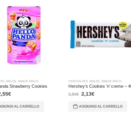
ATO
,
DOLCE
,
SNACK DOLCI
CIOCCOLATO
,
DOLCE
,
SNACK DOLCI
anda Strawberry Cookies
Hershey’s Cookies ’n’ creme – 4
2,55
€
2,13
€
2,50
€
GIUNGI AL CARRELLO
AGGIUNGI AL CARRELLO