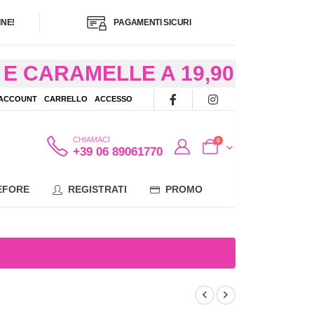
NE!
PAGAMENTI SICURI
E CARAMELLE A 19,90
/48 ORE AD
 ACCOUNT
CARRELLO
ACCESSO
OTE
CHIAMACI
0
+39 06 89061770
EFORE
REGISTRATI
PROMO