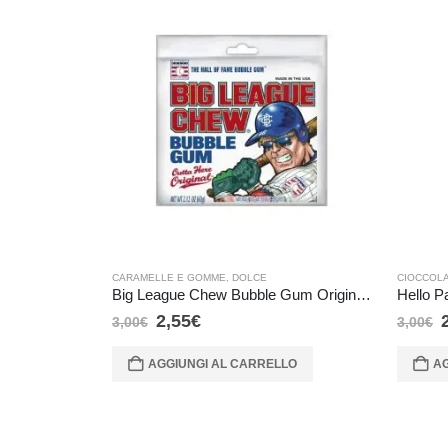
CARAMELLE E GOMME
,
DOLCE
CIOCCOL
Big League Chew Bubble Gum Original – 60 gr
Hello P
2,55
€
3,00
€
3,00
€
AGGIUNGI AL CARRELLO
AG