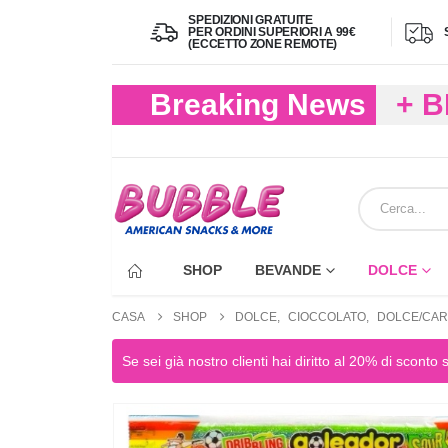
SPEDIZIONI GRATUITE
PER ORDINI SUPERIORI A 99€
(ECCETTO ZONE REMOTE)
Breaking News
+ 
(FIN
ECC
SHOP
BEVANDE
DOLCE
CASA
SHOP
DOLCE
,
CIOCCOLATO
,
DOLCE/CAR
Se sei già nostro clienti hai diritto al 20% di sconto 