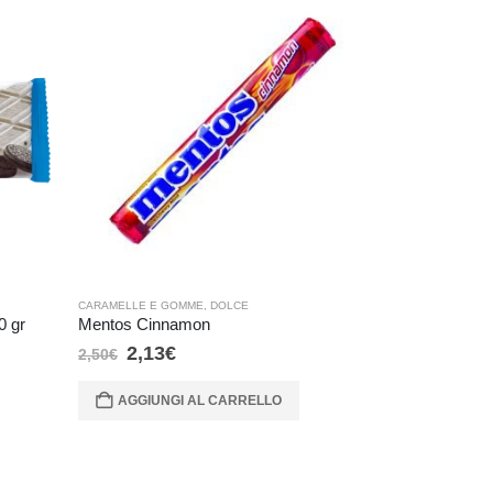
CARAMELLE E GOMME
,
DOLCE
CARAMELLE E G
0 gr
Mentos Cinnamon
Trident Cinn
2,13
€
2,72
€
2,50
€
3,20
€
Prezzo più
30 giorni:
AGGIUNGI AL CARRELLO
AGGIUNG