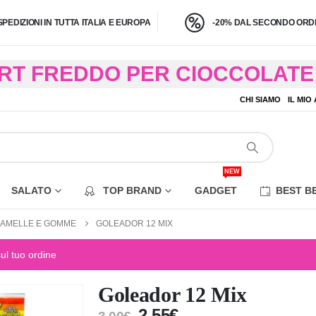
SPEDIZIONI IN TUTTA ITALIA E EUROPA
-20% DAL SECONDO ORDI
BRT FREDDO PER CIOCCOLATE 
O A 4,9 KG) – CONSEGNA IN 24
CHI SIAMO
IL MIO
EZIONE DI ALCUNE AREE REM
NEW
SALATO
TOP BRAND
GADGET
BEST B
AMELLE E GOMME
GOLEADOR 12 MIX
sul tuo ordine
Goleador 12 Mix
2,55
€