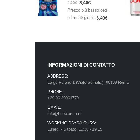
0
Su 5
3,40
€
4,00
€
Prezzo più basso degli
ultimi 30 giorni:
.
3,40
€
INFORMAZIONI DI CONTATTO
ADDRESS:
Largo Forano 1 (Viale Somalia), 00199 Roma
PHONE:
+39 06 89061770
EMAIL:
info@bubbleroma.it
WORKING DAYS/HOURS:
Lunedì - Sabato: 11:30 - 19:15