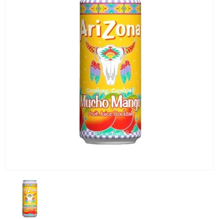
KG) –
CONSEGNA
IN 24/48
ORE AD
ECCEZION
DI ALCUNE
AREE
REMOTE