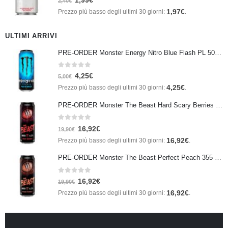
1,99
€
2,40
€
1,97
€
Prezzo più basso degli ultimi 30 giorni:
.
ULTIMI ARRIVI
PRE-ORDER Monster Energy Nitro Blue Flash PL 500 ml IN ARRIVO IL 21 SETTEMBRE
0
Su 5
4,25
€
5,00
€
4,25
€
Prezzo più basso degli ultimi 30 giorni:
.
PRE-ORDER Monster The Beast Hard Scary Berries 355 ml IN ARRIVO ENTRO IL 21 SETTEMBRE
0
Su 5
16,92
€
19,90
€
16,92
€
Prezzo più basso degli ultimi 30 giorni:
.
PRE-ORDER Monster The Beast Perfect Peach 355 ml IN ARRIVO ENTRO IL 21 SETTEMBRE
0
Su 5
16,92
€
19,90
€
16,92
€
Prezzo più basso degli ultimi 30 giorni:
.