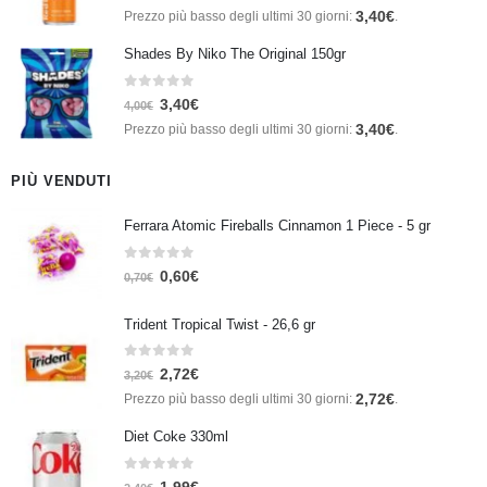
3,40
€
Prezzo più basso degli ultimi 30 giorni:
.
Shades By Niko The Original 150gr
0
Su 5
3,40
€
4,00
€
3,40
€
Prezzo più basso degli ultimi 30 giorni:
.
PIÙ VENDUTI
Ferrara Atomic Fireballs Cinnamon 1 Piece - 5 gr
0
Su 5
0,60
€
0,70
€
Trident Tropical Twist - 26,6 gr
0
Su 5
2,72
€
3,20
€
2,72
€
Prezzo più basso degli ultimi 30 giorni:
.
Diet Coke 330ml
0
Su 5