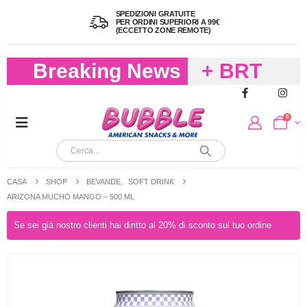
SPEDIZIONI GRATUITE
PER ORDINI SUPERIORI A 99€
(ECCETTO ZONE REMOTE)
Breaking News
+ BRT
FREDDO
0
PER
CIOCCOLA
CASA
SHOP
BEVANDE
,
SOFT DRINK
E
ARIZONA MUCHO MANGO – 500 ML
CARAMELL
Se sei già nostro clienti hai diritto al 20% di sconto sul tuo ordine
A 19,90
(FINO A 4,9