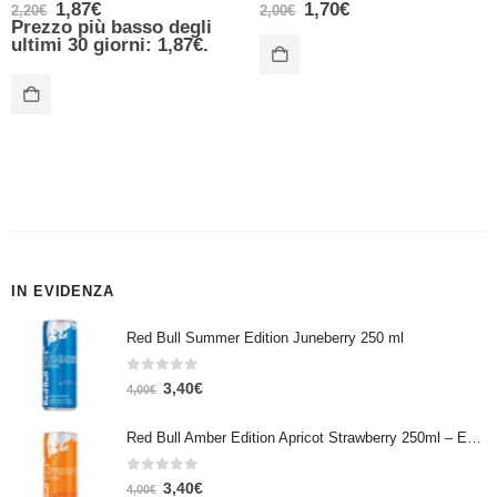
1,87
€
1,70
€
2,20
€
2,00
€
Prezzo più basso degli
ultimi 30 giorni:
1,87
€
.
IN EVIDENZA
Red Bull Summer Edition Juneberry 250 ml
0
Su 5
3,40
€
4,00
€
Red Bull Amber Edition Apricot Strawberry 250ml – Energy Drink Albicocca e Fragola
0
Su 5
3,40
€
4,00
€