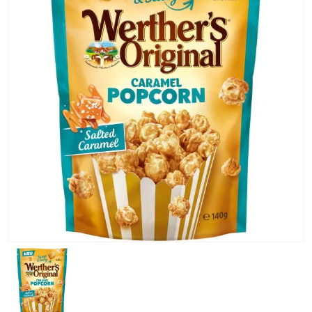
KG) –
CONSEGNA
IN 24/48
ORE AD
ECCEZION
DI ALCUNE
AREE
REMOTE