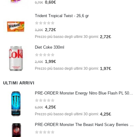
0
Su 5
0,60
€
0,70
€
Trident Tropical Twist - 26,6 gr
0
Su 5
2,72
€
3,20
€
2,72
€
Prezzo più basso degli ultimi 30 giorni:
.
Diet Coke 330ml
0
Su 5
1,99
€
2,40
€
1,97
€
Prezzo più basso degli ultimi 30 giorni:
.
ULTIMI ARRIVI
PRE-ORDER Monster Energy Nitro Blue Flash PL 500 ml IN ARRIVO IL 21 SETTEMBRE
0
Su 5
4,25
€
5,00
€
4,25
€
Prezzo più basso degli ultimi 30 giorni:
.
PRE-ORDER Monster The Beast Hard Scary Berries 355 ml IN ARRIVO ENTRO IL 21 SETTEMBRE
0
Su 5