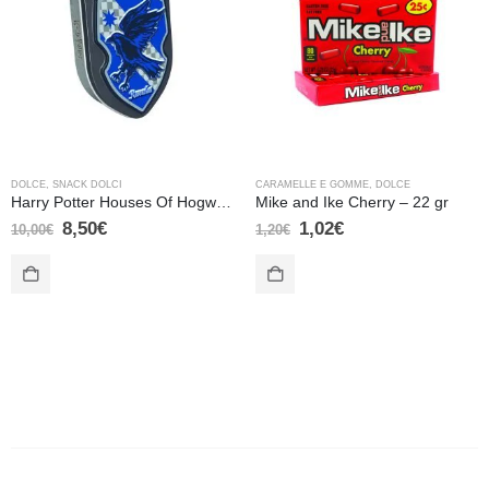
DOLCE
,
SNACK DOLCI
CARAMELLE E GOMME
,
DOLCE
Harry Potter Houses Of Hogwarts Crests Candy Tin – Corvo Nero
Mike and Ike Cherry – 22 gr
8,50
€
1,02
€
10,00
€
1,20
€