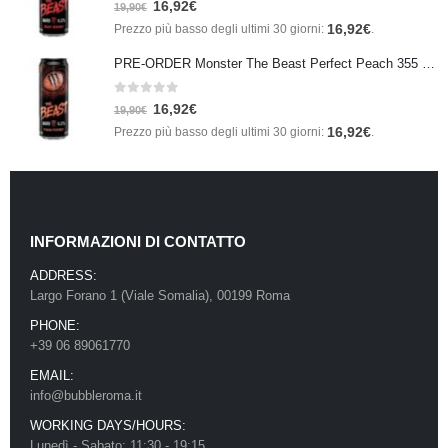
16,92
€
19,90
€
16,92
€
Prezzo più basso degli ultimi 30 giorni:
.
PRE-ORDER Monster The Beast Perfect Peach 355 ml IN ARRIVO ENTRO IL 21 SETTEMBRE
0
Su 5
16,92
€
19,90
€
16,92
€
Prezzo più basso degli ultimi 30 giorni:
.
INFORMAZIONI DI CONTATTO
ADDRESS:
Largo Forano 1 (Viale Somalia), 00199 Roma
PHONE:
+39 06 89061770
EMAIL:
info@bubbleroma.it
WORKING DAYS/HOURS:
Lunedì - Sabato: 11:30 - 19:15