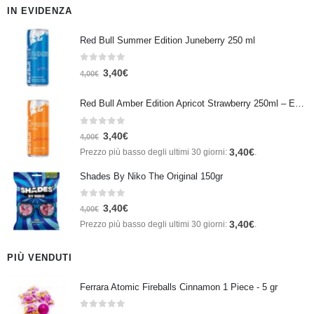
IN EVIDENZA
Red Bull Summer Edition Juneberry 250 ml
0
Su 5
3,40
€
4,00
€
Red Bull Amber Edition Apricot Strawberry 250ml – Energy Drink Albicocca e Fragola
0
Su 5
3,40
€
4,00
€
3,40
€
Prezzo più basso degli ultimi 30 giorni:
.
Shades By Niko The Original 150gr
0
Su 5
3,40
€
4,00
€
3,40
€
Prezzo più basso degli ultimi 30 giorni:
.
PIÙ VENDUTI
Ferrara Atomic Fireballs Cinnamon 1 Piece - 5 gr