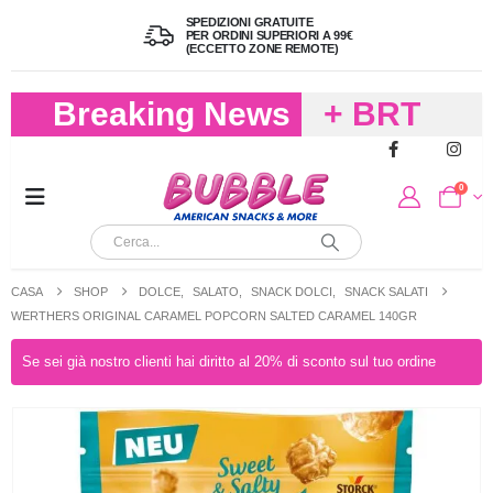
SPEDIZIONI GRATUITE
PER ORDINI SUPERIORI A 99€
(ECCETTO ZONE REMOTE)
Breaking News
+ BRT
FREDDO
0
PER
CIOCCOLA
CASA
SHOP
DOLCE
,
SALATO
,
SNACK DOLCI
,
SNACK SALATI
E
WERTHERS ORIGINAL CARAMEL POPCORN SALTED CARAMEL 140GR
CARAMELL
Se sei già nostro clienti hai diritto al 20% di sconto sul tuo ordine
A 19,90
(FINO A 4,9