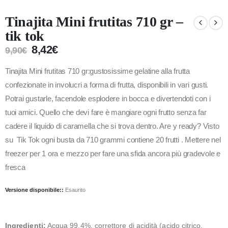
Tinajita Mini frutitas 710 gr –
tik tok
8,42
€
9,90
€
Tinajita Mini frutitas 710 gr:gustosissime gelatine alla frutta
confezionate in involucri a forma di frutta, disponibili in vari gusti.
Potrai gustarle, facendole esplodere in bocca e divertendoti con i
tuoi amici. Quello che devi fare è mangiare ogni frutto senza far
cadere il liquido di caramella che si trova dentro. Are y ready? Visto
su Tik Tok ogni busta da 710 grammi contiene 20 frutti . Mettere nel
freezer per 1 ora e mezzo per fare una sfida ancora più gradevole e
fresca
Versione disponibile::
Esaurito
Ingredienti:
Acqua 99,4%, correttore di acidità (acido citrico,