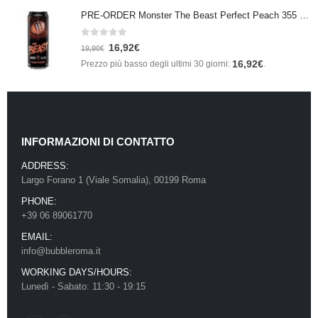
PRE-ORDER Monster The Beast Perfect Peach 355 ml IN ARRIVO ENTRO IL 21 SETTEMBRE
0
Su 5
16,92
€
19,90
€
16,92
€
Prezzo più basso degli ultimi 30 giorni:
.
INFORMAZIONI DI CONTATTO
ADDRESS:
Largo Forano 1 (Viale Somalia), 00199 Roma
PHONE:
+39 06 89061770
EMAIL:
info@bubbleroma.it
WORKING DAYS/HOURS:
Lunedì - Sabato: 11:30 - 19:15