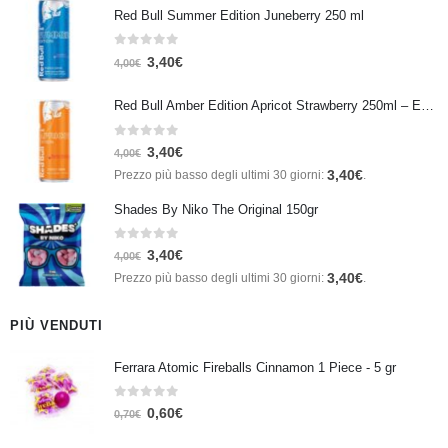
Red Bull Summer Edition Juneberry 250 ml
0
Su 5
3,40
€
4,00
€
Red Bull Amber Edition Apricot Strawberry 250ml – Energy Drink Albicocca e Fragola
0
Su 5
3,40
€
4,00
€
3,40
€
Prezzo più basso degli ultimi 30 giorni:
.
Shades By Niko The Original 150gr
0
Su 5
3,40
€
4,00
€
3,40
€
Prezzo più basso degli ultimi 30 giorni:
.
PIÙ VENDUTI
Ferrara Atomic Fireballs Cinnamon 1 Piece - 5 gr
0
Su 5
0,60
€
0,70
€