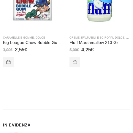
CARAMELLE E GOMME
,
DOLCE
CREME SPALMABILI E SCIROPPI
,
DOLCE
,
VARI
Big League Chew Bubble Gum Original – 60 gr
Fluff Marshmallow 213 Gr
2,55
€
4,25
€
3,00
€
5,00
€
IN EVIDENZA