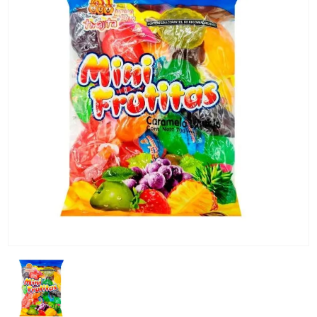
KG) –
CONSEGNA
IN 24/48
ORE AD
ECCEZION
DI ALCUNE
AREE
REMOTE