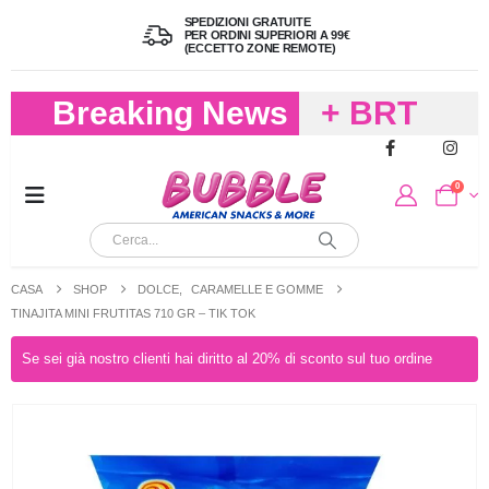
SPEDIZIONI GRATUITE
PER ORDINI SUPERIORI A 99€
(ECCETTO ZONE REMOTE)
Breaking News
+ BRT
FREDDO
0
PER
CIOCCOLA
CASA
SHOP
DOLCE
,
CARAMELLE E GOMME
E
TINAJITA MINI FRUTITAS 710 GR – TIK TOK
CARAMELL
Se sei già nostro clienti hai diritto al 20% di sconto sul tuo ordine
A 19,90
(FINO A 4,9