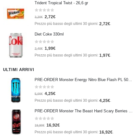
Trident Tropical Twist - 26,6 gr
0
Su 5
2,72
€
3,20
€
2,72
€
Prezzo più basso degli ultimi 30 giorni:
.
Diet Coke 330ml
0
Su 5
1,99
€
2,40
€
1,97
€
Prezzo più basso degli ultimi 30 giorni:
.
ULTIMI ARRIVI
PRE-ORDER Monster Energy Nitro Blue Flash PL 500 ml IN ARRIVO IL 21 SETTEMBRE
0
Su 5
4,25
€
5,00
€
4,25
€
Prezzo più basso degli ultimi 30 giorni:
.
PRE-ORDER Monster The Beast Hard Scary Berries 355 ml IN ARRIVO ENTRO IL 21 SETTEMBRE
0
Su 5
16,92
€
19,90
€
16,92
€
Prezzo più basso degli ultimi 30 giorni:
.