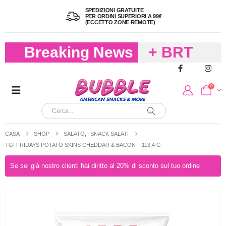
SPEDIZIONI GRATUITE
PER ORDINI SUPERIORI A 99€
(ECCETTO ZONE REMOTE)
Breaking News
+ BRT
FREDDO
0
PER
CIOCCOLA
CASA
SHOP
SALATO
,
SNACK SALATI
E
TGI FRIDAYS POTATO SKINS CHEDDAR & BACON – 113,4 G
CARAMELL
Se sei già nostro clienti hai diritto al 20% di sconto sul tuo ordine
A 19,90
(FINO A 4,9