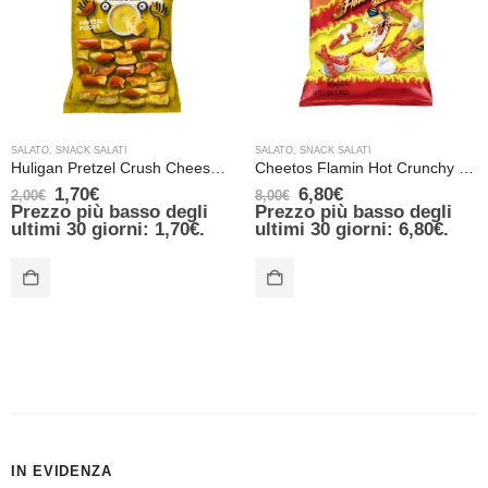
SALATO
,
SNACK SALATI
SALATO
,
SNACK SALATI
Huligan Pretzel Crush Cheese 65g
Cheetos Flamin Hot Crunchy Cheese 227 gr
1,70
€
6,80
€
2,00
€
8,00
€
Prezzo più basso degli
Prezzo più basso degli
ultimi 30 giorni:
1,70
€
.
ultimi 30 giorni:
6,80
€
.
IN EVIDENZA