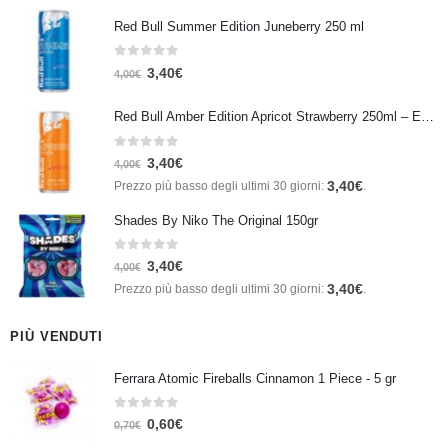
Red Bull Summer Edition Juneberry 250 ml
0
Su 5
3,40
€
4,00
€
Red Bull Amber Edition Apricot Strawberry 250ml – Energy Drink Albicocca e Fragola
0
Su 5
3,40
€
4,00
€
3,40
€
Prezzo più basso degli ultimi 30 giorni:
.
Shades By Niko The Original 150gr
0
Su 5
3,40
€
4,00
€
3,40
€
Prezzo più basso degli ultimi 30 giorni:
.
PIÙ VENDUTI
Ferrara Atomic Fireballs Cinnamon 1 Piece - 5 gr
0
Su 5
0,60
€
0,70
€