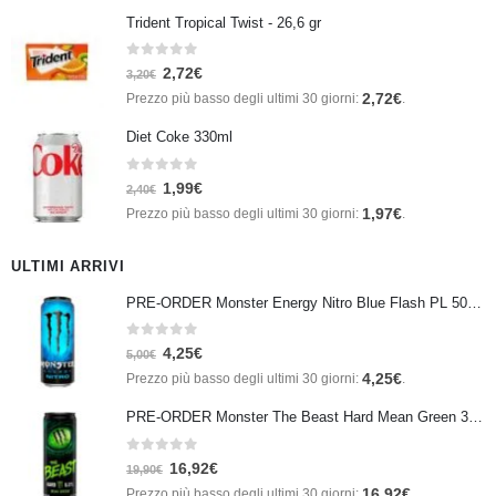
Trident Tropical Twist - 26,6 gr
0
Su 5
2,72
€
3,20
€
2,72
€
Prezzo più basso degli ultimi 30 giorni:
.
Diet Coke 330ml
0
Su 5
1,99
€
2,40
€
1,97
€
Prezzo più basso degli ultimi 30 giorni:
.
ULTIMI ARRIVI
PRE-ORDER Monster Energy Nitro Blue Flash PL 500 ml IN ARRIVO IL 21 SETTEMBRE
0
Su 5
4,25
€
5,00
€
4,25
€
Prezzo più basso degli ultimi 30 giorni:
.
PRE-ORDER Monster The Beast Hard Mean Green 355 ml IN ARRIVO ENTRO IL 21 SETTEMBRE
0
Su 5
16,92
€
19,90
€
16,92
€
Prezzo più basso degli ultimi 30 giorni:
.