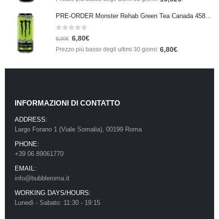
PRE-ORDER Monster Rehab Green Tea Canada 458ml IN ARRIVO IL 21 SETTEMBRE
0
Su 5
6,80
€
8,00
€
6,80
€
Prezzo più basso degli ultimi 30 giorni:
.
INFORMAZIONI DI CONTATTO
ADDRESS:
Largo Forano 1 (Viale Somalia), 00199 Roma
PHONE:
+39 06 89061770
EMAIL:
info@bubbleroma.it
WORKING DAYS/HOURS:
Lunedì - Sabato: 11:30 - 19:15