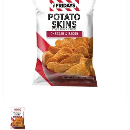
KG) –
CONSEGNA
IN 24/48
ORE AD
ECCEZION
DI ALCUNE
AREE
REMOTE