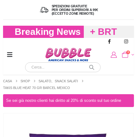
SPEDIZIONI GRATUITE
PER ORDINI SUPERIORI A 99€
(ECCETTO ZONE REMOTE)
Breaking News
+ BRT
FREDDO
0
PER
CIOCCOLA
CASA
SHOP
SALATO
,
SNACK SALATI
E
TAKIS BLUE HEAT 70 GR BARCEL MEXICO
CARAMELL
Se sei già nostro clienti hai diritto al 20% di sconto sul tuo ordine
A 19,90
(FINO A 4,9