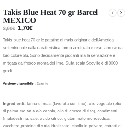
Takis Blue Heat 70 gr Barcel
MEXICO
1,70
€
2,00
€
Takis blue heat 70 gr le patatine di mais originarie dell’America
settentrionale dalla caratteristica forma arrotolata e rese famose da
loro colore blu. Sono decisamente piccanti ma la sensazione è
mitigata dal fresco aroma del lime. Sulla scala Scoville è di 8000
gradi
Versione disponibile::
Esaurito
Ingredienti:
farina di mais (lavorata con lime), olio vegetale (olio
di palma e/o
soia
e/o canola, olio di crusca di riso), condimenti
(malodestrina, sale, acido citrico, glutammato monosodico,
zucchero,proteine di
soia
idrolizzate, cipolla in polvere, estratti di