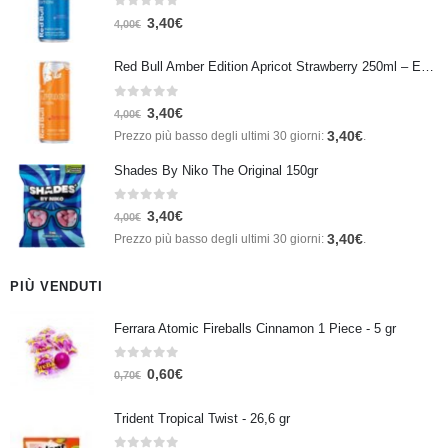
0
Su 5
3,40
€
4,00
€
Red Bull Amber Edition Apricot Strawberry 250ml – Energy Drink Albicocca e Fragola
0
Su 5
3,40
€
4,00
€
3,40
€
Prezzo più basso degli ultimi 30 giorni:
.
Shades By Niko The Original 150gr
0
Su 5
3,40
€
4,00
€
3,40
€
Prezzo più basso degli ultimi 30 giorni:
.
PIÙ VENDUTI
Ferrara Atomic Fireballs Cinnamon 1 Piece - 5 gr
0
Su 5
0,60
€
0,70
€
Trident Tropical Twist - 26,6 gr