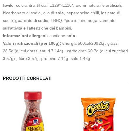
lievito, coloranti artificiali E129*-E110*, aromi naturali e artificiali,
bicarbonato di sodio, olio di
soia
, peperoncino chilli, iosinato di
sodio, guanilato di sodio, TBHQ. *può influire negativamente
sull’attività e l’attenzione dei bambini.
Informazioni allergeni:
contiene
soia
.
Valori nutrizionali (per 100g):
energia 500cal/2092kj , grassi
28.5g (di cui grassi saturi 7.14g) , carboidrati 60.7g (di cui zuccheri
3.57g) , fibre 3.57g, proteine 7.14g, sale 1.46g.
PRODOTTI CORRELATI