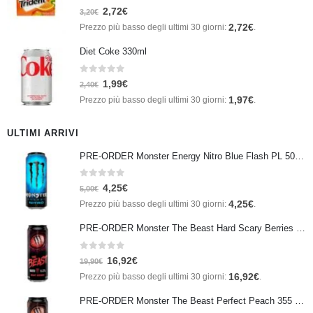
0
Su 5
2,72
€
3,20
€
2,72
€
Prezzo più basso degli ultimi 30 giorni:
.
Diet Coke 330ml
0
Su 5
1,99
€
2,40
€
1,97
€
Prezzo più basso degli ultimi 30 giorni:
.
ULTIMI ARRIVI
PRE-ORDER Monster Energy Nitro Blue Flash PL 500 ml IN ARRIVO IL 21 SETTEMBRE
0
Su 5
4,25
€
5,00
€
4,25
€
Prezzo più basso degli ultimi 30 giorni:
.
PRE-ORDER Monster The Beast Hard Scary Berries 355 ml IN ARRIVO ENTRO IL 21 SETTEMBRE
0
Su 5
16,92
€
19,90
€
16,92
€
Prezzo più basso degli ultimi 30 giorni:
.
PRE-ORDER Monster The Beast Perfect Peach 355 ml IN ARRIVO ENTRO IL 21 SETTEMBRE