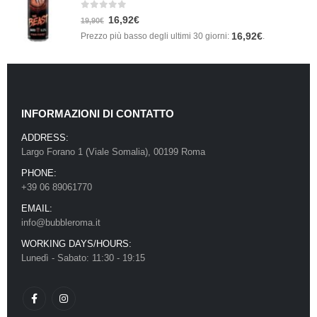
0
Su 5
16,92
€
19,90
€
16,92
€
Prezzo più basso degli ultimi 30 giorni:
.
INFORMAZIONI DI CONTATTO
ADDRESS:
Largo Forano 1 (Viale Somalia), 00199 Roma
PHONE:
+39 06 89061770
EMAIL:
info@bubbleroma.it
WORKING DAYS/HOURS:
Lunedì - Sabato: 11:30 - 19:15