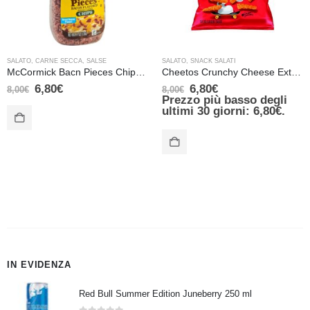
SALATO
,
CARNE SECCA
,
SALSE
SALATO
,
SNACK SALATI
McCormick Bacn Pieces Chips Croccanti Pezzetti di Bacon 116g
Cheetos Crunchy Cheese Extra Large 226 gr
6,80
€
6,80
€
8,00
€
8,00
€
Prezzo più basso degli
ultimi 30 giorni:
6,80
€
.
IN EVIDENZA
Red Bull Summer Edition Juneberry 250 ml