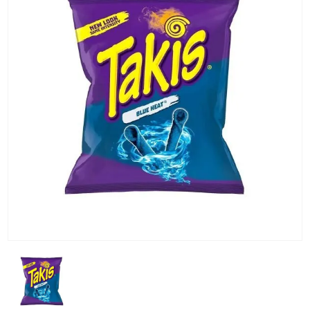
KG) –
CONSEGNA
IN 24/48
ORE AD
ECCEZION
DI ALCUNE
AREE
REMOTE