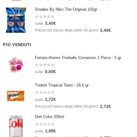
Shades By Niko The Original 150gr
0
Su 5
3,40
€
4,00
€
3,40
€
Prezzo più basso degli ultimi 30 giorni:
.
PIÙ VENDUTI
Ferrara Atomic Fireballs Cinnamon 1 Piece - 5 gr
0
Su 5
0,60
€
0,70
€
Trident Tropical Twist - 26,6 gr
0
Su 5
2,72
€
3,20
€
2,72
€
Prezzo più basso degli ultimi 30 giorni:
.
Diet Coke 330ml
0
Su 5
1,99
€
2,40
€