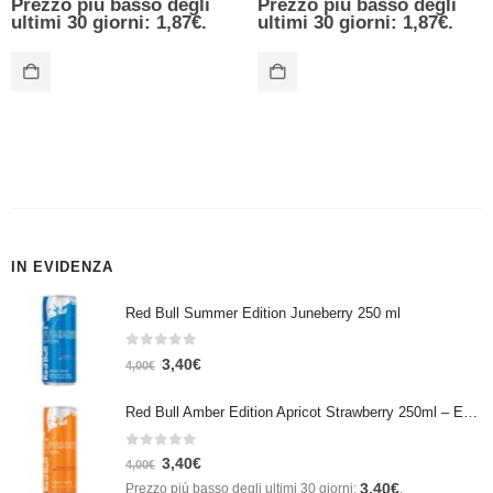
Prezzo più basso degli
Prezzo più basso degli
ultimi 30 giorni:
1,87
€
.
ultimi 30 giorni:
1,87
€
.
IN EVIDENZA
Red Bull Summer Edition Juneberry 250 ml
0
Su 5
3,40
€
4,00
€
Red Bull Amber Edition Apricot Strawberry 250ml – Energy Drink Albicocca e Fragola
0
Su 5
3,40
€
4,00
€
3,40
€
Prezzo più basso degli ultimi 30 giorni:
.