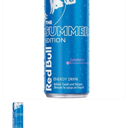
KG) –
CONSEGNA
IN 24/48
ORE AD
ECCEZION
DI ALCUNE
AREE
REMOTE