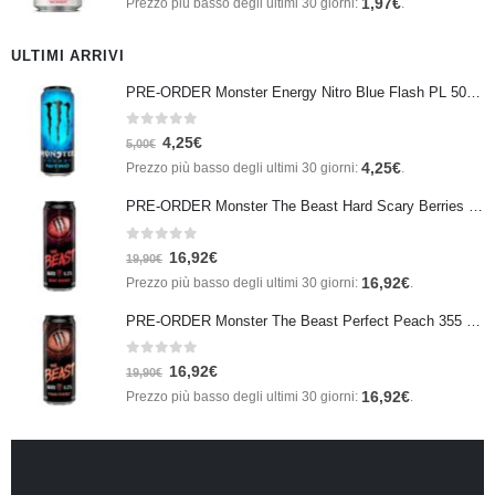
1,97
€
Prezzo più basso degli ultimi 30 giorni:
.
ULTIMI ARRIVI
PRE-ORDER Monster Energy Nitro Blue Flash PL 500 ml IN ARRIVO IL 21 SETTEMBRE
0
Su 5
4,25
€
5,00
€
4,25
€
Prezzo più basso degli ultimi 30 giorni:
.
PRE-ORDER Monster The Beast Hard Scary Berries 355 ml IN ARRIVO ENTRO IL 21 SETTEMBRE
0
Su 5
16,92
€
19,90
€
16,92
€
Prezzo più basso degli ultimi 30 giorni:
.
PRE-ORDER Monster The Beast Perfect Peach 355 ml IN ARRIVO ENTRO IL 21 SETTEMBRE
0
Su 5
16,92
€
19,90
€
16,92
€
Prezzo più basso degli ultimi 30 giorni:
.