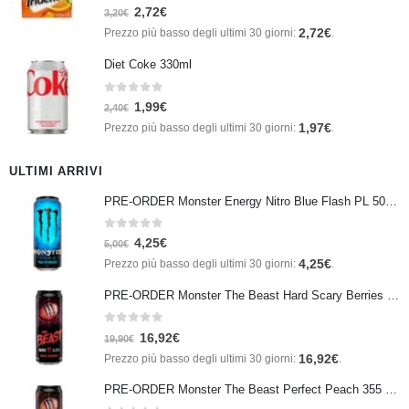
0
Su 5
2,72
€
3,20
€
2,72
€
Prezzo più basso degli ultimi 30 giorni:
.
Diet Coke 330ml
0
Su 5
1,99
€
2,40
€
1,97
€
Prezzo più basso degli ultimi 30 giorni:
.
ULTIMI ARRIVI
PRE-ORDER Monster Energy Nitro Blue Flash PL 500 ml IN ARRIVO IL 21 SETTEMBRE
0
Su 5
4,25
€
5,00
€
4,25
€
Prezzo più basso degli ultimi 30 giorni:
.
PRE-ORDER Monster The Beast Hard Scary Berries 355 ml IN ARRIVO ENTRO IL 21 SETTEMBRE
0
Su 5
16,92
€
19,90
€
16,92
€
Prezzo più basso degli ultimi 30 giorni:
.
PRE-ORDER Monster The Beast Perfect Peach 355 ml IN ARRIVO ENTRO IL 21 SETTEMBRE