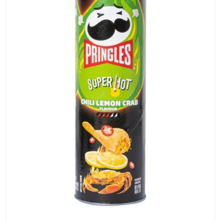
KG) –
CONSEGNA
IN 24/48
ORE AD
ECCEZION
DI ALCUNE
AREE
REMOTE