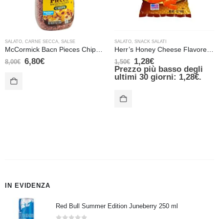
SALATO
,
CARNE SECCA
,
SALSE
SALATO
,
SNACK SALATI
McCormick Bacn Pieces Chips Croccanti Pezzetti di Bacon 116g
Herr’s Honey Cheese Flavored Curls 28 gr
6,80
€
1,28
€
8,00
€
1,50
€
Prezzo più basso degli
ultimi 30 giorni:
1,28
€
.
IN EVIDENZA
Red Bull Summer Edition Juneberry 250 ml