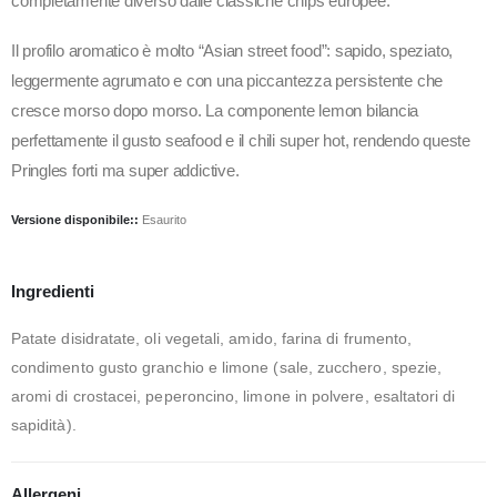
completamente diverso dalle classiche chips europee.
Il profilo aromatico è molto “Asian street food”: sapido, speziato,
leggermente agrumato e con una piccantezza persistente che
cresce morso dopo morso. La componente lemon bilancia
perfettamente il gusto seafood e il chili super hot, rendendo queste
Pringles forti ma super addictive.
Versione disponibile::
Esaurito
Ingredienti
Patate disidratate, oli vegetali, amido, farina di frumento,
condimento gusto granchio e limone (sale, zucchero, spezie,
aromi di crostacei, peperoncino, limone in polvere, esaltatori di
sapidità).
Allergeni