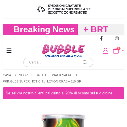
SPEDIZIONI GRATUITE
PER ORDINI SUPERIORI A 99€
(ECCETTO ZONE REMOTE)
Breaking News
+ BRT
FREDDO
0
PER
CIOCCOLA
CASA
SHOP
SALATO
,
SNACK SALATI
E
PRINGLES SUPER HOT CHILI LEMON CRAB – 110 GR
CARAMELL
Se sei già nostro clienti hai diritto al 20% di sconto sul tuo ordine
A 19,90
(FINO A 4,9