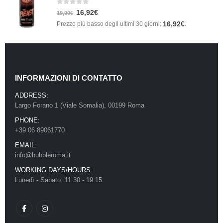
0
Su 5
16,92
€
19,90
€
16,92
€
Prezzo più basso degli ultimi 30 giorni:
.
INFORMAZIONI DI CONTATTO
ADDRESS:
Largo Forano 1 (Viale Somalia), 00199 Roma
PHONE:
+39 06 89061770
EMAIL:
info@bubbleroma.it
WORKING DAYS/HOURS:
Lunedì - Sabato: 11:30 - 19:15