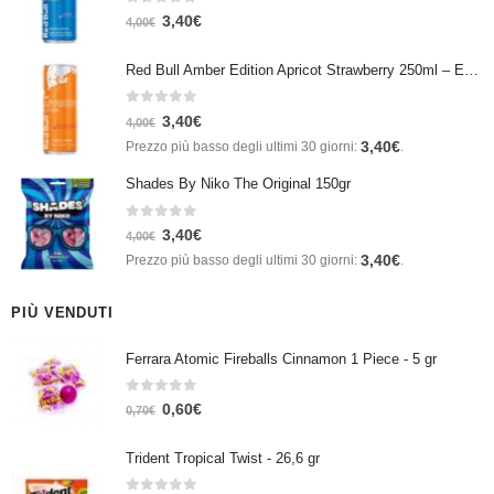
0
Su 5
3,40
€
4,00
€
Red Bull Amber Edition Apricot Strawberry 250ml – Energy Drink Albicocca e Fragola
0
Su 5
3,40
€
4,00
€
3,40
€
Prezzo più basso degli ultimi 30 giorni:
.
Shades By Niko The Original 150gr
0
Su 5
3,40
€
4,00
€
3,40
€
Prezzo più basso degli ultimi 30 giorni:
.
PIÙ VENDUTI
Ferrara Atomic Fireballs Cinnamon 1 Piece - 5 gr
0
Su 5
0,60
€
0,70
€
Trident Tropical Twist - 26,6 gr