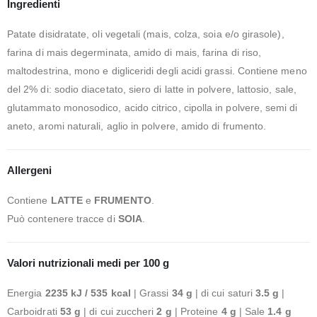
Ingredienti
Patate disidratate, oli vegetali (mais, colza, soia e/o girasole),
farina di mais degerminata, amido di mais, farina di riso,
maltodestrina, mono e digliceridi degli acidi grassi. Contiene meno
del 2% di: sodio diacetato, siero di latte in polvere, lattosio, sale,
glutammato monosodico, acido citrico, cipolla in polvere, semi di
aneto, aromi naturali, aglio in polvere, amido di frumento.
Allergeni
Contiene
LATTE
e
FRUMENTO
.
Può contenere tracce di
SOIA
.
Valori nutrizionali medi per 100 g
Energia
2235 kJ / 535 kcal
| Grassi
34 g
| di cui saturi
3.5 g
|
Carboidrati
53 g
| di cui zuccheri
2 g
| Proteine
4 g
| Sale
1.4 g