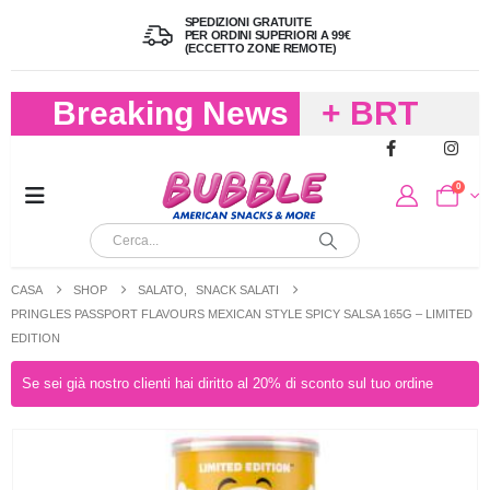
SPEDIZIONI GRATUITE
PER ORDINI SUPERIORI A 99€
(ECCETTO ZONE REMOTE)
Breaking News
+ BRT
FREDDO
0
PER
CIOCCOLA
CASA
SHOP
SALATO
,
SNACK SALATI
E
PRINGLES PASSPORT FLAVOURS MEXICAN STYLE SPICY SALSA 165G – LIMITED
EDITION
CARAMELL
Se sei già nostro clienti hai diritto al 20% di sconto sul tuo ordine
A 19,90
(FINO A 4,9