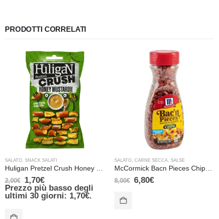
PRODOTTI CORRELATI
SALATO
,
SNACK SALATI
SALATO
,
CARNE SECCA
,
SALSE
Huligan Pretzel Crush Honey Mustard
McCormick Bacn Pieces Chips Croccanti Pezzetti di Bacon 116g
1,70
€
6,80
€
2,00
€
8,00
€
Prezzo più basso degli
ultimi 30 giorni:
1,70
€
.