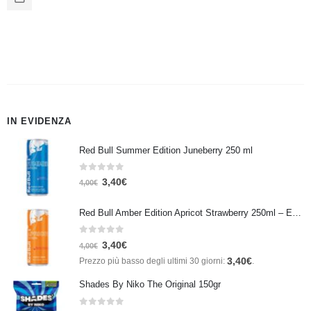
IN EVIDENZA
Red Bull Summer Edition Juneberry 250 ml
0
Su 5
3,40
€
4,00
€
Red Bull Amber Edition Apricot Strawberry 250ml – Energy Drink Albicocca e Fragola
0
Su 5
3,40
€
4,00
€
3,40
€
Prezzo più basso degli ultimi 30 giorni:
.
Shades By Niko The Original 150gr