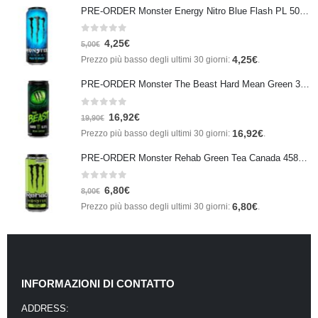
PRE-ORDER Monster Energy Nitro Blue Flash PL 500 ml IN ARRIVO IL 21 SETTEMBRE
0
Su 5
4,25
€
5,00
€
4,25
€
Prezzo più basso degli ultimi 30 giorni:
.
PRE-ORDER Monster The Beast Hard Mean Green 355 ml IN ARRIVO ENTRO IL 21 SETTEMBRE
0
Su 5
16,92
€
19,90
€
16,92
€
Prezzo più basso degli ultimi 30 giorni:
.
PRE-ORDER Monster Rehab Green Tea Canada 458ml IN ARRIVO IL 21 SETTEMBRE
0
Su 5
6,80
€
8,00
€
6,80
€
Prezzo più basso degli ultimi 30 giorni:
.
INFORMAZIONI DI CONTATTO
ADDRESS: