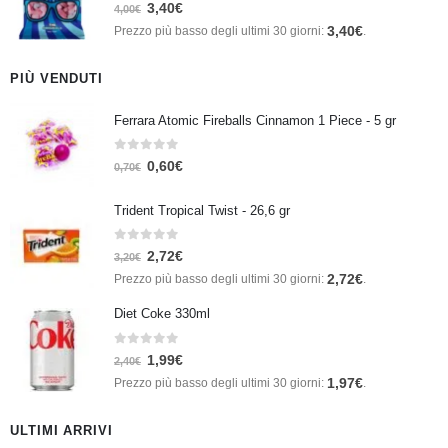
0
Su 5
3,40
€
4,00
€
3,40
€
Prezzo più basso degli ultimi 30 giorni:
.
PIÙ VENDUTI
Ferrara Atomic Fireballs Cinnamon 1 Piece - 5 gr
0
Su 5
0,60
€
0,70
€
Trident Tropical Twist - 26,6 gr
0
Su 5
2,72
€
3,20
€
2,72
€
Prezzo più basso degli ultimi 30 giorni:
.
Diet Coke 330ml
0
Su 5
1,99
€
2,40
€
1,97
€
Prezzo più basso degli ultimi 30 giorni:
.
ULTIMI ARRIVI