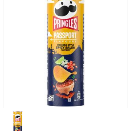
KG) –
CONSEGNA
IN 24/48
ORE AD
ECCEZION
DI ALCUNE
AREE
REMOTE