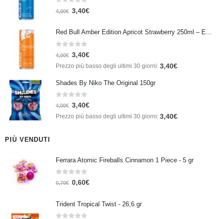
0
Su 5
3,40
€
4,00
€
Red Bull Amber Edition Apricot Strawberry 250ml – Energy Drink Albicocca e Fragola
0
Su 5
3,40
€
4,00
€
3,40
€
Prezzo più basso degli ultimi 30 giorni:
.
Shades By Niko The Original 150gr
0
Su 5
3,40
€
4,00
€
3,40
€
Prezzo più basso degli ultimi 30 giorni:
.
PIÙ VENDUTI
Ferrara Atomic Fireballs Cinnamon 1 Piece - 5 gr
0
Su 5
0,60
€
0,70
€
Trident Tropical Twist - 26,6 gr