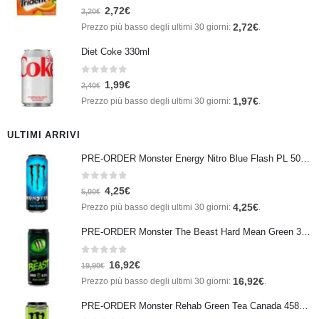
0
Su 5
2,72
€
3,20
€
2,72
€
Prezzo più basso degli ultimi 30 giorni:
.
Diet Coke 330ml
0
Su 5
1,99
€
2,40
€
1,97
€
Prezzo più basso degli ultimi 30 giorni:
.
ULTIMI ARRIVI
PRE-ORDER Monster Energy Nitro Blue Flash PL 500 ml IN ARRIVO IL 21 SETTEMBRE
0
Su 5
4,25
€
5,00
€
4,25
€
Prezzo più basso degli ultimi 30 giorni:
.
PRE-ORDER Monster The Beast Hard Mean Green 355 ml IN ARRIVO ENTRO IL 21 SETTEMBRE
0
Su 5
16,92
€
19,90
€
16,92
€
Prezzo più basso degli ultimi 30 giorni:
.
PRE-ORDER Monster Rehab Green Tea Canada 458ml IN ARRIVO IL 21 SETTEMBRE