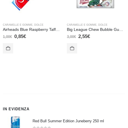
CARAMELLE E GOMME
,
DOLCE
CARAMELLE E GOMME
,
DOLCE
Airheads Blue Raspberry Taffy Candy – 15,6 gr
Big League Chew Bubble Gum Original – 60 gr
0,85
€
2,55
€
1,00
€
3,00
€
IN EVIDENZA
Red Bull Summer Edition Juneberry 250 ml