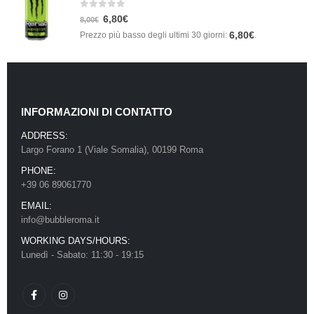
0
Su 5
6,80
€
8,00
€
6,80
€
Prezzo più basso degli ultimi 30 giorni:
.
INFORMAZIONI DI CONTATTO
ADDRESS:
Largo Forano 1 (Viale Somalia), 00199 Roma
PHONE:
+39 06 89061770
EMAIL:
info@bubbleroma.it
WORKING DAYS/HOURS:
Lunedì - Sabato: 11:30 - 19:15