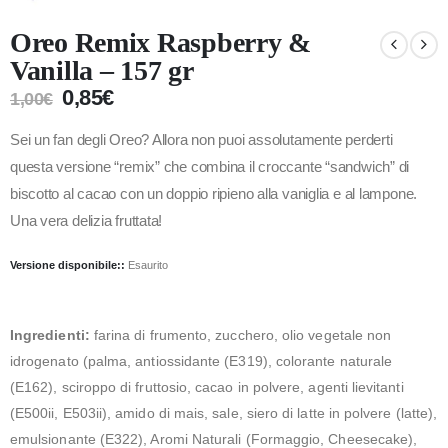
Oreo Remix Raspberry &
Vanilla – 157 gr
0,85
€
1,00
€
Sei un fan degli Oreo? Allora non puoi assolutamente perderti
questa versione “remix” che combina il croccante “sandwich” di
biscotto al cacao con un doppio ripieno alla vaniglia e al lampone.
Una vera delizia fruttata!
Versione disponibile::
Esaurito
Ingredienti:
farina di frumento, zucchero, olio vegetale non
idrogenato (palma, antiossidante (E319), colorante naturale
(E162), sciroppo di fruttosio, cacao in polvere, agenti lievitanti
(E500ii, E503ii), amido di mais, sale, siero di latte in polvere (latte),
emulsionante (E322), Aromi Naturali (Formaggio, Cheesecake),