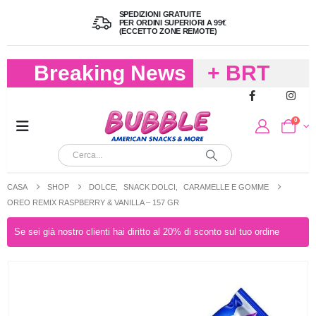
SPEDIZIONI GRATUITE
PER ORDINI SUPERIORI A 99€
(ECCETTO ZONE REMOTE)
Breaking News
+ BRT
FREDDO
0
PER
CIOCCOLA
CASA
SHOP
DOLCE
,
SNACK DOLCI
,
CARAMELLE E GOMME
E
OREO REMIX RASPBERRY & VANILLA – 157 GR
CARAMELL
Se sei già nostro clienti hai diritto al 20% di sconto sul tuo ordine
A 19,90
(FINO A 4,9