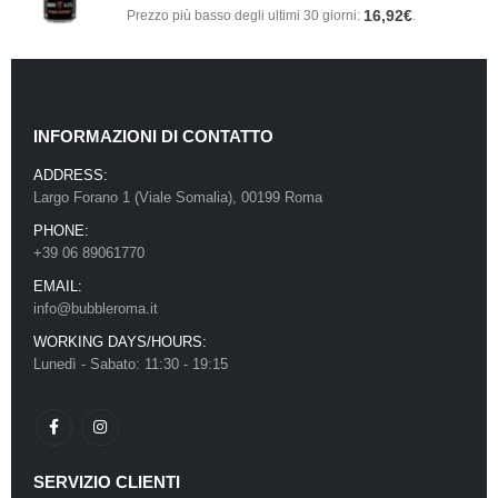
16,92
€
Prezzo più basso degli ultimi 30 giorni:
.
INFORMAZIONI DI CONTATTO
ADDRESS:
Largo Forano 1 (Viale Somalia), 00199 Roma
PHONE:
+39 06 89061770
EMAIL:
info@bubbleroma.it
WORKING DAYS/HOURS:
Lunedì - Sabato: 11:30 - 19:15
SERVIZIO CLIENTI