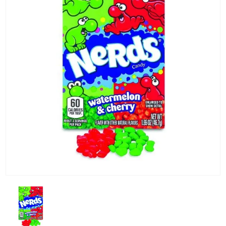
KG) –
CONSEGNA
IN 24/48
ORE AD
ECCEZION
DI ALCUNE
AREE
REMOTE