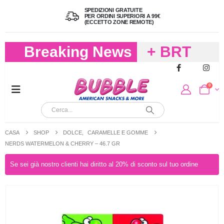
SPEDIZIONI GRATUITE
PER ORDINI SUPERIORI A 99€
(ECCETTO ZONE REMOTE)
Breaking News
+ BRT
FREDDO
0
PER
CIOCCOLA
CASA
SHOP
DOLCE
,
CARAMELLE E GOMME
E
NERDS WATERMELON & CHERRY – 46.7 GR
CARAMELL
Se sei già nostro clienti hai diritto al 20% di sconto sul tuo ordine
A 19,90
(FINO A 4,9