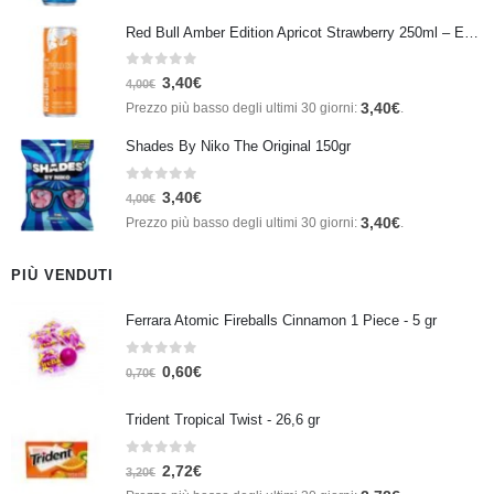
Red Bull Amber Edition Apricot Strawberry 250ml – Energy Drink Albicocca e Fragola
0
Su 5
3,40
€
4,00
€
3,40
€
Prezzo più basso degli ultimi 30 giorni:
.
Shades By Niko The Original 150gr
0
Su 5
3,40
€
4,00
€
3,40
€
Prezzo più basso degli ultimi 30 giorni:
.
PIÙ VENDUTI
Ferrara Atomic Fireballs Cinnamon 1 Piece - 5 gr
0
Su 5
0,60
€
0,70
€
Trident Tropical Twist - 26,6 gr
0
Su 5
2,72
€
3,20
€