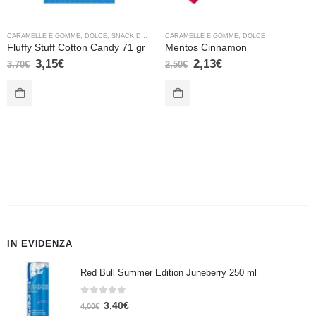
CARAMELLE E GOMME
,
DOLCE
,
SNACK DOLCI
CARAMELLE E GOMME
,
DOLCE
Fluffy Stuff Cotton Candy 71 gr
Mentos Cinnamon
3,15
€
2,13
€
3,70
€
2,50
€
IN EVIDENZA
Red Bull Summer Edition Juneberry 250 ml
0
Su 5
3,40
€
4,00
€