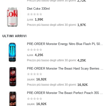
2,72
€
Prezzo più basso degli ultimi 30 giorni:
.
Diet Coke 330ml
0
Su 5
1,99
€
2,40
€
1,97
€
Prezzo più basso degli ultimi 30 giorni:
.
ULTIMI ARRIVI
PRE-ORDER Monster Energy Nitro Blue Flash PL 500 ml IN ARRIVO IL 21 SETTEMBRE
0
Su 5
4,25
€
5,00
€
4,25
€
Prezzo più basso degli ultimi 30 giorni:
.
PRE-ORDER Monster The Beast Hard Scary Berries 355 ml IN ARRIVO ENTRO IL 21 SETTEMBRE
0
Su 5
16,92
€
19,90
€
16,92
€
Prezzo più basso degli ultimi 30 giorni:
.
PRE-ORDER Monster The Beast Perfect Peach 355 ml IN ARRIVO ENTRO IL 21 SETTEMBRE
0
Su 5
16,92
€
19,90
€