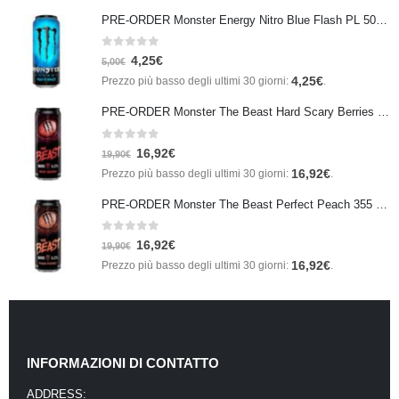
PRE-ORDER Monster Energy Nitro Blue Flash PL 500 ml IN ARRIVO IL 21 SETTEMBRE
0
Su 5
4,25
€
5,00
€
4,25
€
Prezzo più basso degli ultimi 30 giorni:
.
PRE-ORDER Monster The Beast Hard Scary Berries 355 ml IN ARRIVO ENTRO IL 21 SETTEMBRE
0
Su 5
16,92
€
19,90
€
16,92
€
Prezzo più basso degli ultimi 30 giorni:
.
PRE-ORDER Monster The Beast Perfect Peach 355 ml IN ARRIVO ENTRO IL 21 SETTEMBRE
0
Su 5
16,92
€
19,90
€
16,92
€
Prezzo più basso degli ultimi 30 giorni:
.
INFORMAZIONI DI CONTATTO
ADDRESS: