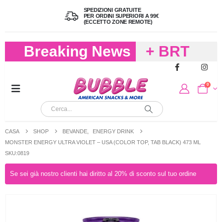
SPEDIZIONI GRATUITE
PER ORDINI SUPERIORI A 99€
(ECCETTO ZONE REMOTE)
Breaking News
+ BRT
FREDDO
0
PER
CIOCCOLA
CASA
SHOP
BEVANDE
,
ENERGY DRINK
E
MONSTER ENERGY ULTRA VIOLET – USA (COLOR TOP, TAB BLACK) 473 ML
SKU:0819
CARAMELL
Se sei già nostro clienti hai diritto al 20% di sconto sul tuo ordine
A 19,90
(FINO A 4,9