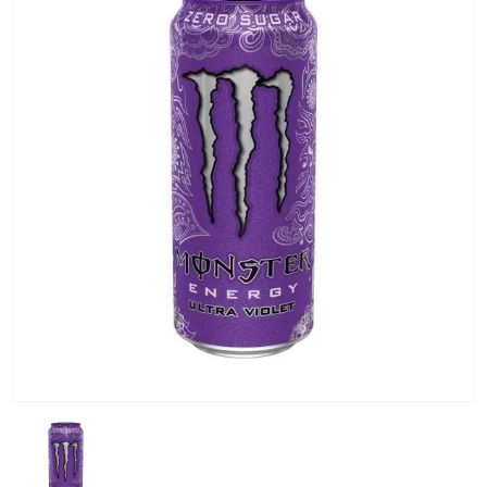
KG) –
CONSEGNA
IN 24/48
ORE AD
ECCEZION
DI ALCUNE
AREE
REMOTE