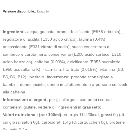
Versione disponibile::
Esaurito
Ingredienti:
acqua gassata, aromi, dolcificante (E968 eritritolo),
regolatore di acidità (E330 acido citrico), taurina (0.4%),
antiossidante (E331 citrato di sodio), succo concentrato di
sambuco e carota nera, conservante (E200 acido sorbico, E210
acido benzoico), caffeina (0.03%), dolcificante (E955 sucralosio,
E950 acesulfame K), l-carnitina, l-tartrato (0.015%), vitamina (B3,
B5, B6, B12), inositolo.
Avvertenze:
prodotto sconsigliato a
bambini, donne incinte, donne in allattamento o a persone sensibili
alla caffeina.
Informazioni allergeni:
per gli allergeni, compresi i cereali
contenenti glutine, vedere gli ingredienti in
grassetto
.
Valori nutrizionali (per 100ml):
energia 11kJ/3kcal, grassi 0g (di
cui grassi saturi 0g), carboidrati 1.4g (di cui zuccheri 0g), proteine
0g, sale 0.2g.