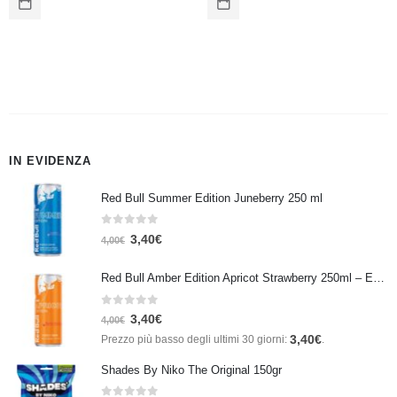
IN EVIDENZA
Red Bull Summer Edition Juneberry 250 ml
0
Su 5
3,40
€
4,00
€
Red Bull Amber Edition Apricot Strawberry 250ml – Energy Drink Albicocca e Fragola
0
Su 5
3,40
€
4,00
€
3,40
€
Prezzo più basso degli ultimi 30 giorni:
.
Shades By Niko The Original 150gr