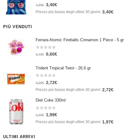
0
Su 5
3,40
€
4,00
€
3,40
€
Prezzo più basso degli ultimi 30 giorni:
.
PIÙ VENDUTI
Ferrara Atomic Fireballs Cinnamon 1 Piece - 5 gr
0
Su 5
0,60
€
0,70
€
Trident Tropical Twist - 26,6 gr
0
Su 5
2,72
€
3,20
€
2,72
€
Prezzo più basso degli ultimi 30 giorni:
.
Diet Coke 330ml
0
Su 5
1,99
€
2,40
€
1,97
€
Prezzo più basso degli ultimi 30 giorni:
.
ULTIMI ARRIVI