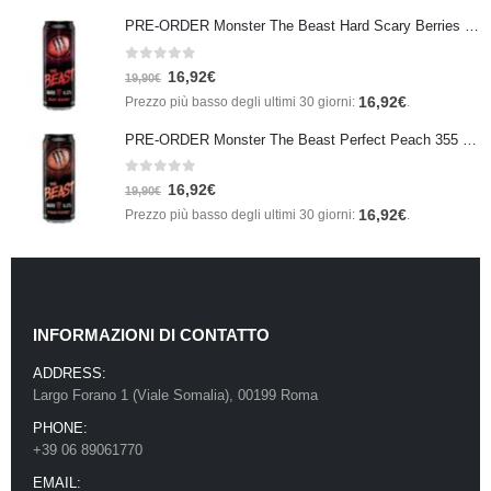
PRE-ORDER Monster The Beast Hard Scary Berries 355 ml IN ARRIVO ENTRO IL 21 SETTEMBRE
0
Su 5
16,92
€
19,90
€
16,92
€
Prezzo più basso degli ultimi 30 giorni:
.
PRE-ORDER Monster The Beast Perfect Peach 355 ml IN ARRIVO ENTRO IL 21 SETTEMBRE
0
Su 5
16,92
€
19,90
€
16,92
€
Prezzo più basso degli ultimi 30 giorni:
.
INFORMAZIONI DI CONTATTO
ADDRESS:
Largo Forano 1 (Viale Somalia), 00199 Roma
PHONE:
+39 06 89061770
EMAIL: