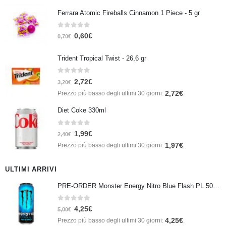
Ferrara Atomic Fireballs Cinnamon 1 Piece - 5 gr
0
Su 5
0,60
€
0,70
€
Trident Tropical Twist - 26,6 gr
0
Su 5
2,72
€
3,20
€
2,72
€
Prezzo più basso degli ultimi 30 giorni:
.
Diet Coke 330ml
0
Su 5
1,99
€
2,40
€
1,97
€
Prezzo più basso degli ultimi 30 giorni:
.
ULTIMI ARRIVI
PRE-ORDER Monster Energy Nitro Blue Flash PL 500 ml IN ARRIVO IL 21 SETTEMBRE
0
Su 5
4,25
€
5,00
€
4,25
€
Prezzo più basso degli ultimi 30 giorni:
.