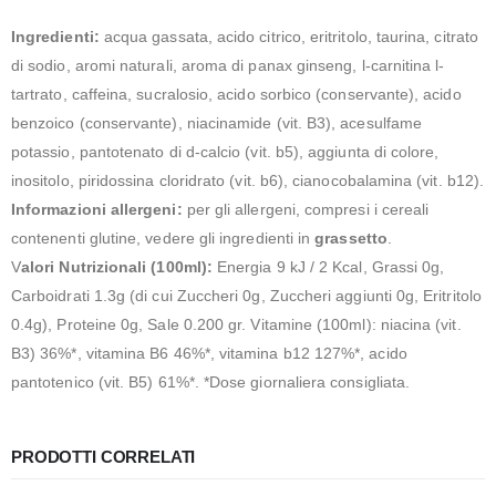
Ingredienti:
acqua gassata, acido citrico, eritritolo, taurina, citrato
di sodio, aromi naturali, aroma di panax ginseng, l-carnitina l-
tartrato, caffeina, sucralosio, acido sorbico (conservante), acido
benzoico (conservante), niacinamide (vit. B3), acesulfame
potassio, pantotenato di d-calcio (vit. b5), aggiunta di colore,
inositolo, piridossina cloridrato (vit. b6), cianocobalamina (vit. b12).
Informazioni allergeni:
per gli allergeni, compresi i cereali
contenenti glutine, vedere gli ingredienti in
grassetto
.
V
alori Nutrizionali (100ml):
Energia 9 kJ / 2 Kcal, Grassi 0g,
Carboidrati 1.3g (di cui Zuccheri 0g, Zuccheri aggiunti 0g, Eritritolo
0.4g), Proteine 0g, Sale 0.200 gr. Vitamine (100ml): niacina (vit.
B3) 36%*, vitamina B6 46%*, vitamina b12 127%*, acido
pantotenico (vit. B5) 61%*. *Dose giornaliera consigliata.
PRODOTTI CORRELATI