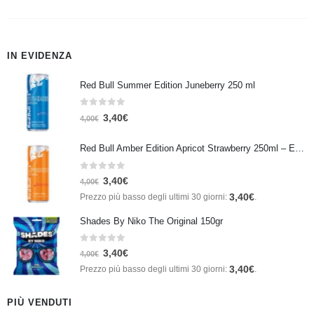
IN EVIDENZA
Red Bull Summer Edition Juneberry 250 ml
0
Su 5
3,40
€
4,00
€
Red Bull Amber Edition Apricot Strawberry 250ml – Energy Drink Albicocca e Fragola
0
Su 5
3,40
€
4,00
€
3,40
€
Prezzo più basso degli ultimi 30 giorni:
.
Shades By Niko The Original 150gr
0
Su 5
3,40
€
4,00
€
3,40
€
Prezzo più basso degli ultimi 30 giorni:
.
PIÙ VENDUTI