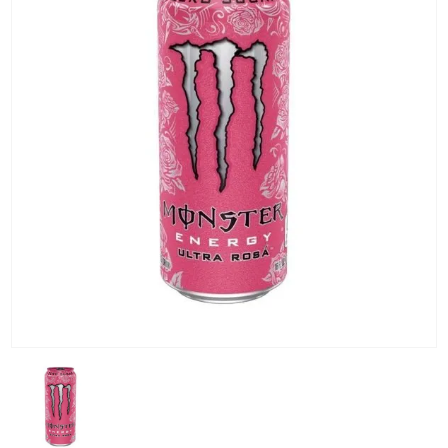
KG) –
CONSEGNA
IN 24/48
ORE AD
ECCEZION
DI ALCUNE
AREE
REMOTE