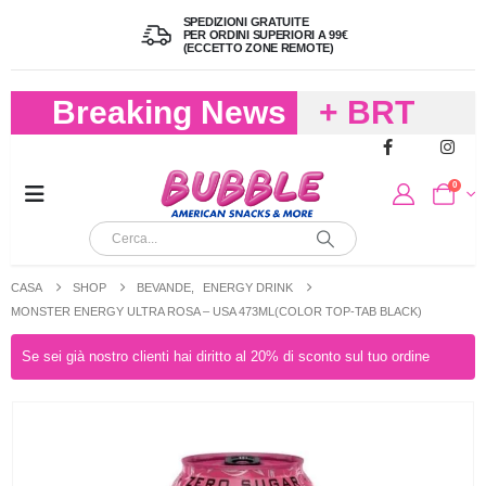
SPEDIZIONI GRATUITE
PER ORDINI SUPERIORI A 99€
(ECCETTO ZONE REMOTE)
Breaking News
+ BRT
FREDDO
0
PER
CIOCCOLA
CASA
SHOP
BEVANDE
,
ENERGY DRINK
E
MONSTER ENERGY ULTRA ROSA – USA 473ML(COLOR TOP-TAB BLACK)
CARAMELL
Se sei già nostro clienti hai diritto al 20% di sconto sul tuo ordine
A 19,90
(FINO A 4,9