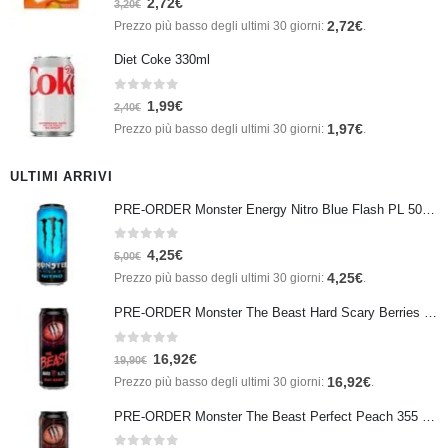
2,72
€
3,20
€
2,72
€
Prezzo più basso degli ultimi 30 giorni:
.
Diet Coke 330ml
0
Su 5
1,99
€
2,40
€
1,97
€
Prezzo più basso degli ultimi 30 giorni:
.
ULTIMI ARRIVI
PRE-ORDER Monster Energy Nitro Blue Flash PL 500 ml IN ARRIVO IL 21 SETTEMBRE
0
Su 5
4,25
€
5,00
€
4,25
€
Prezzo più basso degli ultimi 30 giorni:
.
PRE-ORDER Monster The Beast Hard Scary Berries 355 ml IN ARRIVO ENTRO IL 21 SETTEMBRE
0
Su 5
16,92
€
19,90
€
16,92
€
Prezzo più basso degli ultimi 30 giorni:
.
PRE-ORDER Monster The Beast Perfect Peach 355 ml IN ARRIVO ENTRO IL 21 SETTEMBRE