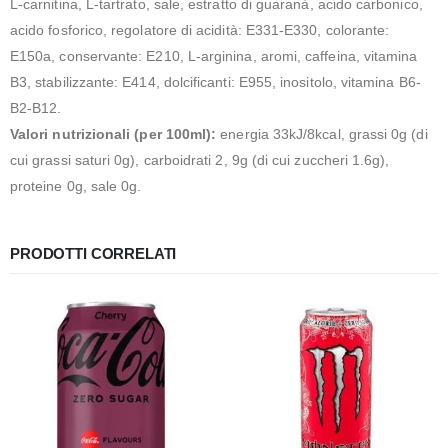
L-carnitina, L-tartrato, sale, estratto di guaranà, acido carbonico,
acido fosforico, regolatore di acidità: E331-E330, colorante:
E150a, conservante: E210, L-arginina, aromi, caffeina, vitamina
B3, stabilizzante: E414, dolcificanti: E955, inositolo, vitamina B6-
B2-B12.
Valori nutrizionali (per 100ml):
energia 33kJ/8kcal, grassi 0g (di
cui grassi saturi 0g), carboidrati 2, 9g (di cui zuccheri 1.6g),
proteine 0g, sale 0g.
PRODOTTI CORRELATI