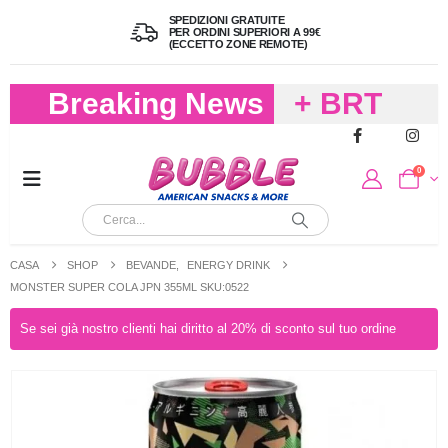
SPEDIZIONI GRATUITE
PER ORDINI SUPERIORI A 99€
(ECCETTO ZONE REMOTE)
Breaking News
+ BRT
FREDDO
0
PER
CIOCCOLA
CASA
SHOP
BEVANDE
,
ENERGY DRINK
E
MONSTER SUPER COLA JPN 355ML SKU:0522
CARAMELL
Se sei già nostro clienti hai diritto al 20% di sconto sul tuo ordine
A 19,90
(FINO A 4,9