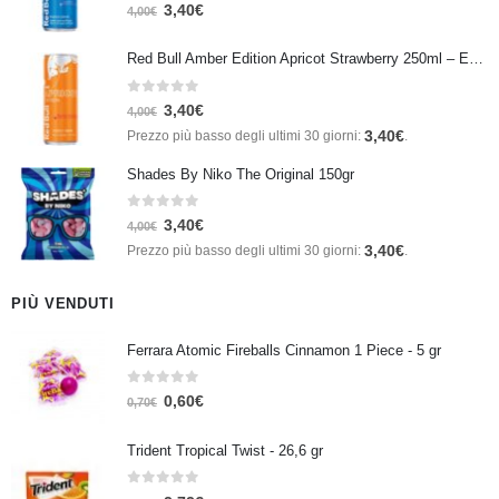
0
Su 5
3,40
€
4,00
€
Red Bull Amber Edition Apricot Strawberry 250ml – Energy Drink Albicocca e Fragola
0
Su 5
3,40
€
4,00
€
3,40
€
Prezzo più basso degli ultimi 30 giorni:
.
Shades By Niko The Original 150gr
0
Su 5
3,40
€
4,00
€
3,40
€
Prezzo più basso degli ultimi 30 giorni:
.
PIÙ VENDUTI
Ferrara Atomic Fireballs Cinnamon 1 Piece - 5 gr
0
Su 5
0,60
€
0,70
€
Trident Tropical Twist - 26,6 gr
0
Su 5