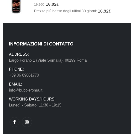
0
Su 5
16,92
€
19,90
€
16,92
€
Prezzo più basso degli ultimi 30 giorni:
.
INFORMAZIONI DI CONTATTO
ADDRESS:
Largo Forano 1 (Viale Somalia), 00199 Roma
PHONE:
+39 06 89061770
EMAIL:
info@bubbleroma.it
WORKING DAYS/HOURS:
Lunedì - Sabato: 11:30 - 19:15