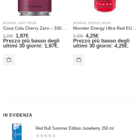
BEVANDE
,
SOFT DRINK
BEVANDE
,
ENERGY DRINK
Coca Cola Cherry Zero – 330 ml
Monster Energy Ultra Red EU – 500 ml (Top:Silver)
1,87
€
4,25
€
2,20
€
5,00
€
Prezzo più basso degli
Prezzo più basso degli
ultimi 30 giorni:
1,87
€
.
ultimi 30 giorni:
4,25
€
.
IN EVIDENZA
Red Bull Summer Edition Juneberry 250 ml