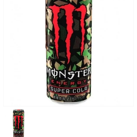
KG) –
CONSEGNA
IN 24/48
ORE AD
ECCEZION
DI ALCUNE
AREE
REMOTE