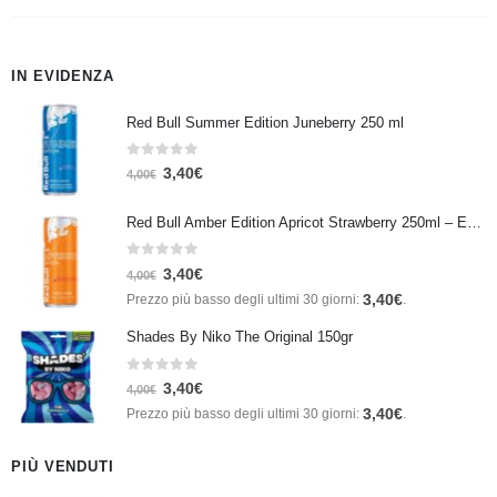
IN EVIDENZA
Red Bull Summer Edition Juneberry 250 ml
0
Su 5
3,40
€
4,00
€
Red Bull Amber Edition Apricot Strawberry 250ml – Energy Drink Albicocca e Fragola
0
Su 5
3,40
€
4,00
€
3,40
€
Prezzo più basso degli ultimi 30 giorni:
.
Shades By Niko The Original 150gr
0
Su 5
3,40
€
4,00
€
3,40
€
Prezzo più basso degli ultimi 30 giorni:
.
PIÙ VENDUTI