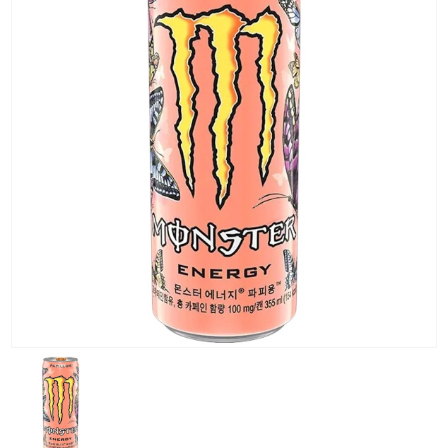
KG) –
CONSEGNA
IN 24/48
ORE AD
ECCEZION
DI ALCUNE
AREE
REMOTE