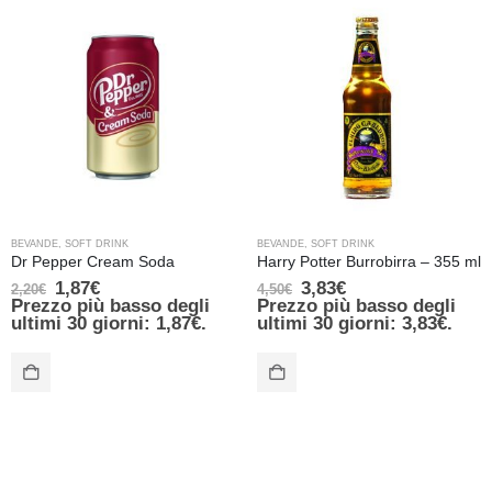
BEVANDE
,
SOFT DRINK
BEVANDE
,
SOFT DRINK
Dr Pepper Cream Soda
Harry Potter Burrobirra – 355 ml
1,87
€
3,83
€
2,20
€
4,50
€
Prezzo più basso degli
Prezzo più basso degli
ultimi 30 giorni:
1,87
€
.
ultimi 30 giorni:
3,83
€
.