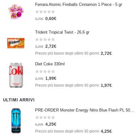
Ferrara Atomic Fireballs Cinnamon 1 Piece - 5 gr
0
Su 5
0,60
€
0,70
€
Trident Tropical Twist - 26,6 gr
0
Su 5
2,72
€
3,20
€
2,72
€
Prezzo più basso degli ultimi 30 giorni:
.
Diet Coke 330ml
0
Su 5
1,99
€
2,40
€
1,97
€
Prezzo più basso degli ultimi 30 giorni:
.
ULTIMI ARRIVI
PRE-ORDER Monster Energy Nitro Blue Flash PL 500 ml IN ARRIVO IL 21 SETTEMBRE
0
Su 5
4,25
€
5,00
€
4,25
€
Prezzo più basso degli ultimi 30 giorni:
.