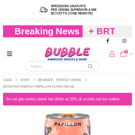
SPEDIZIONI GRATUITE
PER ORDINI SUPERIORI A 99€
(ECCETTO ZONE REMOTE)
Breaking News
+ BRT
FREDDO
0
PER
CIOCCOLA
CASA
SHOP
BEVANDE
,
ENERGY DRINK
E
MONSTER ENERGY PAPILLON KOREA 355 ML
CARAMELL
Se sei già nostro clienti hai diritto al 20% di sconto sul tuo ordine
A 19,90
(FINO A 4,9