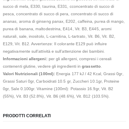
succo di mela, E330, taurina, E331, cconcentrato di succo di
pesca, concentrato di succo di pera, concentrato di succo di
ananas, aroma di ginseng panax, E202, caffeina, purea di mango,
purea di banana, maltodestrina, E414, Vit. B3, E445, aromi
naturali, sale, inositolo, L-carnitina, L-tartrato, Vit. B6, Vit. B2,
E129, Vit. B12. Avvertenze: Il colorante E129 può influire
negativamente sull’attività e sull’attenzione dei bambini.
Informazioni allergeni:
per gli allergeni, compresi i cereali
contenenti glutine, vedere gli ingredienti in
grassetto
.
Valori Nutrizionali (100ml):
Energia 177 kJ / 42 Kcal, Grassi 0gr,
Grassi Saturi 0gr, Carboidrati 10.5 gr, Zuccheri 10.1gr, Proteine
0gr, Sale 0.100gr. Vitamine (100ml): Potassio 16.9gr, Vit. B2
(55%), Vit. B3 (52.8%), Vit. B6 (48.6%), Vit. B12 (103.5%).
PRODOTTI CORRELATI