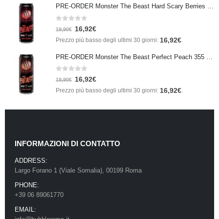
PRE-ORDER Monster The Beast Hard Scary Berries 355 ml IN ARRIVO ENTRO IL 21 SETTEMBRE
0
Su 5
16,92
€
19,90
€
16,92
€
Prezzo più basso degli ultimi 30 giorni:
.
PRE-ORDER Monster The Beast Perfect Peach 355 ml IN ARRIVO ENTRO IL 21 SETTEMBRE
0
Su 5
16,92
€
19,90
€
16,92
€
Prezzo più basso degli ultimi 30 giorni:
.
INFORMAZIONI DI CONTATTO
ADDRESS:
Largo Forano 1 (Viale Somalia), 00199 Roma
PHONE:
+39 06 89061770
EMAIL: