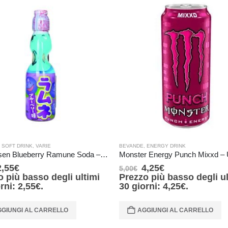
,
SOFT DRINK
,
VARIE
BEVANDE
,
ENERGY DRINK
Hatakosen Blueberry Ramune Soda – 200 ml
2,55
€
4,25
€
5,00
€
o più basso degli ultimi
Prezzo più basso degli ul
orni:
2,55
€
.
30 giorni:
4,25
€
.
GIUNGI AL CARRELLO
AGGIUNGI AL CARRELLO