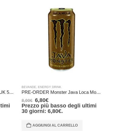
BEVANDE
,
ENERGY DRINK
BEVANDE
,
ENERG
Monster Energy Punch Mixxd – UK 500 ml
PRE-ORDER Monster Java Loca Moca Energy – USA – (TAB black) – 443 ml IN ARRIVO IL 28 Agosto
6,80
€
6,80
€
8,00
€
8,00
€
timi
Prezzo più basso degli ultimi
Prezzo più
30 giorni:
6,80
€
.
30 giorni:
AGGIUNGI AL CARRELLO
AGGIUNG