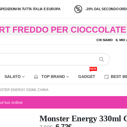
SPEDIZIONI IN TUTTA ITALIA E EUROPA
-20% DAL SECONDO ORDI
BRT FREDDO PER CIOCCOLATE 
O A 4,9 KG) – CONSEGNA IN 24
CHI SIAMO
IL MIO
EZIONE DI ALCUNE AREE REM
NEW
SALATO
TOP BRAND
GADGET
BEST B
STER ENERGY 330ML CHINA
sul tuo ordine
Monster Energy 330ml
6,72
€