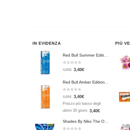
IN EVIDENZA
PIÙ V
Red Bull Summer Edition Juneberry 250 ml
0
Su 5
3,40
€
4,00
€
Red Bull Amber Edition Apricot Strawberry 250ml – Energy Drink Albicocca e Fragola
0
Su 5
3,40
€
4,00
€
Prezzo più basso degli
ultimi 30 giorni:
.
3,40
€
Shades By Niko The Original 150gr