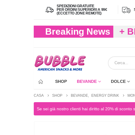
SPEDIZIONI GRATUITE
PER ORDINI SUPERIORI A 99€
(ECCETTO ZONE REMOTE)
Breaking News
+ 
(FIN
ECC
SHOP
BEVANDE
DOLCE
CASA
SHOP
BEVANDE
,
ENERGY DRINK
MON
Se sei già nostro clienti hai diritto al 20% di sconto 