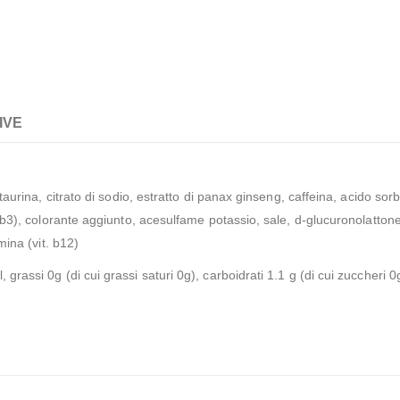
IVE
, taurina, citrato di sodio, estratto di panax ginseng, caffeina, acido so
. b3), colorante aggiunto, acesulfame potassio, sale, d-glucuronolattone,
mina (vit. b12)
 grassi 0g (di cui grassi saturi 0g), carboidrati 1.1 g (di cui zuccheri 0