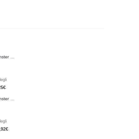
PRE-ORDER Monster Energy Nitro Blue Flash PL 500 ml IN ARRIVO IL 21 SETTEMBRE
egli
.
25
€
PRE-ORDER Monster The Beast Hard Scary Berries 355 ml IN ARRIVO ENTRO IL 21 SETTEMBRE
egli
.
,92
€