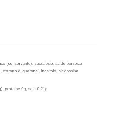
rbico (conservante), sucralosio, acido berzoico
 estratto di guarana’, inositolo, piridossina
g), proteine 0g, sale 0.21g.