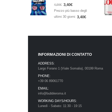
0
Su 5
3,40
€
4,00
€
Prezzo più basso degli
ultimi 30 giorni:
.
3,40
€
INFORMAZIONI DI CONTATTO
ADDRESS:
Largo Forano 1 (Viale Somalia), 00199 Roma
PHONE:
+39 06 89061770
EMAIL:
info@bubbleroma.it
WORKING DAYS/HOURS:
Lunedì - Sabato: 11:30 - 19:15