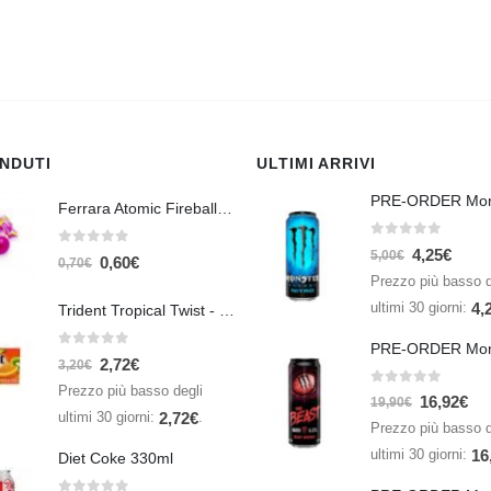
ENDUTI
ULTIMI ARRIVI
Ferrara Atomic Fireballs Cinnamon 1 Piece - 5 gr
0
Su 5
4,25
€
0
Su 5
5,00
€
0,60
€
0,70
€
Prezzo più basso d
ultimi 30 giorni:
4,
Trident Tropical Twist - 26,6 gr
0
Su 5
2,72
€
3,20
€
Prezzo più basso degli
0
Su 5
16,92
€
19,90
€
ultimi 30 giorni:
.
2,72
€
Prezzo più basso d
ultimi 30 giorni:
16
Diet Coke 330ml