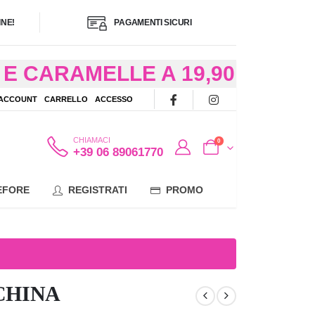
NE!
PAGAMENTI SICURI
E CARAMELLE A 19,90
/48 ORE AD
 ACCOUNT
CARRELLO
ACCESSO
OTE
CHIAMACI
0
+39 06 89061770
EFORE
REGISTRATI
PROMO
 CHINA