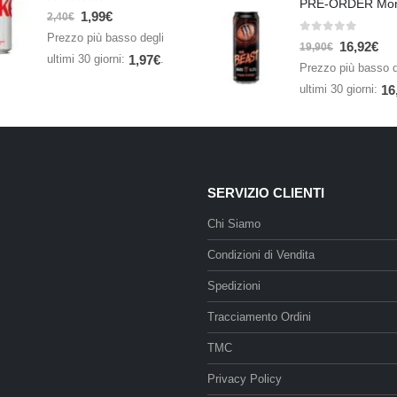
0
Su 5
1,99
€
2,40
€
Prezzo più basso degli
0
Su 5
16,92
€
19,90
€
ultimi 30 giorni:
.
1,97
€
Prezzo più basso d
ultimi 30 giorni:
16
SERVIZIO CLIENTI
Chi Siamo
Condizioni di Vendita
Spedizioni
Tracciamento Ordini
TMC
Privacy Policy