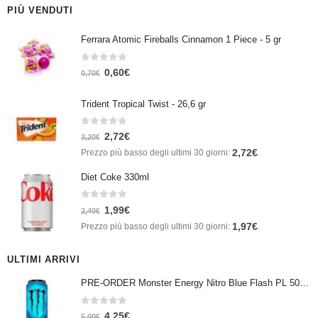
PIÙ VENDUTI
Ferrara Atomic Fireballs Cinnamon 1 Piece - 5 gr
0
Su 5
0,60
€
0,70
€
Trident Tropical Twist - 26,6 gr
0
Su 5
2,72
€
3,20
€
2,72
€
Prezzo più basso degli ultimi 30 giorni:
.
Diet Coke 330ml
0
Su 5
1,99
€
2,40
€
1,97
€
Prezzo più basso degli ultimi 30 giorni:
.
ULTIMI ARRIVI
PRE-ORDER Monster Energy Nitro Blue Flash PL 500 ml IN ARRIVO IL 21 SETTEMBRE
0
Su 5
4,25
€
5,00
€