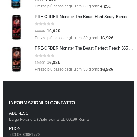
4,25
€
Prezzo più basso degli ultimi 30 giorni:
.
PRE-ORDER Monster The Beast Hard Scary Berries 355 ml IN ARRIVO ENTRO IL 21 SETTEMBRE
0
Su 5
16,92
€
19,90
€
16,92
€
Prezzo più basso degli ultimi 30 giorni:
.
PRE-ORDER Monster The Beast Perfect Peach 355 ml IN ARRIVO ENTRO IL 21 SETTEMBRE
0
Su 5
16,92
€
19,90
€
16,92
€
Prezzo più basso degli ultimi 30 giorni:
.
INFORMAZIONI DI CONTATTO
ADDRESS:
Largo Forano 1 (Viale Somalia), 00199 Roma
PHONE:
+39 06 89061770