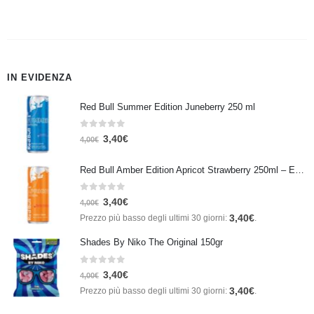
IN EVIDENZA
Red Bull Summer Edition Juneberry 250 ml
0
Su 5
3,40
€
4,00
€
Red Bull Amber Edition Apricot Strawberry 250ml – Energy Drink Albicocca e Fragola
0
Su 5
3,40
€
4,00
€
3,40
€
Prezzo più basso degli ultimi 30 giorni:
.
Shades By Niko The Original 150gr
0
Su 5
3,40
€
4,00
€
3,40
€
Prezzo più basso degli ultimi 30 giorni:
.