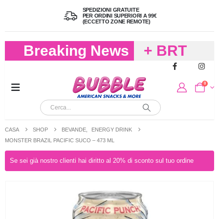
SPEDIZIONI GRATUITE
PER ORDINI SUPERIORI A 99€
(ECCETTO ZONE REMOTE)
Breaking News
+ BRT
FREDDO
0
PER
CIOCCOLA
CASA
SHOP
BEVANDE
,
ENERGY DRINK
E
MONSTER BRAZIL PACIFIC SUCO – 473 ML
CARAMELL
Se sei già nostro clienti hai diritto al 20% di sconto sul tuo ordine
A 19,90
(FINO A 4,9