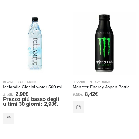
BEVANDE
,
SOFT DRINK
BEVANDE
,
ENERGY DRINK
Icelandic Glacial water 500 ml
Monster Energy Japan Bottle 500ml
2,98
€
8,42
€
3,50
€
9,90
€
Prezzo più basso degli
ultimi 30 giorni:
2,98
€
.