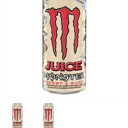
KG) –
CONSEGNA
IN 24/48
ORE AD
ECCEZION
DI ALCUNE
AREE
REMOTE