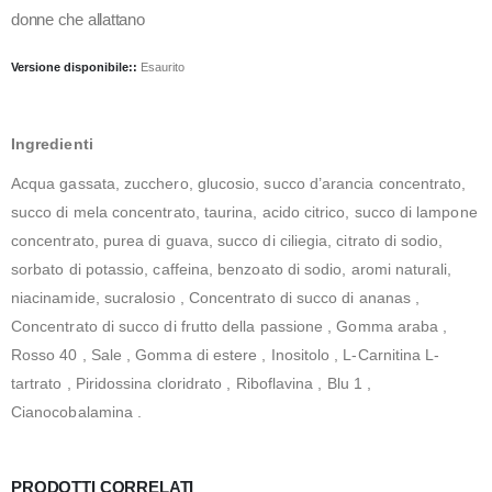
donne che allattano
Versione disponibile::
Esaurito
Ingredienti
Acqua gassata, zucchero, glucosio, succo d’arancia concentrato,
succo di mela concentrato, taurina, acido citrico, succo di lampone
concentrato, purea di guava, succo di ciliegia, citrato di sodio,
sorbato di potassio, caffeina, benzoato di sodio, aromi naturali,
niacinamide, sucralosio , Concentrato di succo di ananas ,
Concentrato di succo di frutto della passione , Gomma araba ,
Rosso 40 , Sale , Gomma di estere , Inositolo , L-Carnitina L-
tartrato , Piridossina cloridrato , Riboflavina , Blu 1 ,
Cianocobalamina .
PRODOTTI CORRELATI