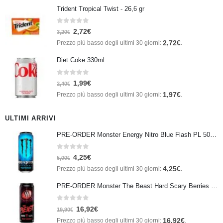
Trident Tropical Twist - 26,6 gr
0
Su 5
2,72
€
3,20
€
2,72
€
Prezzo più basso degli ultimi 30 giorni:
.
Diet Coke 330ml
0
Su 5
1,99
€
2,40
€
1,97
€
Prezzo più basso degli ultimi 30 giorni:
.
ULTIMI ARRIVI
PRE-ORDER Monster Energy Nitro Blue Flash PL 500 ml IN ARRIVO IL 21 SETTEMBRE
0
Su 5
4,25
€
5,00
€
4,25
€
Prezzo più basso degli ultimi 30 giorni:
.
PRE-ORDER Monster The Beast Hard Scary Berries 355 ml IN ARRIVO ENTRO IL 21 SETTEMBRE
0
Su 5
16,92
€
19,90
€
16,92
€
Prezzo più basso degli ultimi 30 giorni:
.