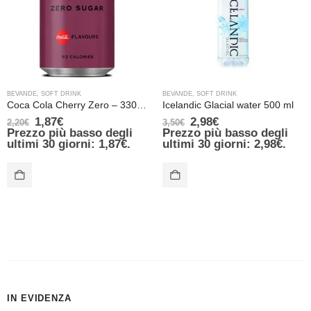
BEVANDE
,
SOFT DRINK
BEVANDE
,
SOFT DRINK
Coca Cola Cherry Zero – 330 ml
Icelandic Glacial water 500 ml
1,87
€
2,98
€
2,20
€
3,50
€
Prezzo più basso degli
Prezzo più basso degli
ultimi 30 giorni:
1,87
€
.
ultimi 30 giorni:
2,98
€
.
IN EVIDENZA