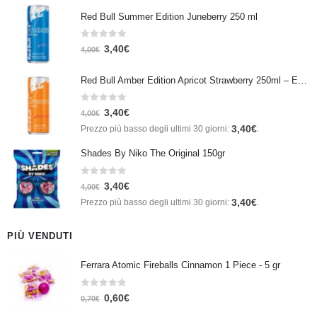
Red Bull Summer Edition Juneberry 250 ml
0
Su 5
3,40
€
4,00
€
Red Bull Amber Edition Apricot Strawberry 250ml – Energy Drink Albicocca e Fragola
0
Su 5
3,40
€
4,00
€
3,40
€
Prezzo più basso degli ultimi 30 giorni:
.
Shades By Niko The Original 150gr
0
Su 5
3,40
€
4,00
€
3,40
€
Prezzo più basso degli ultimi 30 giorni:
.
PIÙ VENDUTI
Ferrara Atomic Fireballs Cinnamon 1 Piece - 5 gr
0
Su 5
0,60
€
0,70
€