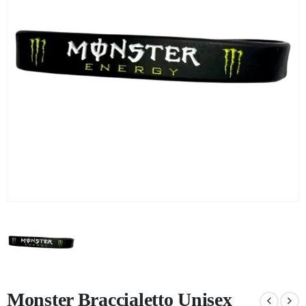
KG) –
CONSEGNA
IN 24/48
ORE AD
ECCEZION
DI ALCUNE
AREE
REMOTE
Monster Braccialetto Unisex