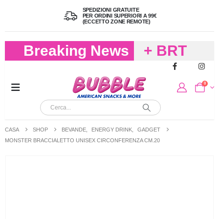
SPEDIZIONI GRATUITE
PER ORDINI SUPERIORI A 99€
(ECCETTO ZONE REMOTE)
Breaking News
+ BRT
FREDDO
0
PER
CIOCCOLA
CASA
SHOP
BEVANDE
,
ENERGY DRINK
,
GADGET
E
MONSTER BRACCIALETTO UNISEX CIRCONFERENZA CM.20
CARAMELL
A 19,90
(FINO A 4,9