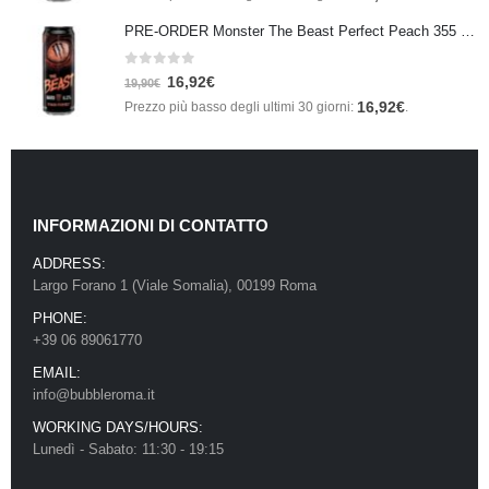
PRE-ORDER Monster The Beast Perfect Peach 355 ml IN ARRIVO ENTRO IL 21 SETTEMBRE
0
Su 5
16,92
€
19,90
€
16,92
€
Prezzo più basso degli ultimi 30 giorni:
.
INFORMAZIONI DI CONTATTO
ADDRESS:
Largo Forano 1 (Viale Somalia), 00199 Roma
PHONE:
+39 06 89061770
EMAIL:
info@bubbleroma.it
WORKING DAYS/HOURS:
Lunedì - Sabato: 11:30 - 19:15