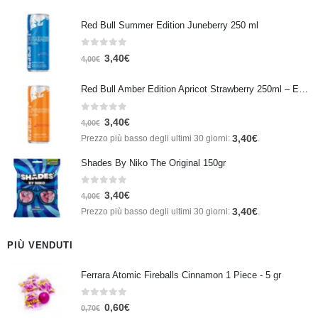
Red Bull Summer Edition Juneberry 250 ml
0
Su 5
3,40
€
4,00
€
Red Bull Amber Edition Apricot Strawberry 250ml – Energy Drink Albicocca e Fragola
0
Su 5
3,40
€
4,00
€
3,40
€
Prezzo più basso degli ultimi 30 giorni:
.
Shades By Niko The Original 150gr
0
Su 5
3,40
€
4,00
€
3,40
€
Prezzo più basso degli ultimi 30 giorni:
.
PIÙ VENDUTI
Ferrara Atomic Fireballs Cinnamon 1 Piece - 5 gr
0
Su 5
0,60
€
0,70
€