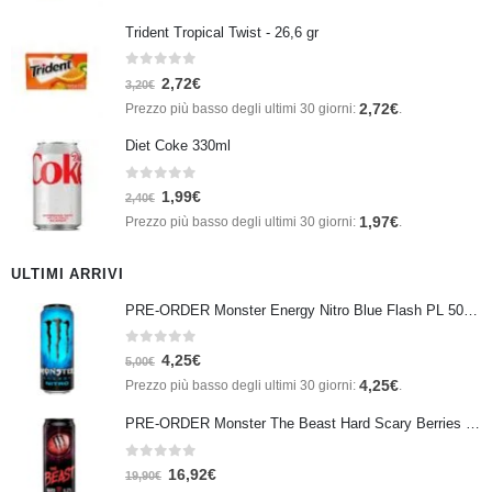
Trident Tropical Twist - 26,6 gr
0
Su 5
2,72
€
3,20
€
2,72
€
Prezzo più basso degli ultimi 30 giorni:
.
Diet Coke 330ml
0
Su 5
1,99
€
2,40
€
1,97
€
Prezzo più basso degli ultimi 30 giorni:
.
ULTIMI ARRIVI
PRE-ORDER Monster Energy Nitro Blue Flash PL 500 ml IN ARRIVO IL 21 SETTEMBRE
0
Su 5
4,25
€
5,00
€
4,25
€
Prezzo più basso degli ultimi 30 giorni:
.
PRE-ORDER Monster The Beast Hard Scary Berries 355 ml IN ARRIVO ENTRO IL 21 SETTEMBRE
0
Su 5
16,92
€
19,90
€