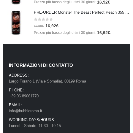
16,92
€
Prezzo più basso degli ultimi 30 giorni:
.
PRE-ORDER Monster The Beast Perfect Peach 355 ml IN ARRIVO ENTRO IL 21 SETTEMBRE
0
Su 5
16,92
€
19,90
€
16,92
€
Prezzo più basso degli ultimi 30 giorni:
.
INFORMAZIONI DI CONTATTO
ADDRESS:
Largo Forano 1 (Viale Somalia), 00199 Roma
PHONE:
+39 06 89061770
EMAIL:
info@bubbleroma.it
WORKING DAYS/HOURS:
Lunedì - Sabato: 11:30 - 19:15