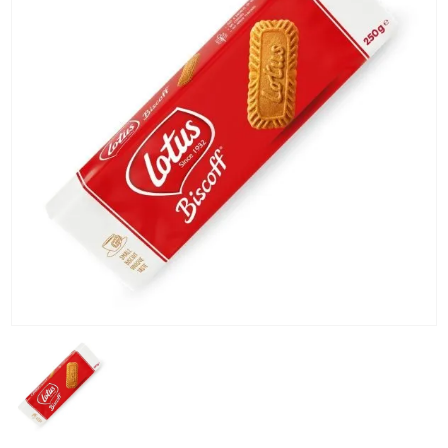
KG) –
CONSEGNA
IN 24/48
ORE AD
ECCEZION
DI ALCUNE
AREE
REMOTE