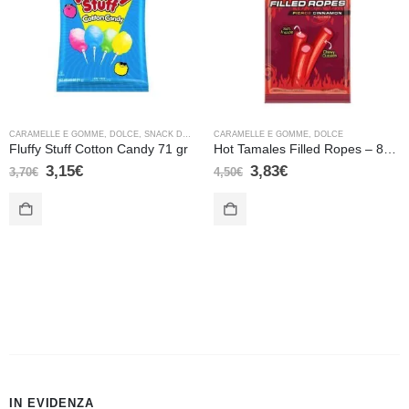
CARAMELLE E GOMME
,
DOLCE
,
SNACK DOLCI
CARAMELLE E GOMME
,
DOLCE
Fluffy Stuff Cotton Candy 71 gr
Hot Tamales Filled Ropes – 85 gr
3,15
€
3,83
€
3,70
€
4,50
€
IN EVIDENZA