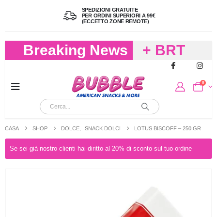
SPEDIZIONI GRATUITE
PER ORDINI SUPERIORI A 99€
(ECCETTO ZONE REMOTE)
Breaking News
+ BRT
FREDDO
0
PER
CIOCCOLA
CASA
SHOP
DOLCE
,
SNACK DOLCI
LOTUS BISCOFF – 250 GR
E
Se sei già nostro clienti hai diritto al 20% di sconto sul tuo ordine
CARAMELL
A 19,90
(FINO A 4,9