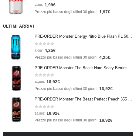
0
Su 5
1,99
€
2,40
€
1,97
€
Prezzo più basso degli ultimi 30 giorni:
.
ULTIMI ARRIVI
PRE-ORDER Monster Energy Nitro Blue Flash PL 500 ml IN ARRIVO IL 21 SETTEMBRE
0
Su 5
4,25
€
5,00
€
4,25
€
Prezzo più basso degli ultimi 30 giorni:
.
PRE-ORDER Monster The Beast Hard Scary Berries 355 ml IN ARRIVO ENTRO IL 21 SETTEMBRE
0
Su 5
16,92
€
19,90
€
16,92
€
Prezzo più basso degli ultimi 30 giorni:
.
PRE-ORDER Monster The Beast Perfect Peach 355 ml IN ARRIVO ENTRO IL 21 SETTEMBRE
0
Su 5
16,92
€
19,90
€
16,92
€
Prezzo più basso degli ultimi 30 giorni:
.