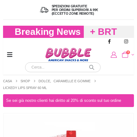
SPEDIZIONI GRATUITE
PER ORDINI SUPERIORI A 99€
(ECCETTO ZONE REMOTE)
Breaking News
+ BRT
FREDDO
0
PER
CIOCCOLA
CASA
SHOP
DOLCE
,
CARAMELLE E GOMME
E
LICKEDY LIPS SPRAY 60 ML
CARAMELL
Se sei già nostro clienti hai diritto al 20% di sconto sul tuo ordine
A 19,90
(FINO A 4,9