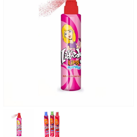
KG) –
CONSEGNA
IN 24/48
ORE AD
ECCEZION
DI ALCUNE
AREE
REMOTE