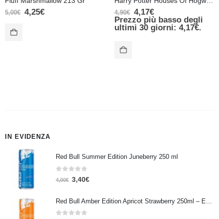
Fluff Marshmallow 213 Gr
Harry Potter Houses Of Hogwarts Crests Candy Tin – Tasso Rosso
4,25
€
4,17
€
5,00
€
4,90
€
Prezzo più basso degli
ultimi 30 giorni:
4,17
€
.
IN EVIDENZA
Red Bull Summer Edition Juneberry 250 ml
0
Su 5
3,40
€
4,00
€
Red Bull Amber Edition Apricot Strawberry 250ml – Energy Drink Albicocca e Fragola