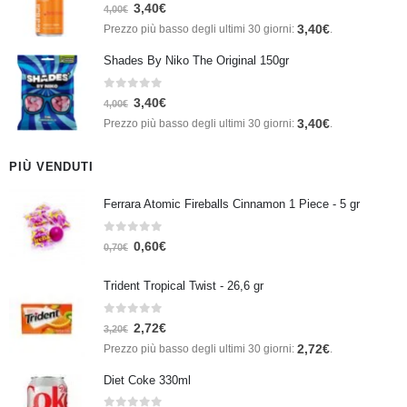
0
Su 5
3,40
€
4,00
€
3,40
€
Prezzo più basso degli ultimi 30 giorni:
.
Shades By Niko The Original 150gr
0
Su 5
3,40
€
4,00
€
3,40
€
Prezzo più basso degli ultimi 30 giorni:
.
PIÙ VENDUTI
Ferrara Atomic Fireballs Cinnamon 1 Piece - 5 gr
0
Su 5
0,60
€
0,70
€
Trident Tropical Twist - 26,6 gr
0
Su 5
2,72
€
3,20
€
2,72
€
Prezzo più basso degli ultimi 30 giorni:
.
Diet Coke 330ml