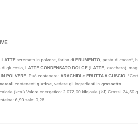
IVE
,
LATTE
scremato in polvere, farina di
FRUMENTO
, pasta di cacao*, b
di glucosio,
LATTE CONDENSATO DOLCE
(
LATTE
, zucchero), magr
 IN POLVERE
. Può contenere:
ARACHIDI e FRUTTA A GUSCIO
. *Cer
cereali
contenenti
glutine
, vedere gli ingredienti in
grassetto
.
alorie (kcal) Valore energetico: 2.072,00 kilojoule (kJ) Grassi: 24,50 gra
roteine: 6,90 sale: 0,28