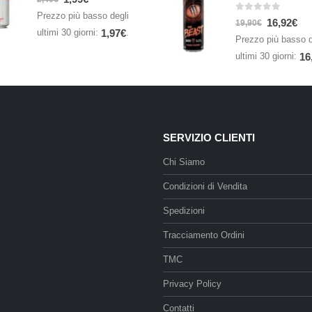
Prezzo più basso degli
0
Su 5
16,92
€
19,90
€
ultimi 30 giorni:
.
1,97
€
Prezzo più basso d
ultimi 30 giorni:
16
SERVIZIO CLIENTI
Chi Siamo
Condizioni di Vendita
Spedizioni
Tracciamento Ordini
TMC
Privacy Policy
Contatti