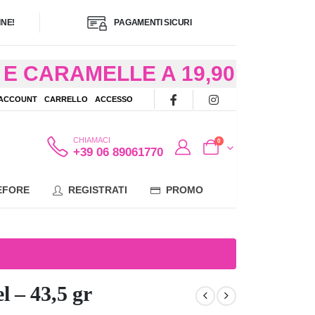
NE!
PAGAMENTI SICURI
E CARAMELLE A 19,90
/48 ORE AD
 ACCOUNT
CARRELLO
ACCESSO
OTE
CHIAMACI
0
+39 06 89061770
EFORE
REGISTRATI
PROMO
 – 43,5 gr