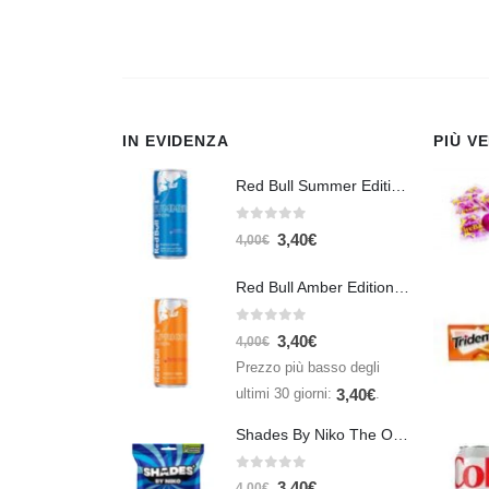
IN EVIDENZA
PIÙ V
Red Bull Summer Edition Juneberry 250 ml
0
Su 5
3,40
€
4,00
€
Red Bull Amber Edition Apricot Strawberry 250ml – Energy Drink Albicocca e Fragola
0
Su 5
3,40
€
4,00
€
Prezzo più basso degli
ultimi 30 giorni:
.
3,40
€
Shades By Niko The Original 150gr
0
Su 5
3,40
€
4,00
€