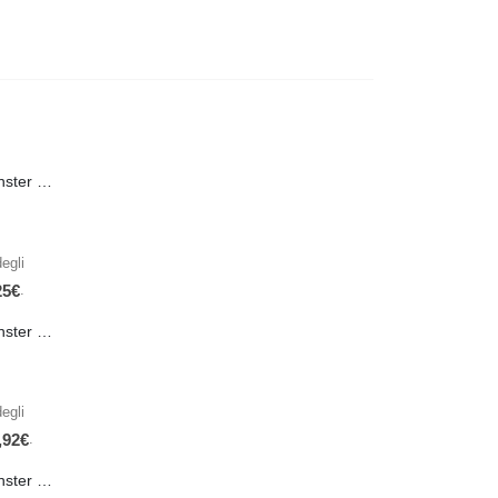
PRE-ORDER Monster Energy Nitro Blue Flash PL 500 ml IN ARRIVO IL 21 SETTEMBRE
egli
.
25
€
PRE-ORDER Monster The Beast Hard Scary Berries 355 ml IN ARRIVO ENTRO IL 21 SETTEMBRE
egli
.
,92
€
PRE-ORDER Monster The Beast Perfect Peach 355 ml IN ARRIVO ENTRO IL 21 SETTEMBRE