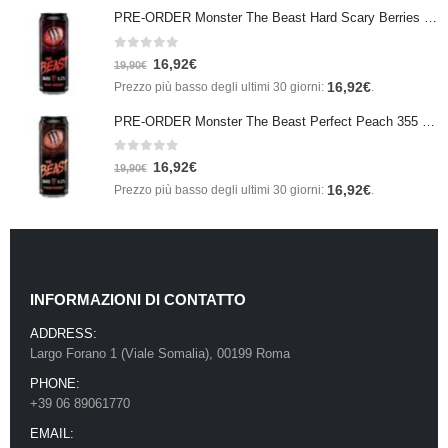
PRE-ORDER Monster The Beast Hard Scary Berries 355 ml IN ARRIVO ENTRO IL 21 SETTEMBRE
0
Su 5
16,92
€
19,90
€
16,92
€
Prezzo più basso degli ultimi 30 giorni:
.
PRE-ORDER Monster The Beast Perfect Peach 355 ml IN ARRIVO ENTRO IL 21 SETTEMBRE
0
Su 5
16,92
€
19,90
€
16,92
€
Prezzo più basso degli ultimi 30 giorni:
.
INFORMAZIONI DI CONTATTO
ADDRESS:
Largo Forano 1 (Viale Somalia), 00199 Roma
PHONE:
+39 06 89061770
EMAIL: