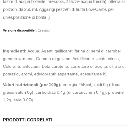
tazze di acqua bollente, mescola, 2 tazze acqua fredda): otterrai 6
porzioni da 250 ml. Aggiungi pezzetti di frutta Low-Carbs per
un’esposizione di bontà :)
Versione disponibile::
Esaurito
Ingredienti:
Acqua, Agenti gelificanti: farina di semi di carrube;
gomma xantana; Gomma di gellano, Acidificante: acido citrico,
Coloranti: antociani; Beta carotene, correttore di acidità: citrato di
potassio, aromi, edulcoranti: aspartame, acesulfame K.
Valori nutrizionali (per 100g):
energia 25Kcal, lipidi 0g (di cui
grassi saturi 0g), carboidrati 0.4g (di cui zuccheri 0.4g), proteine
1.2g, sale 0.07g.
PRODOTTI CORRELATI