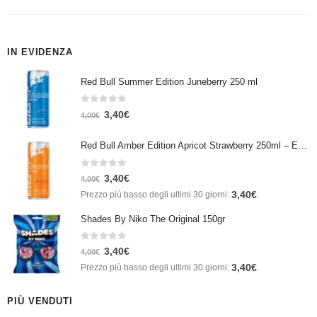
IN EVIDENZA
Red Bull Summer Edition Juneberry 250 ml
0
Su 5
3,40
€
4,00
€
Red Bull Amber Edition Apricot Strawberry 250ml – Energy Drink Albicocca e Fragola
0
Su 5
3,40
€
4,00
€
3,40
€
Prezzo più basso degli ultimi 30 giorni:
.
Shades By Niko The Original 150gr
0
Su 5
3,40
€
4,00
€
3,40
€
Prezzo più basso degli ultimi 30 giorni:
.
PIÙ VENDUTI