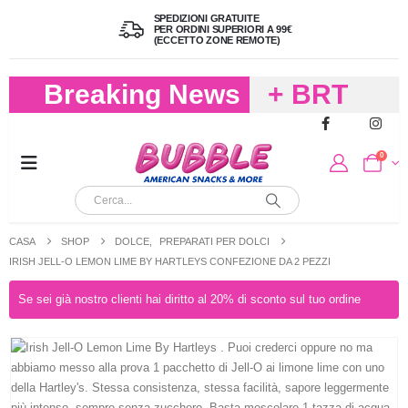
SPEDIZIONI GRATUITE
PER ORDINI SUPERIORI A 99€
(ECCETTO ZONE REMOTE)
Breaking News
+ BRT
FREDDO
0
PER
CIOCCOLA
CASA
SHOP
DOLCE
,
PREPARATI PER DOLCI
E
IRISH JELL-O LEMON LIME BY HARTLEYS CONFEZIONE DA 2 PEZZI
CARAMELL
Se sei già nostro clienti hai diritto al 20% di sconto sul tuo ordine
A 19,90
(FINO A 4,9