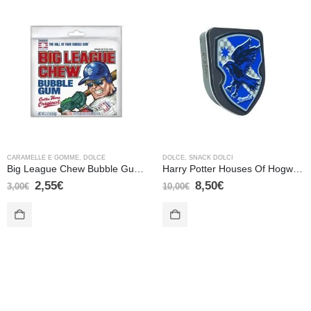
CARAMELLE E GOMME
,
DOLCE
DOLCE
,
SNACK DOLCI
Big League Chew Bubble Gum Original – 60 gr
Harry Potter Houses Of Hogwarts Crests Candy Tin – Corvo Nero
2,55
€
8,50
€
3,00
€
10,00
€