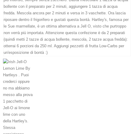
KG) –
CONSEGNA
IN 24/48
ORE AD
ECCEZION
DI ALCUNE
AREE
REMOTE