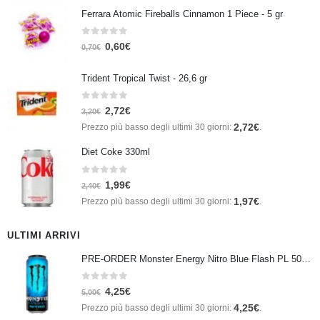
Ferrara Atomic Fireballs Cinnamon 1 Piece - 5 gr
0
Su 5
0,60
€
0,70
€
Trident Tropical Twist - 26,6 gr
0
Su 5
2,72
€
3,20
€
2,72
€
Prezzo più basso degli ultimi 30 giorni:
.
Diet Coke 330ml
0
Su 5
1,99
€
2,40
€
1,97
€
Prezzo più basso degli ultimi 30 giorni:
.
ULTIMI ARRIVI
PRE-ORDER Monster Energy Nitro Blue Flash PL 500 ml IN ARRIVO IL 21 SETTEMBRE
0
Su 5
4,25
€
5,00
€
4,25
€
Prezzo più basso degli ultimi 30 giorni:
.