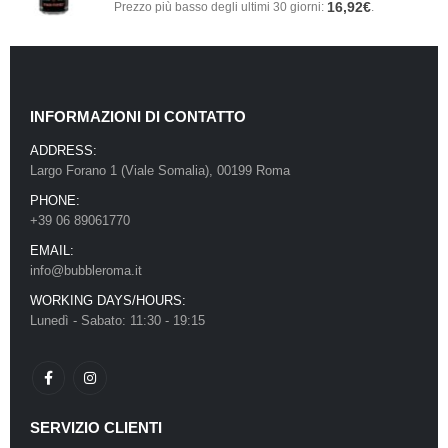
16,92
€
Prezzo più basso degli ultimi 30 giorni:
.
INFORMAZIONI DI CONTATTO
ADDRESS:
Largo Forano 1 (Viale Somalia), 00199 Roma
PHONE:
+39 06 89061770
EMAIL:
info@bubbleroma.it
WORKING DAYS/HOURS:
Lunedì - Sabato: 11:30 - 19:15
SERVIZIO CLIENTI