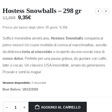
Hostess Snowballs – 298 gr
9,35
€
11,00
€
Prezzo più basso degli ultimi 30 giorni:
9,35
€
.
Soffice merendina americana,
Hostess Snowballs
conquista al
primo morso! Un cuore morbido di
crema al marshmallow
, avvolto
da deliziosa
torta al cioccolato
e ricoperto da una nuvola rosa di
cocco dolce
. Perfette per una pausa golosa, da gustare con caffè,
latte o cacao. Un classico USA irresistibile, amato da generazioni.
Provale e senti la magia!
Versione disponibile::
9 disponibili
Best Before: 18/12/2026
AGGIUNGI AL CARRELLO