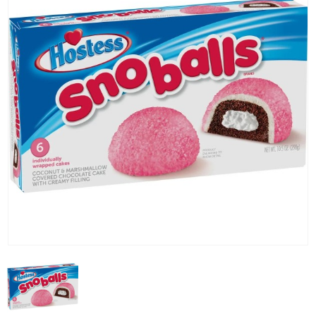
KG) –
CONSEGNA
IN 24/48
ORE AD
ECCEZION
DI ALCUNE
AREE
REMOTE