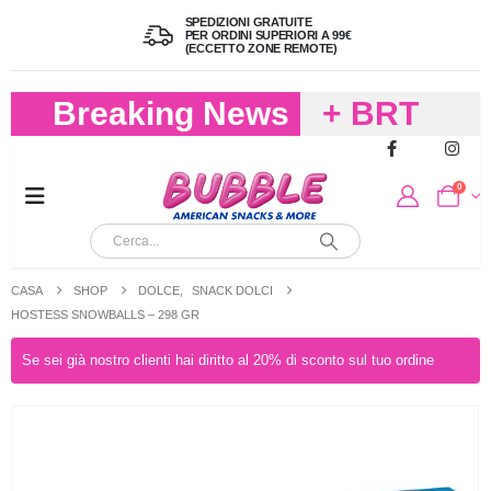
SPEDIZIONI GRATUITE
PER ORDINI SUPERIORI A 99€
(ECCETTO ZONE REMOTE)
Breaking News
+ BRT
FREDDO
0
PER
CIOCCOLA
CASA
SHOP
DOLCE
,
SNACK DOLCI
E
HOSTESS SNOWBALLS – 298 GR
CARAMELL
Se sei già nostro clienti hai diritto al 20% di sconto sul tuo ordine
A 19,90
(FINO A 4,9