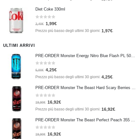
Diet Coke 330ml
0
Su 5
1,99
€
2,40
€
1,97
€
Prezzo più basso degli ultimi 30 giorni:
.
ULTIMI ARRIVI
PRE-ORDER Monster Energy Nitro Blue Flash PL 500 ml IN ARRIVO IL 21 SETTEMBRE
0
Su 5
4,25
€
5,00
€
4,25
€
Prezzo più basso degli ultimi 30 giorni:
.
PRE-ORDER Monster The Beast Hard Scary Berries 355 ml IN ARRIVO ENTRO IL 21 SETTEMBRE
0
Su 5
16,92
€
19,90
€
16,92
€
Prezzo più basso degli ultimi 30 giorni:
.
PRE-ORDER Monster The Beast Perfect Peach 355 ml IN ARRIVO ENTRO IL 21 SETTEMBRE
0
Su 5
16,92
€
19,90
€