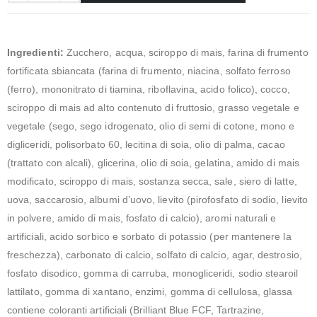
Ingredienti:
Zucchero, acqua, sciroppo di mais, farina di frumento
fortificata sbiancata (farina di frumento, niacina, solfato ferroso
(ferro), mononitrato di tiamina, riboflavina, acido folico), cocco,
sciroppo di mais ad alto contenuto di fruttosio, grasso vegetale e
vegetale (sego, sego idrogenato, olio di semi di cotone, mono e
digliceridi, polisorbato 60, lecitina di soia, olio di palma, cacao
(trattato con alcali), glicerina, olio di soia, gelatina, amido di mais
modificato, sciroppo di mais, sostanza secca, sale, siero di latte,
uova, saccarosio, albumi d’uovo, lievito (pirofosfato di sodio, lievito
in polvere, amido di mais, fosfato di calcio), aromi naturali e
artificiali, acido sorbico e sorbato di potassio (per mantenere la
freschezza), carbonato di calcio, solfato di calcio, agar, destrosio,
fosfato disodico, gomma di carruba, monogliceridi, sodio stearoil
lattilato, gomma di xantano, enzimi, gomma di cellulosa, glassa
contiene coloranti artificiali (Brilliant Blue FCF, Tartrazine,