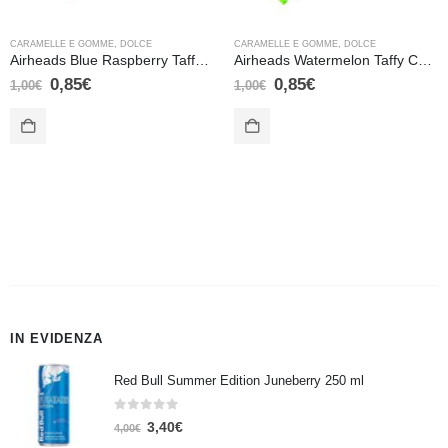
CARAMELLE E GOMME
,
DOLCE
CARAMELLE E GOMME
,
DOLCE
Airheads Blue Raspberry Taffy Candy – 15,6 gr
Airheads Watermelon Taffy Candy – 15,6 gr
0,85
€
0,85
€
1,00
€
1,00
€
IN EVIDENZA
Red Bull Summer Edition Juneberry 250 ml
0
Su 5
3,40
€
4,00
€