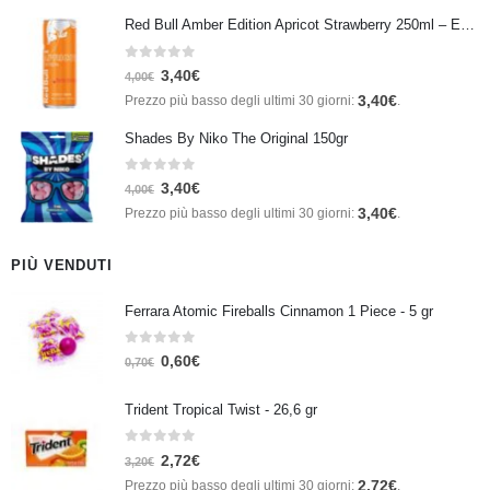
Red Bull Amber Edition Apricot Strawberry 250ml – Energy Drink Albicocca e Fragola
0
Su 5
3,40
€
4,00
€
3,40
€
Prezzo più basso degli ultimi 30 giorni:
.
Shades By Niko The Original 150gr
0
Su 5
3,40
€
4,00
€
3,40
€
Prezzo più basso degli ultimi 30 giorni:
.
PIÙ VENDUTI
Ferrara Atomic Fireballs Cinnamon 1 Piece - 5 gr
0
Su 5
0,60
€
0,70
€
Trident Tropical Twist - 26,6 gr
0
Su 5
2,72
€
3,20
€
2,72
€
Prezzo più basso degli ultimi 30 giorni:
.