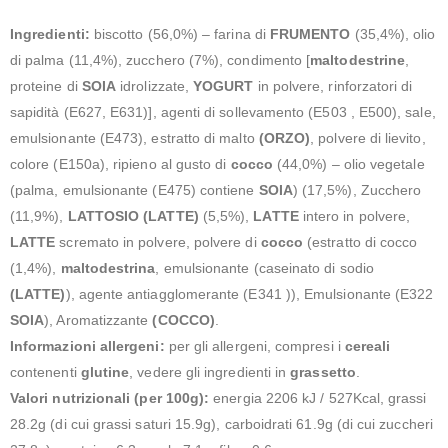
Ingredienti:
biscotto (56,0%) – farina di
FRUMENTO
(35,4%), olio
di palma (11,4%), zucchero (7%), condimento [
maltodestrine
,
proteine di
SOIA
idrolizzate,
YOGURT
in polvere, rinforzatori di
sapidità (E627, E631)], agenti di sollevamento (E503 , E500), sale,
emulsionante (E473), estratto di malto
(ORZO)
, polvere di lievito,
colore (E150a), ripieno al gusto di
cocco
(44,0%) – olio vegetale
(palma, emulsionante (E475) contiene
SOIA
) (17,5%), Zucchero
(11,9%),
LATTOSIO (LATTE)
(5,5%),
LATTE
intero in polvere,
LATTE
scremato in polvere, polvere di
cocco
(estratto di cocco
(1,4%),
maltodestrina
, emulsionante (caseinato di sodio
(LATTE)
), agente antiagglomerante (E341 )), Emulsionante (E322
SOIA
), Aromatizzante
(COCCO)
.
Informazioni allergeni:
per gli allergeni, compresi i
cereali
contenenti
glutine
, vedere gli ingredienti in
grassetto
.
Valori nutrizionali (per 100g):
energia 2206 kJ / 527Kcal, grassi
28.2g (di cui grassi saturi 15.9g), carboidrati 61.9g (di cui zuccheri