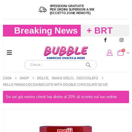
SPEDIZIONI GRATUITE
PER ORDINI SUPERIORI A 99€
(ECCETTO ZONE REMOTE)
Breaking News
+ BRT
FREDDO
0
PER
CIOCCOLA
CASA
SHOP
DOLCE
,
SNACK DOLCI
,
CIOCCOLATO
E
HELLO PANDA COCOA BISCUITS WITH DOUBLE CHOCOLATE 50 GR
CARAMELL
Se sei già nostro clienti hai diritto al 20% di sconto sul tuo ordine
A 19,90
(FINO A 4,9