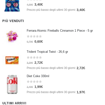
0
Su 5
3,40
€
4,00
€
3,40
€
Prezzo più basso degli ultimi 30 giorni:
.
PIÙ VENDUTI
Ferrara Atomic Fireballs Cinnamon 1 Piece - 5 gr
0
Su 5
0,60
€
0,70
€
Trident Tropical Twist - 26,6 gr
0
Su 5
2,72
€
3,20
€
2,72
€
Prezzo più basso degli ultimi 30 giorni:
.
Diet Coke 330ml
0
Su 5
1,99
€
2,40
€
1,97
€
Prezzo più basso degli ultimi 30 giorni:
.
ULTIMI ARRIVI