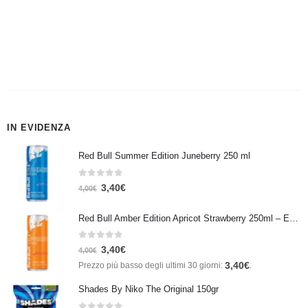
IN EVIDENZA
Red Bull Summer Edition Juneberry 250 ml
0
Su 5
3,40
€
4,00
€
Red Bull Amber Edition Apricot Strawberry 250ml – Energy Drink Albicocca e Fragola
0
Su 5
3,40
€
4,00
€
3,40
€
Prezzo più basso degli ultimi 30 giorni:
.
Shades By Niko The Original 150gr