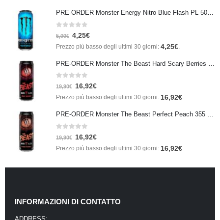
PRE-ORDER Monster Energy Nitro Blue Flash PL 500 ml IN ARRIVO IL 21 SETTEMBRE
0
Su 5
4,25
€
5,00
€
4,25
€
Prezzo più basso degli ultimi 30 giorni:
.
PRE-ORDER Monster The Beast Hard Scary Berries 355 ml IN ARRIVO ENTRO IL 21 SETTEMBRE
0
Su 5
16,92
€
19,90
€
16,92
€
Prezzo più basso degli ultimi 30 giorni:
.
PRE-ORDER Monster The Beast Perfect Peach 355 ml IN ARRIVO ENTRO IL 21 SETTEMBRE
0
Su 5
16,92
€
19,90
€
16,92
€
Prezzo più basso degli ultimi 30 giorni:
.
INFORMAZIONI DI CONTATTO
ADDRESS: