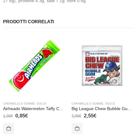
27.8g), proteine 6.3g, sale 7.1g. fibre 0.6g.
PRODOTTI CORRELATI
CARAMELLE E GOMME
,
DOLCE
CARAMELLE E GOMME
,
DOLCE
Airheads Watermelon Taffy Candy – 15,6 gr
Big League Chew Bubble Gum Original – 60 gr
0,85
€
2,55
€
1,00
€
3,00
€