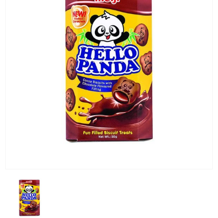
KG) –
CONSEGNA
IN 24/48
ORE AD
ECCEZION
DI ALCUNE
AREE
REMOTE