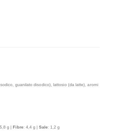
odico, guanilato disodico), lattosio (da latte), aromi
 5,8 g |
Fibre
: 4,4 g |
Sale
: 1,2 g