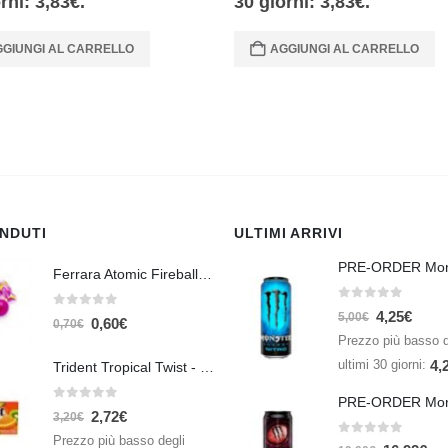
orni:
3,83
€
.
30 giorni:
3,83
€
.
GIUNGI AL CARRELLO
AGGIUNGI AL CARRELLO
ENDUTI
ULTIMI ARRIVI
Ferrara Atomic Fireballs Cinnamon 1 Piece - 5 gr
0
Su 5
4,25
€
0
Su 5
5,00
€
0,60
€
0,70
€
Prezzo più basso d
ultimi 30 giorni:
4,
Trident Tropical Twist - 26,6 gr
0
Su 5
2,72
€
3,20
€
Prezzo più basso degli
0
Su 5