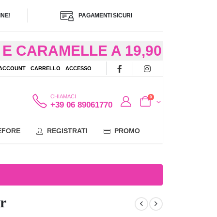
NE!
PAGAMENTI SICURI
E CARAMELLE A 19,90
/48 ORE AD
 ACCOUNT
CARRELLO
ACCESSO
OTE
CHIAMACI
0
+39 06 89061770
EFORE
REGISTRATI
PROMO
r