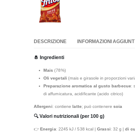
DESCRIZIONE
INFORMAZIONI AGGIUNT
🧂 Ingredienti
Mais
(78%)
Oli vegetali
(mais e girasole in proporzioni varia
Preparazione aromatica al gusto barbecue
: 
di affumicatura, acidificante (acido citrico)
Allergeni
: contiene
latte
; può contenere
soia
🔍 Valori nutrizionali (per 100 g)
👉
Energia
: 2245 kJ / 538 kcal |
Grassi
: 32 g |
di cu