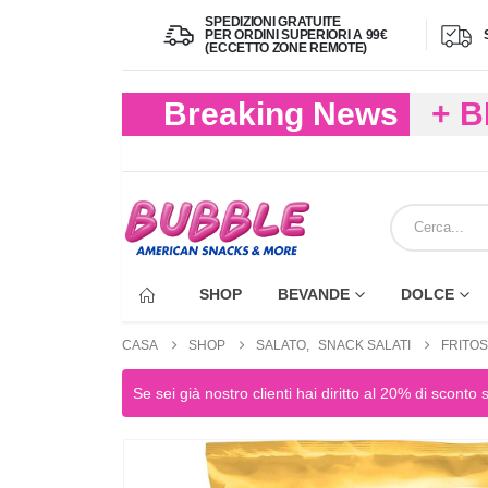
SPEDIZIONI GRATUITE
PER ORDINI SUPERIORI A 99€
(ECCETTO ZONE REMOTE)
Breaking News
+ 
(FIN
ECC
SHOP
BEVANDE
DOLCE
CASA
SHOP
SALATO
,
SNACK SALATI
FRITOS
Se sei già nostro clienti hai diritto al 20% di sconto 