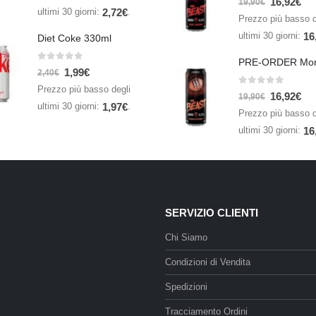
16,92
€
19,90
€
ultimi 30 giorni:
.
2,72
€
Prezzo più basso d
ultimi 30 giorni:
16
Diet Coke 330ml
0
Su 5
1,99
€
2,40
€
Prezzo più basso degli
0
Su 5
16,92
€
19,90
€
ultimi 30 giorni:
.
1,97
€
Prezzo più basso d
ultimi 30 giorni:
16
SERVIZIO CLIENTI
Chi Siamo
Condizioni di Vendita
Spedizioni
Tracciamento Ordini