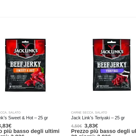
ECCA
,
SALATO
CARNE SECCA
,
SALATO
nk’s Sweet & Hot – 25 gr
Jack Link’s Teriyaki – 25 gr
3,83
€
3,83
€
4,50
€
o più basso degli ultimi
Prezzo più basso degli ul