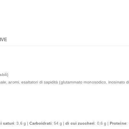
IVE
bili)
sale, aromi, esaltatori di sapidità (glutammato monosodico, inosinato dis
i saturi
: 3,6 g |
Carboidrati
: 54 g |
di cui zuccheri
: 0,6 g |
Proteine
: