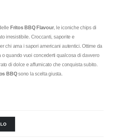
 delle
Fritos BBQ Flavour
, le iconiche chips di
o irresistibile. Croccanti, saporite e
er chi ama i sapori americani autentici. Ottime da
a o quando vuoi concederti qualcosa di davvero
rato di dolce e affumicato che conquista subito.
itos BBQ
sono la scelta giusta.
LLO