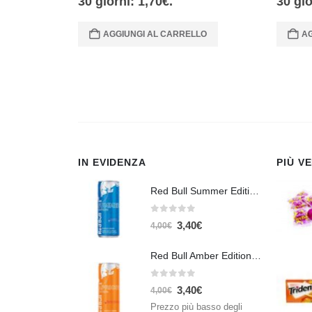
30 giorni:
1,70
€
.
30 gi
AGGIUNGI AL CARRELLO
AG
IN EVIDENZA
PIÙ V
Red Bull Summer Edition Juneberry 250 ml
0
Su 5
3,40
€
4,00
€
Red Bull Amber Edition Apricot Strawberry 250ml – Energy Drink Albicocca e Fragola
0
Su 5
3,40
€
4,00
€
Prezzo più basso degli