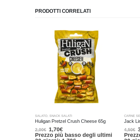
PRODOTTI CORRELATI
SALATO
,
SNACK SALATI
CARNE S
Huligan Pretzel Crush Cheese 65g
Jack Li
1,70
€
2,00
€
4,50
€
Prezzo più basso degli ultimi
Prezz