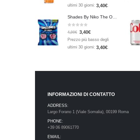
ultimi 30 giorni:
.
3,40
€
Shades By Niko The Original 150gr
0
Su 5
3,40
€
4,00
€
Prezzo più basso degli
ultimi 30 giorni:
.
3,40
€
INFORMAZIONI DI CONTATTO
ADDRESS:
Largo Forano 1 (Viale Somalia), 00199 Roma
PHONE:
+39 06 89061770
EMAIL: