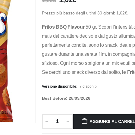
1,20
€
Prezzo più basso degli ultimi 30 giorni:
1,02
€
.
Fritos BBQ Flavour
50 gr. Scopri l’intensità
mais dal carattere deciso e dal gusto affumicat
perfettamente condite, sono lo snack ideale p
gustare durante una serata film, in compagni
sfizioso. Ogni morso sprigiona un mix equilib
Se cerchi uno snack diverso dal solito, l
e Fr
Versione disponibile::
7 disponibili
Best Before: 28/09/2026
AGGIUNGI AL CARRE