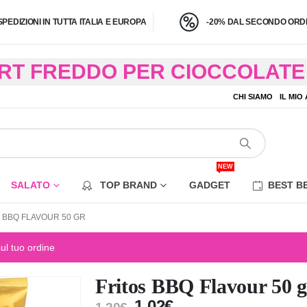
SPEDIZIONI IN TUTTA ITALIA E EUROPA
-20% DAL SECONDO ORDI
BRT FREDDO PER CIOCCOLATE 
O A 4,9 KG) – CONSEGNA IN 24
CHI SIAMO
IL MIO
EZIONE DI ALCUNE AREE REM
NEW
SALATO
TOP BRAND
GADGET
BEST B
 BBQ FLAVOUR 50 GR
sul tuo ordine
Fritos BBQ Flavour 50 g
1,02
€