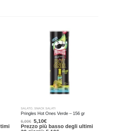
SALATO
,
SNACK SALATI
SALATO
,
SNACK S
Pringles Hot Ones Verde – 156 gr
5,10
€
3,40
€
6,00
€
4,00
€
timi
Prezzo più basso degli ultimi