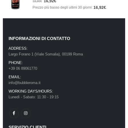
16,92
€
19,90
€
16,92
€
Prezzo più basso degli ultimi 30 giorni:
.
INFORMAZIONI DI CONTATTO
ADDRESS:
Largo Forano 1 (Viale Somalia), 00199 Roma
PHONE:
+39 06 89061770
EMAIL:
info@bubbleroma.it
WORKING DAYS/HOURS:
Lunedì - Sabato: 11:30 - 19:15
SERVIZIO CLIENTI