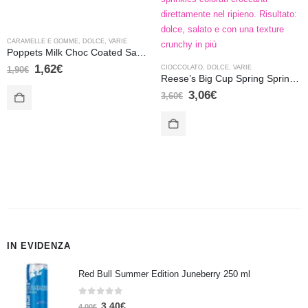
CARAMELLE E GOMME
,
DOLCE
,
VARIE
Poppets Milk Choc Coated Salted Caramel Fudge 36gr
1,62
€
CIOCCOLATO
,
DOLCE
,
VARIE
1,90
€
Reese’s Big Cup Spring Sprinkles 73gr
3,06
€
3,60
€
IN EVIDENZA
Red Bull Summer Edition Juneberry 250 ml
0
Su 5
3,40
€
4,00
€