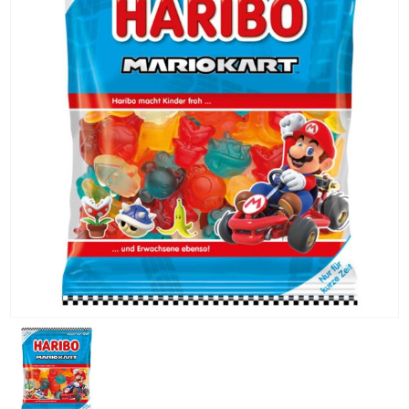
KG) –
CONSEGNA
IN 24/48
ORE AD
ECCEZION
DI ALCUNE
AREE
REMOTE