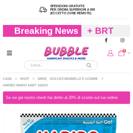
SPEDIZIONI GRATUITE
PER ORDINI SUPERIORI A 99€
(ECCETTO ZONE REMOTE)
Breaking News
+ BRT
FREDDO
0
PER
CIOCCOLA
CASA
SHOP
VARIE
,
DOLCE/CARAMELLE E GOMME
E
HARIBO MARIO KART 160GR
CARAMELL
Se sei già nostro clienti hai diritto al 20% di sconto sul tuo ordine
A 19,90
(FINO A 4,9