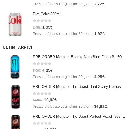
2,72
€
Prezzo più basso degli ultimi 30 giorni:
.
Diet Coke 330ml
0
Su 5
1,99
€
2,40
€
1,97
€
Prezzo più basso degli ultimi 30 giorni:
.
ULTIMI ARRIVI
PRE-ORDER Monster Energy Nitro Blue Flash PL 500 ml IN ARRIVO IL 21 SETTEMBRE
0
Su 5
4,25
€
5,00
€
4,25
€
Prezzo più basso degli ultimi 30 giorni:
.
PRE-ORDER Monster The Beast Hard Scary Berries 355 ml IN ARRIVO ENTRO IL 21 SETTEMBRE
0
Su 5
16,92
€
19,90
€
16,92
€
Prezzo più basso degli ultimi 30 giorni:
.
PRE-ORDER Monster The Beast Perfect Peach 355 ml IN ARRIVO ENTRO IL 21 SETTEMBRE
0
Su 5