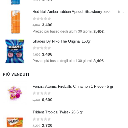
Red Bull Amber Edition Apricot Strawberry 250ml – Energy Drink Albicocca e Fragola
0
Su 5
3,40
€
4,00
€
3,40
€
Prezzo più basso degli ultimi 30 giorni:
.
Shades By Niko The Original 150gr
0
Su 5
3,40
€
4,00
€
3,40
€
Prezzo più basso degli ultimi 30 giorni:
.
PIÙ VENDUTI
Ferrara Atomic Fireballs Cinnamon 1 Piece - 5 gr
0
Su 5
0,60
€
0,70
€
Trident Tropical Twist - 26,6 gr
0
Su 5
2,72
€
3,20
€