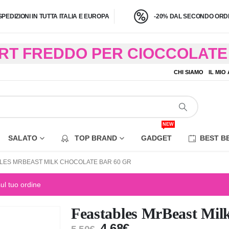
SPEDIZIONI IN TUTTA ITALIA E EUROPA
-20% DAL SECONDO ORDI
BRT FREDDO PER CIOCCOLATE 
O A 4,9 KG) – CONSEGNA IN 24
CHI SIAMO
IL MIO
EZIONE DI ALCUNE AREE REM
NEW
SALATO
TOP BRAND
GADGET
BEST B
LES MRBEAST MILK CHOCOLATE BAR 60 GR
sul tuo ordine
Feastables MrBeast Milk
4,68
€