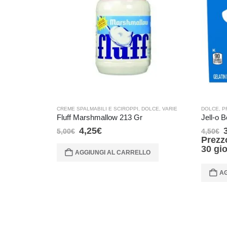
CREME SPALMABILI E SCIROPPI
,
DOLCE
,
VARIE
DOLCE
,
P
Fluff Marshmallow 213 Gr
Jell-o B
4,25
€
5,00
€
4,50
€
Prezz
30 gi
AGGIUNGI AL CARRELLO
AG