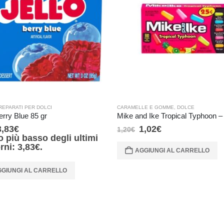
REPARATI PER DOLCI
CARAMELLE E GOMME
,
DOLCE
erry Blue 85 gr
Mike and Ike Tropical Typhoon –
3,83
€
1,02
€
1,20
€
o più basso degli ultimi
orni:
3,83
€
.
AGGIUNGI AL CARRELLO
GIUNGI AL CARRELLO