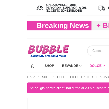
SPEDIZIONI GRATUITE
PER ORDINI SUPERIORI A 99€
(ECCETTO ZONE REMOTE)
Breaking News
+ 
(FIN
ECC
SHOP
BEVANDE
DOLCE
CASA
SHOP
DOLCE
,
CIOCCOLATO
FEASTAB
Se sei già nostro clienti hai diritto al 20% di sconto 