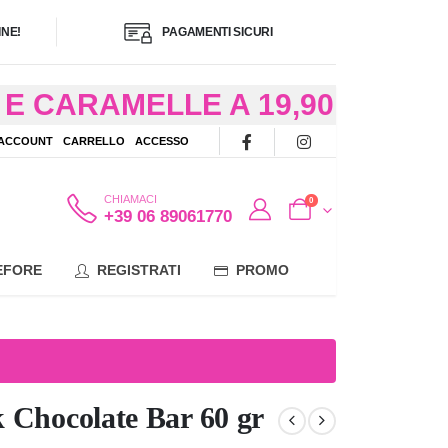
NE!
PAGAMENTI SICURI
E CARAMELLE A 19,90
/48 ORE AD
 ACCOUNT
CARRELLO
ACCESSO
OTE
CHIAMACI
0
+39 06 89061770
EFORE
REGISTRATI
PROMO
 Chocolate Bar 60 gr