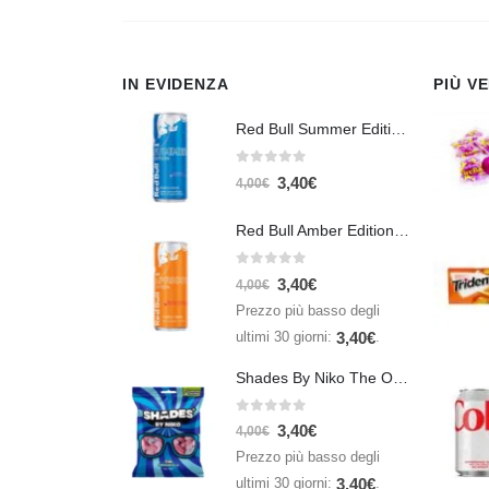
IN EVIDENZA
PIÙ V
Red Bull Summer Edition Juneberry 250 ml
0
Su 5
3,40
€
4,00
€
Red Bull Amber Edition Apricot Strawberry 250ml – Energy Drink Albicocca e Fragola
0
Su 5
3,40
€
4,00
€
Prezzo più basso degli
ultimi 30 giorni:
.
3,40
€
Shades By Niko The Original 150gr
0
Su 5
3,40
€
4,00
€
Prezzo più basso degli
ultimi 30 giorni:
.
3,40
€