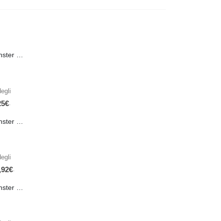
PRE-ORDER Monster Energy Nitro Blue Flash PL 500 ml IN ARRIVO IL 21 SETTEMBRE
egli
.
25
€
PRE-ORDER Monster The Beast Hard Scary Berries 355 ml IN ARRIVO ENTRO IL 21 SETTEMBRE
egli
.
,92
€
PRE-ORDER Monster The Beast Perfect Peach 355 ml IN ARRIVO ENTRO IL 21 SETTEMBRE