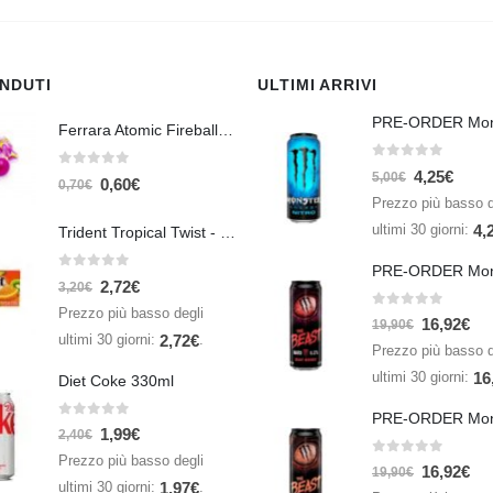
ENDUTI
ULTIMI ARRIVI
Ferrara Atomic Fireballs Cinnamon 1 Piece - 5 gr
0
Su 5
4,25
€
0
Su 5
5,00
€
0,60
€
0,70
€
Prezzo più basso d
ultimi 30 giorni:
4,
Trident Tropical Twist - 26,6 gr
0
Su 5
2,72
€
3,20
€
Prezzo più basso degli
0
Su 5
16,92
€
19,90
€
ultimi 30 giorni:
.
2,72
€
Prezzo più basso d
ultimi 30 giorni:
16
Diet Coke 330ml
0
Su 5
1,99
€
2,40
€
Prezzo più basso degli
0
Su 5
16,92
€
19,90
€
ultimi 30 giorni:
.
1,97
€