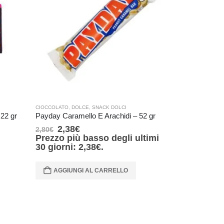
CIOCCOLATO
,
DOLCE
,
SNACK DOLCI
CIOCCOLATO
,
DO
 22 gr
Payday Caramello E Arachidi – 52 gr
Reese’s Nutra
2,38
€
2,21
€
2,80
€
2,60
€
Prezzo più basso degli ultimi
Prezzo più
30 giorni:
2,38
€
.
30 giorni:
AGGIUNGI AL CARRELLO
AGGIUNG