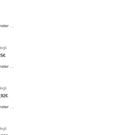
PRE-ORDER Monster Energy Nitro Blue Flash PL 500 ml IN ARRIVO IL 21 SETTEMBRE
egli
.
25
€
PRE-ORDER Monster The Beast Hard Scary Berries 355 ml IN ARRIVO ENTRO IL 21 SETTEMBRE
egli
.
,92
€
PRE-ORDER Monster The Beast Perfect Peach 355 ml IN ARRIVO ENTRO IL 21 SETTEMBRE
egli