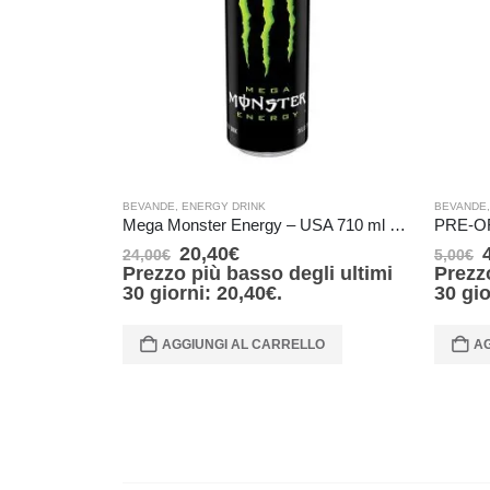
BEVANDE
,
ENERGY DRINK
BEVANDE
Mega Monster Energy – USA 710 ml DENTS (Dents – Ammaccature)
20,40
€
24,00
€
5,00
€
Prezzo più basso degli ultimi
Prezz
30 giorni:
20,40
€
.
30 gi
AGGIUNGI AL CARRELLO
AG