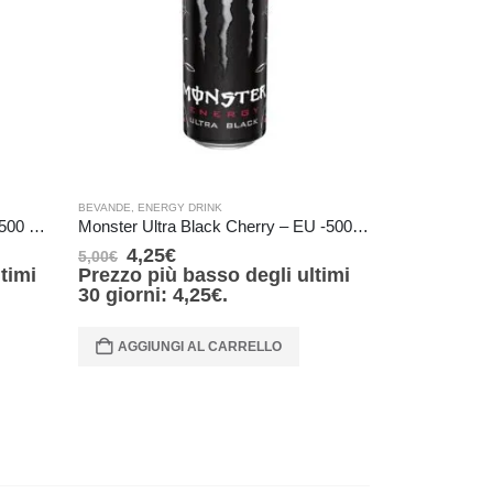
BEVANDE
,
ENERGY DRINK
BEVANDE
,
ENERG
Monster Energy Ultra Red EU – 500 ml (Top:Silver)
Monster Ultra Black Cherry – EU -500 ml(dents – ammaccature )
4,25
€
4,68
€
5,00
€
5,50
€
timi
Prezzo più basso degli ultimi
30 giorni:
4,25
€
.
AGGIUNG
AGGIUNGI AL CARRELLO