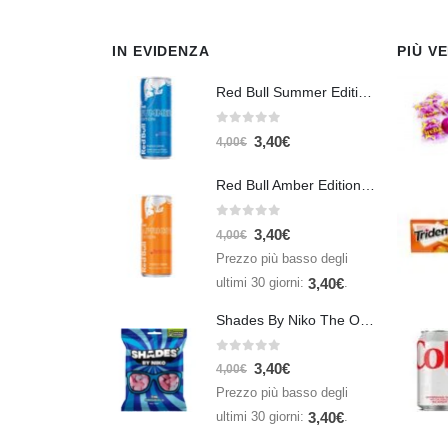
IN EVIDENZA
PIÙ V
Red Bull Summer Edition Juneberry 250 ml
0
Su 5
3,40
€
4,00
€
Red Bull Amber Edition Apricot Strawberry 250ml – Energy Drink Albicocca e Fragola
0
Su 5
3,40
€
4,00
€
Prezzo più basso degli
ultimi 30 giorni:
.
3,40
€
Shades By Niko The Original 150gr
0
Su 5
3,40
€
4,00
€
Prezzo più basso degli
ultimi 30 giorni:
.
3,40
€