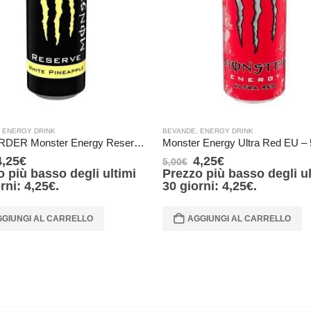
,
ENERGY DRINK
BEVANDE
,
ENERGY DRINK
PRE-ORDER Monster Energy Reserve White Pineapple UK 500 ml IN ARRIVO IL 21 SETTEMBRE
4,25
€
4,25
€
5,00
€
o più basso degli ultimi
Prezzo più basso degli ul
orni:
4,25
€
.
30 giorni:
4,25
€
.
GIUNGI AL CARRELLO
AGGIUNGI AL CARRELLO