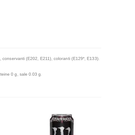
co), conservanti (E202, E211), coloranti (E129*, E133).
eine ​​0 g, sale 0.03 g.