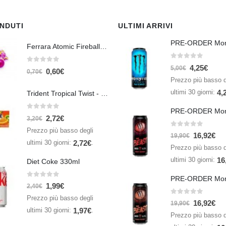
ENDUTI
ULTIMI ARRIVI
Ferrara Atomic Fireballs Cinnamon 1 Piece - 5 gr
0
Su 5
4,25
€
0
Su 5
5,00
€
0,60
€
0,70
€
Prezzo più basso d
ultimi 30 giorni:
4,
Trident Tropical Twist - 26,6 gr
0
Su 5
2,72
€
3,20
€
Prezzo più basso degli
0
Su 5
16,92
€
19,90
€
ultimi 30 giorni:
.
2,72
€
Prezzo più basso d
ultimi 30 giorni:
16
Diet Coke 330ml
0
Su 5
1,99
€
2,40
€
Prezzo più basso degli
0
Su 5
16,92
€
19,90
€
ultimi 30 giorni:
.
1,97
€
Prezzo più basso d