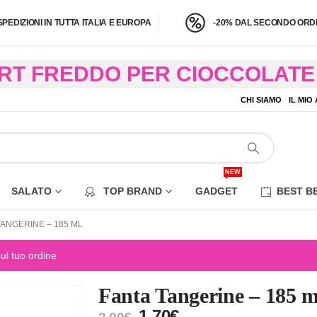
SPEDIZIONI IN TUTTA ITALIA E EUROPA
-20% DAL SECONDO ORDI
BRT FREDDO PER CIOCCOLATE 
O A 4,9 KG) – CONSEGNA IN 24
CHI SIAMO
IL MIO
EZIONE DI ALCUNE AREE REM
NEW
SALATO
TOP BRAND
GADGET
BEST B
TANGERINE – 185 ML
sul tuo ordine
Fanta Tangerine – 185 m
1,70
€