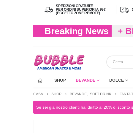
SPEDIZIONI GRATUITE
PER ORDINI SUPERIORI A 99€
(ECCETTO ZONE REMOTE)
Breaking News
+ 
(FIN
ECC
SHOP
BEVANDE
DOLCE
CASA
SHOP
BEVANDE
,
SOFT DRINK
FANTA 
Se sei già nostro clienti hai diritto al 20% di sconto 