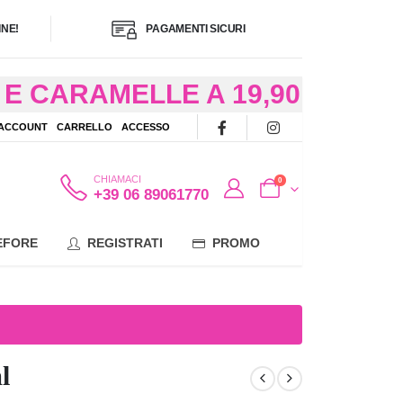
NE!
PAGAMENTI SICURI
E CARAMELLE A 19,90
/48 ORE AD
 ACCOUNT
CARRELLO
ACCESSO
OTE
CHIAMACI
0
+39 06 89061770
EFORE
REGISTRATI
PROMO
l