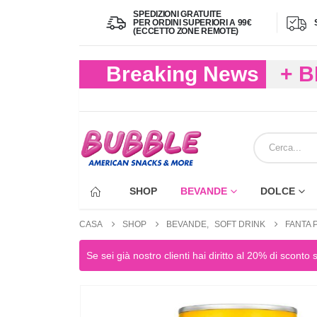
SPEDIZIONI GRATUITE
PER ORDINI SUPERIORI A 99€
(ECCETTO ZONE REMOTE)
Breaking News
+ 
(FIN
ECC
SHOP
BEVANDE
DOLCE
CASA
SHOP
BEVANDE
,
SOFT DRINK
FANTA 
Se sei già nostro clienti hai diritto al 20% di sconto 