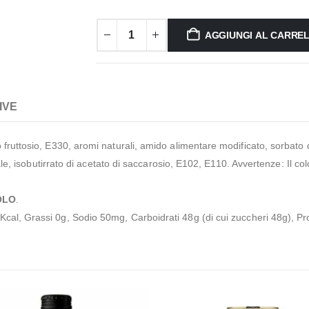
AGGIUNGI AL CARRE
IVE
fruttosio, E330, aromi naturali, amido alimentare modificato, sorbato d
 sale, isobutirrato di acetato di saccarosio, E102, E110. Avvertenze: Il
OLO
.
cal, Grassi 0g, Sodio 50mg, Carboidrati 48g (di cui zuccheri 48g), Pr