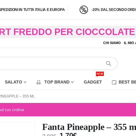
SPEDIZIONI IN TUTTA ITALIA E EUROPA
-20% DAL SECONDO ORDI
BRT FREDDO PER CIOCCOLATE 
O A 4,9 KG) – CONSEGNA IN 24
CHI SIAMO
IL MIO
EZIONE DI ALCUNE AREE REM
NEW
SALATO
TOP BRAND
GADGET
BEST B
PINEAPPLE – 355 ML
sul tuo ordine
Fanta Pineapple – 355 m
1,70
€