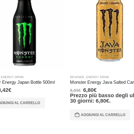
,
ENERGY DRINK
BEVANDE
,
ENERGY DRINK
 Energy Japan Bottle 500ml
8,42
€
6,80
€
8,00
€
Prezzo più basso degli ul
30 giorni:
6,80
€
.
GIUNGI AL CARRELLO
AGGIUNGI AL CARRELLO