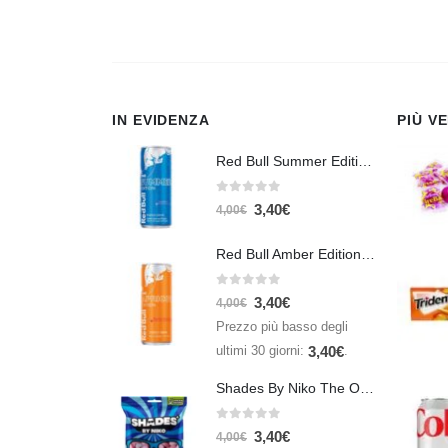
IN EVIDENZA
PIÙ V
Red Bull Summer Edition Juneberry 250 ml
0
Su 5
3,40
€
4,00
€
Red Bull Amber Edition Apricot Strawberry 250ml – Energy Drink Albicocca e Fragola
0
Su 5
3,40
€
4,00
€
Prezzo più basso degli
ultimi 30 giorni:
.
3,40
€
Shades By Niko The Original 150gr
0
Su 5
3,40
€
4,00
€