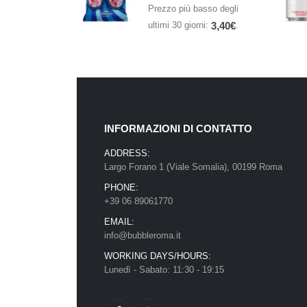
Prezzo più basso degli
ultimi 30 giorni:
.
3,40
€
INFORMAZIONI DI CONTATTO
ADDRESS:
Largo Forano 1 (Viale Somalia), 00199 Roma
PHONE:
+39 06 89061770
EMAIL:
info@bubbleroma.it
WORKING DAYS/HOURS:
Lunedì - Sabato: 11:30 - 19:15