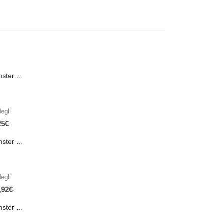
PRE-ORDER Monster Energy Nitro Blue Flash PL 500 ml IN ARRIVO IL 21 SETTEMBRE
egli
.
25
€
PRE-ORDER Monster The Beast Hard Scary Berries 355 ml IN ARRIVO ENTRO IL 21 SETTEMBRE
egli
.
,92
€
PRE-ORDER Monster The Beast Perfect Peach 355 ml IN ARRIVO ENTRO IL 21 SETTEMBRE