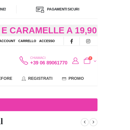
NE!
PAGAMENTI SICURI
E CARAMELLE A 19,90
/48 ORE AD
 ACCOUNT
CARRELLO
ACCESSO
OTE
CHIAMACI
0
+39 06 89061770
EFORE
REGISTRATI
PROMO
l