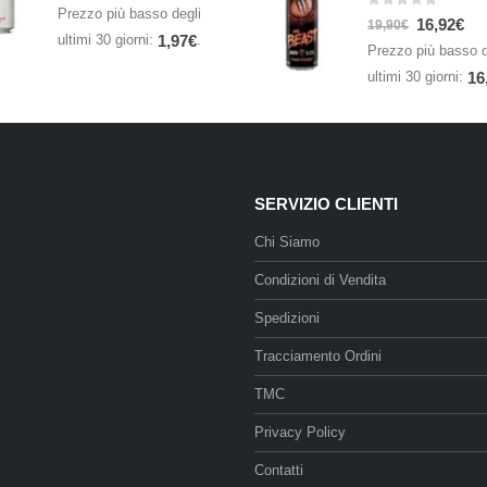
Prezzo più basso degli
0
Su 5
16,92
€
19,90
€
ultimi 30 giorni:
.
1,97
€
Prezzo più basso d
ultimi 30 giorni:
16
SERVIZIO CLIENTI
Chi Siamo
Condizioni di Vendita
Spedizioni
Tracciamento Ordini
TMC
Privacy Policy
Contatti