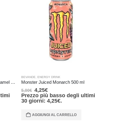
BEVANDE
,
ENERGY DRINK
BEVANDE
,
ENERG
Monster Energy Java Salted Caramel (TAB black) – 443 ml
Monster Juiced Monarch 500 ml
4,25
€
4,25
€
5,00
€
5,00
€
timi
Prezzo più basso degli ultimi
30 giorni:
4,25
€
.
AGGIUNG
AGGIUNGI AL CARRELLO