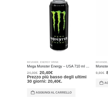
BEVANDE
,
ENERGY DRINK
BEVANDE
Mega Monster Energy – USA 710 ml DENTS (Dents – Ammaccature)
Monster
20,40
€
24,00
€
9,90
€
Prezzo più basso degli ultimi
30 giorni:
20,40
€
.
AG
AGGIUNGI AL CARRELLO