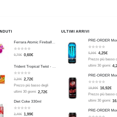
ENDUTI
ULTIMI ARRIVI
Ferrara Atomic Fireballs Cinnamon 1 Piece - 5 gr
0
Su 5
4,25
€
0
Su 5
5,00
€
0,60
€
0,70
€
Prezzo più basso d
ultimi 30 giorni:
4,
Trident Tropical Twist - 26,6 gr
0
Su 5
2,72
€
3,20
€
Prezzo più basso degli
0
Su 5
16,92
€
19,90
€
ultimi 30 giorni:
.
2,72
€
Prezzo più basso d
ultimi 30 giorni:
16
Diet Coke 330ml
0
Su 5
1,99
€
2,40
€