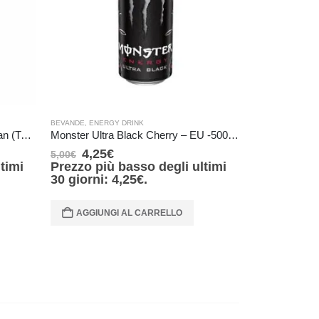
BEVANDE
,
ENERGY DRINK
BEVANDE
,
ENERG
Monster Energy Zero Sugar Japan (TAB blu) 355 ml
Monster Ultra Black Cherry – EU -500 ml(dents – ammaccature )
4,25
€
4,25
€
5,00
€
5,00
€
timi
Prezzo più basso degli ultimi
30 giorni:
4,25
€
.
AGGIUNG
AGGIUNGI AL CARRELLO