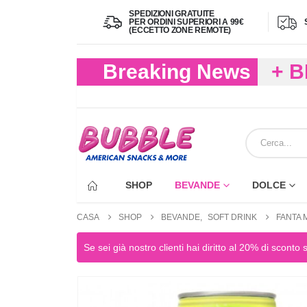
SPEDIZIONI GRATUITE
PER ORDINI SUPERIORI A 99€
(ECCETTO ZONE REMOTE)
Breaking News
+ 
(FIN
ECC
SHOP
BEVANDE
DOLCE
CASA
SHOP
BEVANDE
,
SOFT DRINK
FANTA 
Se sei già nostro clienti hai diritto al 20% di sconto 