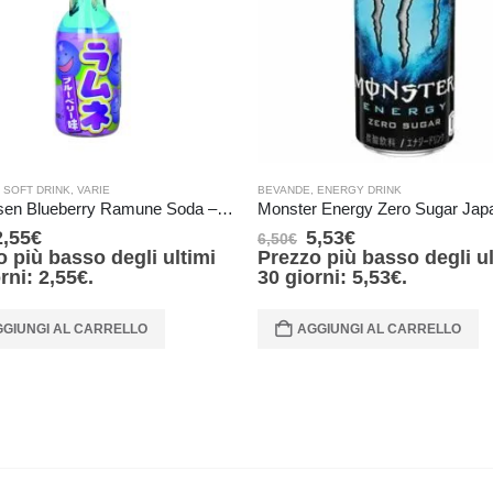
,
SOFT DRINK
,
VARIE
BEVANDE
,
ENERGY DRINK
Hatakosen Blueberry Ramune Soda – 200 ml
2,55
€
5,53
€
6,50
€
o più basso degli ultimi
Prezzo più basso degli ul
orni:
2,55
€
.
30 giorni:
5,53
€
.
GIUNGI AL CARRELLO
AGGIUNGI AL CARRELLO