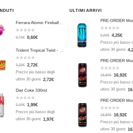
ENDUTI
ULTIMI ARRIVI
Ferrara Atomic Fireballs Cinnamon 1 Piece - 5 gr
0
Su 5
4,25
€
0
Su 5
5,00
€
0,60
€
0,70
€
Prezzo più basso d
ultimi 30 giorni:
4,
Trident Tropical Twist - 26,6 gr
0
Su 5
2,72
€
3,20
€
Prezzo più basso degli
0
Su 5
16,92
€
19,90
€
ultimi 30 giorni:
.
2,72
€
Prezzo più basso d
ultimi 30 giorni:
16
Diet Coke 330ml
0
Su 5
1,99
€
2,40
€
Prezzo più basso degli
0
Su 5
16,92
€
19,90
€
ultimi 30 giorni:
.
1,97
€
Prezzo più basso d
ultimi 30 giorni:
16