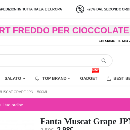
SPEDIZIONI IN TUTTA ITALIA E EUROPA
-20% DAL SECONDO ORDI
BRT FREDDO PER CIOCCOLATE 
O A 4,9 KG) – CONSEGNA IN 24
CHI SIAMO
IL MIO
EZIONE DI ALCUNE AREE REM
NEW
SALATO
TOP BRAND
GADGET
BEST B
MUSCAT GRAPE JPN – 500ML
sul tuo ordine
Fanta Muscat Grape JP
2,98
€