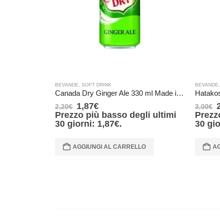
BEVANDE
,
SOFT DRINK
BEVANDE
Canada Dry Ginger Ale 330 ml Made in Canada
1,87
€
2,20
€
3,00
€
Prezzo più basso degli ultimi
Prezz
30 giorni:
1,87
€
.
30 gi
AGGIUNGI AL CARRELLO
AG