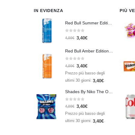
IN EVIDENZA
PIÙ V
Red Bull Summer Edition Juneberry 250 ml
0
Su 5
3,40
€
4,00
€
Red Bull Amber Edition Apricot Strawberry 250ml – Energy Drink Albicocca e Fragola
0
Su 5
3,40
€
4,00
€
Prezzo più basso degli
ultimi 30 giorni:
.
3,40
€
Shades By Niko The Original 150gr
0
Su 5
3,40
€
4,00
€
Prezzo più basso degli
ultimi 30 giorni:
.
3,40
€