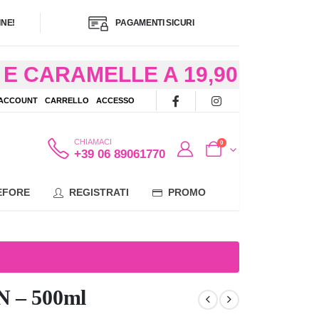
NE!
PAGAMENTI SICURI
E CARAMELLE A 19,90
/48 ORE AD
 ACCOUNT
CARRELLO
ACCESSO
OTE
CHIAMACI
0
+39 06 89061770
EFORE
REGISTRATI
PROMO
N – 500ml