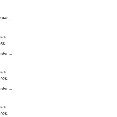
PRE-ORDER Monster Energy Nitro Blue Flash PL 500 ml IN ARRIVO IL 21 SETTEMBRE
egli
.
25
€
PRE-ORDER Monster The Beast Hard Scary Berries 355 ml IN ARRIVO ENTRO IL 21 SETTEMBRE
egli
.
,92
€
PRE-ORDER Monster The Beast Perfect Peach 355 ml IN ARRIVO ENTRO IL 21 SETTEMBRE
egli
.
,92
€