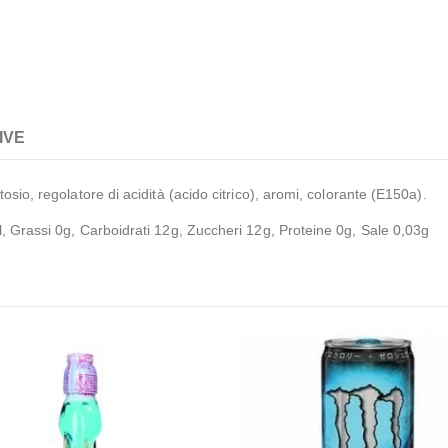
IVE
osio, regolatore di acidità (acido citrico), aromi, colorante (E150a).
, Grassi 0g, Carboidrati 12g, Zuccheri 12g, Proteine ​​0g, Sale 0,03g